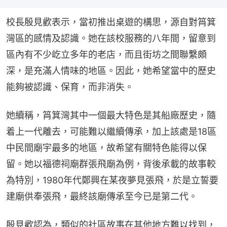
校長殷見歡表示，當初推出桌遊的構思，源自對筲箕
灣區的感情及認識。她在該校服務的八年間，留意到
區內有不少屹立多年的老店，而且街坊之間聯繫頗
深，是充滿人情味的地區。因此，她希望當中的歷史
能夠被認識、保育，而非消失。
她續稱，筲箕灣其中一個最大特色是其船廠歷史，隨
着上一代離去，可能難以繼續傳承，加上該處是18區
中民間廟宇最多的地區，故希望有關特色能得以保
留。她以福德祠廟群張飛廟為例，背後承載的故事較
為特別，1980年代鄭興在某夜夢見張飛，於是立誓要
建廟供奉張飛，最終該廟傳承至今已是第二代。
殷見歡認為，類似的社區故事在其他地方難以找到，