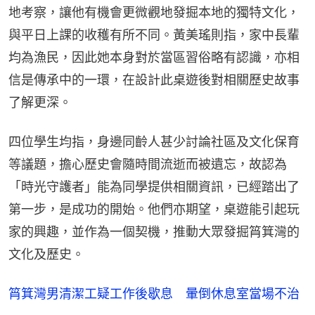
地考察，讓他有機會更微觀地發掘本地的獨特文化，
與平日上課的收穫有所不同。黃美瑤則指，家中長輩
均為漁民，因此她本身對於當區習俗略有認識，亦相
信是傳承中的一環，在設計此桌遊後對相關歷史故事
了解更深。
四位學生均指，身邊同齡人甚少討論社區及文化保育
等議題，擔心歷史會隨時間流逝而被遺忘，故認為
「時光守護者」能為同學提供相關資訊，已經踏出了
第一步，是成功的開始。他們亦期望，桌遊能引起玩
家的興趣，並作為一個契機，推動大眾發掘筲箕灣的
文化及歷史。
筲箕灣男清潔工疑工作後歇息 暈倒休息室當場不治