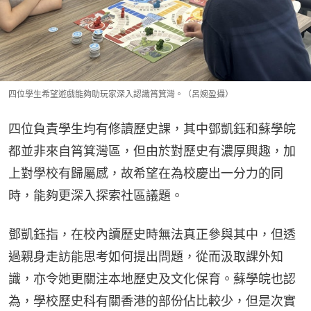
四位學生希望遊戲能夠助玩家深入認識筲箕灣。（呂婉盈攝）
四位負責學生均有修讀歷史課，其中鄧凱鈺和蘇學皖
都並非來自筲箕灣區，但由於對歷史有濃厚興趣，加
上對學校有歸屬感，故希望在為校慶出一分力的同
時，能夠更深入探索社區議題。
鄧凱鈺指，在校內讀歷史時無法真正參與其中，但透
過親身走訪能思考如何提出問題，從而汲取課外知
識，亦令她更關注本地歷史及文化保育。蘇學皖也認
為，學校歷史科有關香港的部份佔比較少，但是次實