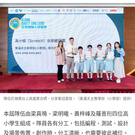
隊伍於頒獎台上與嘉賓合照，分享奪冠喜悅。（東涌天主教學校（小學部）提供）
本屆隊伍由梁真鳴、梁明曦、黃梓峰及羅善珩四位高
小學生組成。隊員各有分工，包括編程、測試、設計
及場景佈置。創作時，分工清晰，也需要彼此補位。