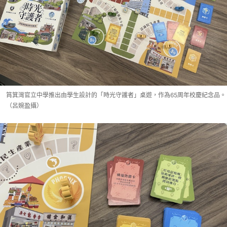
筲箕灣官立中學推出由學生設計的「時光守護者」桌遊，作為65周年校慶紀念品。
（呂婉盈攝）