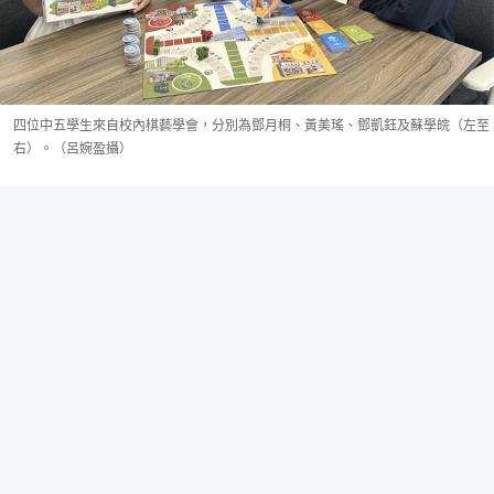
四位中五學生來自校內棋藝學會，分別為鄧月桐、黃美瑤、鄧凱鈺及蘇學皖（左至
右）。（呂婉盈攝）