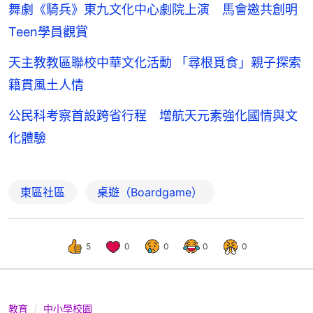
舞劇《騎兵》東九文化中心劇院上演 馬會邀共創明
Teen學員觀賞
天主教教區聯校中華文化活動 「尋根覓食」親子探索
籍貫風土人情
公民科考察首設跨省行程 增航天元素強化國情與文
化體驗
東區社區
桌遊（Boardgame）
5
0
0
0
0
教育
中小學校園