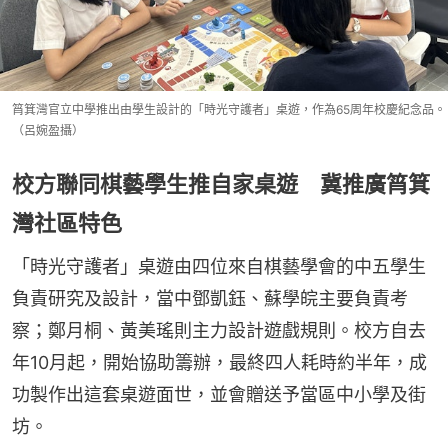
筲箕灣官立中學推出由學生設計的「時光守護者」桌遊，作為65周年校慶紀念品。
（呂婉盈攝）
校方聯同棋藝學生推自家桌遊 冀推廣筲箕
灣社區特色
「時光守護者」桌遊由四位來自棋藝學會的中五學生
負責研究及設計，當中鄧凱鈺、蘇學皖主要負責考
察；鄭月桐、黃美瑤則主力設計遊戲規則。校方自去
年10月起，開始協助籌辦，最終四人耗時約半年，成
功製作出這套桌遊面世，並會贈送予當區中小學及街
坊。