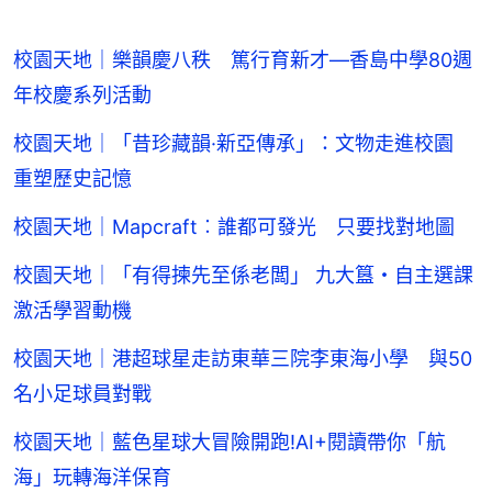
校園天地｜樂韻慶八秩 篤行育新才—香島中學80週
年校慶系列活動
校園天地｜「昔珍藏韻·新亞傳承」：文物走進校園
重塑歷史記憶
校園天地｜Mapcraft︰誰都可發光 只要找對地圖
校園天地｜「有得揀先至係老闆」 九大簋・自主選課
激活學習動機
校園天地｜港超球星走訪東華三院李東海小學 與50
名小足球員對戰
校園天地｜藍色星球大冒險開跑!AI+閱讀帶你「航
海」玩轉海洋保育