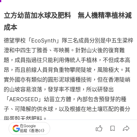
立方幼苗加水球及肥料 無人機精準植林減
成本
德望學校「EcoSynth」隊三名成員分別是中五生梁梓
澄和中四生丁雅善、岑映蕎。針對山火後的復育難
題，成員指過往只能利用傳統人手植林，不但成本高
昂，而且前線人員背負重物攀爬陡坡，風險極大。其
實外國亦有類似的圓形泥球播種技術，但在香港陡峭
的山坡容易滾落，發芽率不理想，所以研發出
「AEROSEED」幼苗立方體，內部包含預發芽的種
子、可降解的供水球，以及根據在地土壤匹配的養分
與蛋殼天然肥料。
在Google
追蹤《香港01》