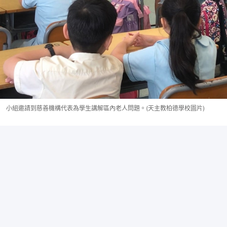
小組邀請到慈善機構代表為學生講解區內老人問題。(天主教柏德學校圖片)