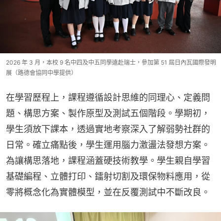
2026 年 3 月，本校 9 名中四及中五同學遠赴瑞士，參加第 51 屆日內瓦國際發明
展（路德會協同中學提供）
在學習歷程上，課程遵循設計思維的同理心、定義問
題、構思方案、製作原型及測試五個階段。學期初，
學生須放下課本，透過實地考察深入了解弱勢社群的
日常。確立痛點後，學生運用腦力激盪法發想方案。
為讓構思落地，課程涵蓋硬技術教學。學生親自學習
基礎編程、立體打印、鐳射切割及環保物料應用，從
零將概念化為實體模型，並在反覆測試中不斷改良。