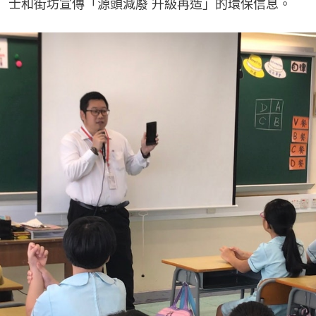
士和街坊宣傳「源頭減廢 升級再造」的環保信息。