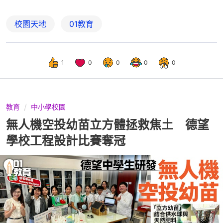
校園天地
01教育
1
0
0
0
0
教育
中小學校園
無人機空投幼苗立方體拯救焦土 德望
學校工程設計比賽奪冠