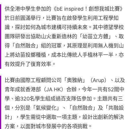
供全港中學生參加的《bE inspired！創想我城比賽》
於日前圓滿舉行，比賽旨在啟發學生利用工程學知
識，探討如何為城市建構可持續未來。其中德望學校
團隊研發出協助山火重新造林的「幼苗立方體」、取
得「自然融合」組的冠軍，其原理是利用無人機到山
上將幼苗投擲種植，成本比傳統人手植林平一半，亦
有效提升了復育效率。
比賽由國際工程顧問公司「奧雅納」（Arup）、以及
青年成就香港部（JA HK）合辦，今年一共有52間中
學、逾320名學生組成過百支隊伍參加。主題共有三
個，分別是「氣候變化」、「自然融合」及「共融設
計」，學生需從中選取一項主題，設計出創新的解決
方案，以面對城市發展中的各項挑戰。