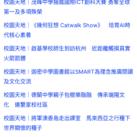
校園天地｜茂峰中學揚威國際ICT創科大賽 勇奪全球
第一及多項殊榮
校園天地｜《幾何狂想 Catwalk Show》 培育AI時
代核心素養
校園天地︱啟基學校師生到訪杭州 近距離觸摸真實
火箭箭體
校園天地︱迦密中學圖書館以SMART為理念推廣閱讀
及文化交流
校園天地｜德蘭中學親子包糉樂融融 傳承端陽文
化 連繫家校社區
校園天地｜將軍澳香島走出課室 馬來西亞之行種下
世界關懷的種子