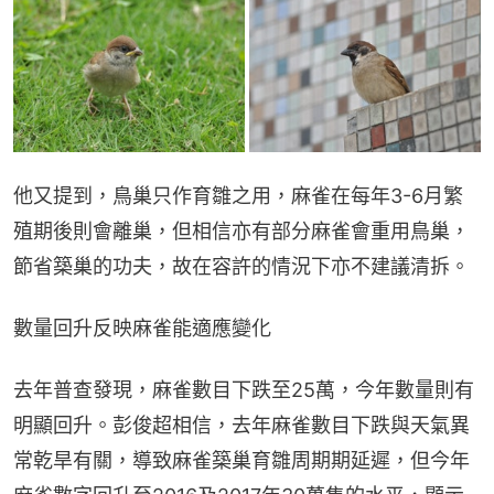
他又提到，鳥巢只作育雛之用，麻雀在每年3-6月繁
殖期後則會離巢，但相信亦有部分麻雀會重用鳥巢，
節省築巢的功夫，故在容許的情況下亦不建議清拆。
數量回升反映麻雀能適應變化
去年普查發現，麻雀數目下跌至25萬，今年數量則有
明顯回升。彭俊超相信，去年麻雀數目下跌與天氣異
常乾旱有關，導致麻雀築巢育雛周期期延遲，但今年