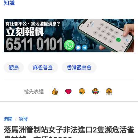
知識
觀鳥
麻雀普查
香港觀鳥會
搶先表達
港聞
突發
落馬洲管制站女子非法進口2隻瀕危活雀