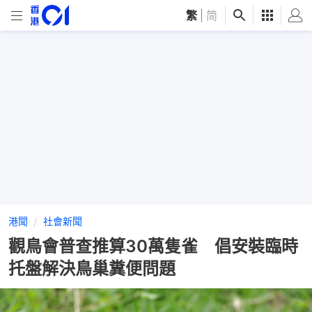
繁
|
简
港聞
社會新聞
觀鳥會普查推算30萬隻雀 倡安裝臨時
托盤解決鳥巢糞便問題