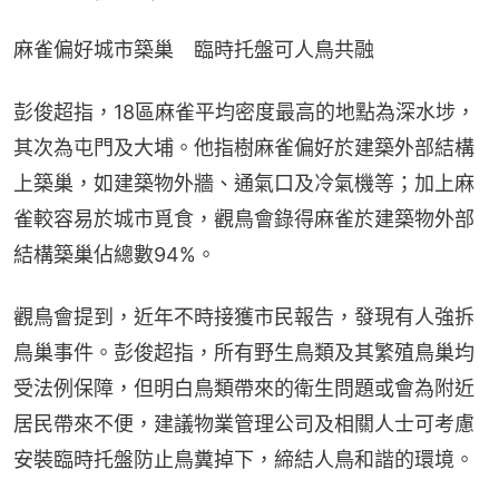
麻雀偏好城市築巢　臨時托盤可人鳥共融
彭俊超指，18區麻雀平均密度最高的地點為深水埗，
其次為屯門及大埔。他指樹麻雀偏好於建築外部結構
上築巢，如建築物外牆、通氣口及冷氣機等；加上麻
雀較容易於城市覓食，觀鳥會錄得麻雀於建築物外部
結構築巢佔總數94%。
觀鳥會提到，近年不時接獲市民報告，發現有人強拆
鳥巢事件。彭俊超指，所有野生鳥類及其繁殖鳥巢均
受法例保障，但明白鳥類帶來的衛生問題或會為附近
居民帶來不便，建議物業管理公司及相關人士可考慮
安裝臨時托盤防止鳥糞掉下，締結人鳥和諧的環境。