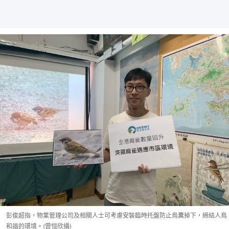
彭俊超指，物業管理公司及相關人士可考慮安裝臨時托盤防止鳥糞掉下，締結人鳥
和諧的環境。(曾愷欣攝)