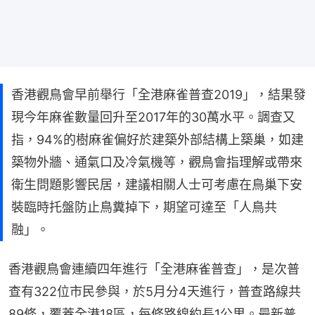
香港觀鳥會早前舉行「全港麻雀普查2019」，結果發
現今年麻雀數量回升至2017年的30萬水平。調查又
指，94%的樹麻雀偏好於建築外部結構上築巢，如建
築物外牆、通氣口及冷氣機等，觀鳥會指理解或帶來
衛生問題影響民居，建議相關人士可考慮在鳥巢下安
裝臨時托盤防止鳥糞掉下，期望可達至「人鳥共
融」。
香港觀鳥會連續四年進行「全港麻雀普查」，是次普
查有322位市民參與，於5月分4天進行，普查路線共
89條，覆蓋全港18區，每條路線約長1公里。最新普