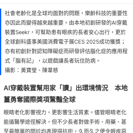
社會老齡化是全球均面對的問題，樂齡科技的重要性
亦因此而變得越來越重要。由本地初創研發的AI穿戴
裝置Seekr，可幫助患有眼疾的長者安心出行，更於
全球創科盛事美國消費電子展CES 2025成功獲獎；
亦有初創針對認知障礙症而研發評估腦化症的應用程
式「腦有記」，以遊戲讓長者玩住防病。
攝影：黃寶瑩、陳葦慈
AI穿戴裝置幫用家「讀」出環境情況 本地
薑勇奪國際獎項驚豔全球
眼睛老化影響視力，更影響生活質素。儘管眼睛老化
能循醫學途徑解決，但不少長者對做手術、用藥、甚
至最簡單的問診均表現得抗拒，久而久之便令眼疾惡