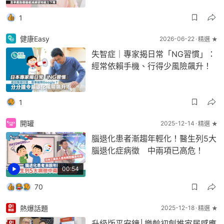
1
健康Easy
2026-06-22
精選 ★
失智症｜專家揭日常「NG習慣」：
經常依賴手機、行得少風險飆升！
1
開罐
2025-12-14
精選 ★
腦退化患者漸趨年輕化！醫生列5大
腦退化症病徵 中兩項已高危！
00:54
70
熱爆話題
2025-12-18
精選 ★
升級版平安鐘│樂齡初創推家居感應