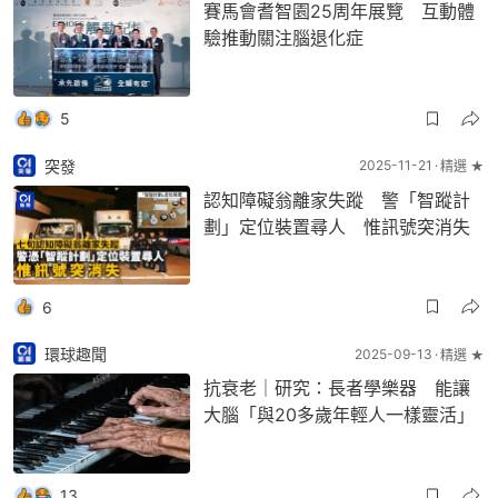
賽馬會耆智園25周年展覽 互動體
驗推動關注腦退化症
5
突發
2025-11-21
精選 ★
認知障礙翁離家失蹤 警「智蹤計
劃」定位裝置尋人 惟訊號突消失
6
環球趣聞
2025-09-13
精選 ★
抗衰老｜研究：長者學樂器 能讓
大腦「與20多歲年輕人一樣靈活」
13