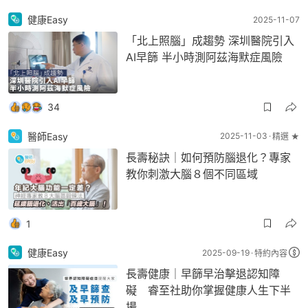
健康Easy
2025-11-07
「北上照腦」成趨勢 深圳醫院引入
AI早篩 半小時測阿茲海默症風險
34
醫師Easy
2025-11-03
精選 ★
長壽秘訣｜如何預防腦退化？專家
教你刺激大腦８個不同區域
1
健康Easy
2025-09-19
特約內容
長壽健康｜早篩早治擊退認知障
礙 睿至社助你掌握健康人生下半
場