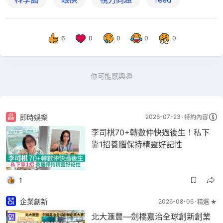
6
0
0
0
0
你可能感興趣
即時娛樂
2026-07-23
特約內容
李司棋70+轉數仲快過後生！私下
靠1招養腦保持精靈好記性
1
企業創新
2026-08-06
精選 ★
北大滙豐—劍橋嘉治全球創新創業