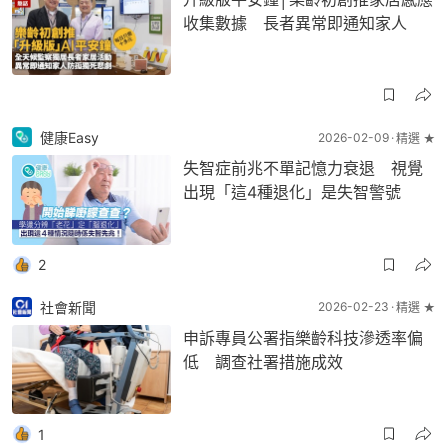
收集數據 長者異常即通知家人
健康Easy
2026-02-09
精選 ★
失智症前兆不單記憶力衰退 視覺
出現「這4種退化」是失智警號
2
社會新聞
2026-02-23
精選 ★
申訴專員公署指樂齡科技滲透率偏
低 調查社署措施成效
1