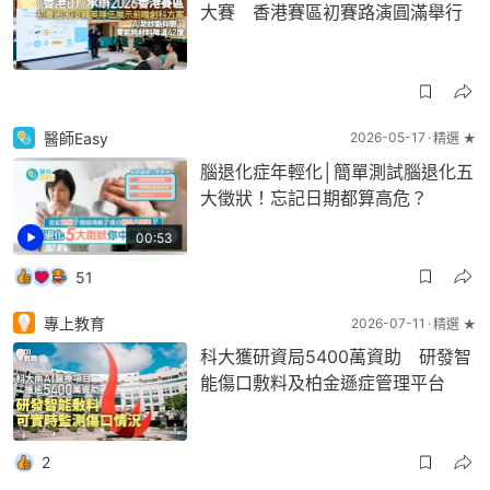
大賽 香港賽區初賽路演圓滿舉行
醫師Easy
2026-05-17
精選 ★
腦退化症年輕化│簡單測試腦退化五
大徵狀！忘記日期都算高危？
00:53
51
專上教育
2026-07-11
精選 ★
科大獲研資局5400萬資助 研發智
能傷口敷料及柏金遜症管理平台
2