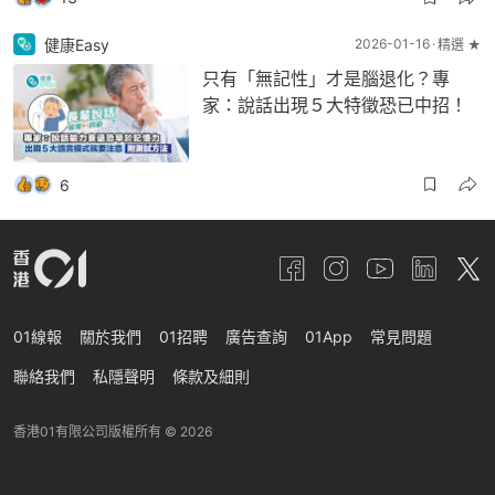
健康Easy
2026-01-16
精選 ★
只有「無記性」才是腦退化？專
家：說話出現５大特徵恐已中招！
6
01線報
關於我們
01招聘
廣告查詢
01App
常見問題
聯絡我們
私隱聲明
條款及細則
香港01有限公司版權所有 ©
2026