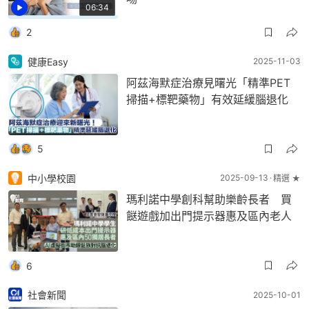
06:34
2
健康Easy
2025-11-03
阿茲海默症治療見曙光「精準PET
掃描+標靶藥物」有效延緩腦退化
5
中小學校園
2025-09-13
精選 ★
瑪利諾中學創科幫助樂齡長者 買
餸遊戲加出門提示器惠及區內老人
6
社會新聞
2025-10-01