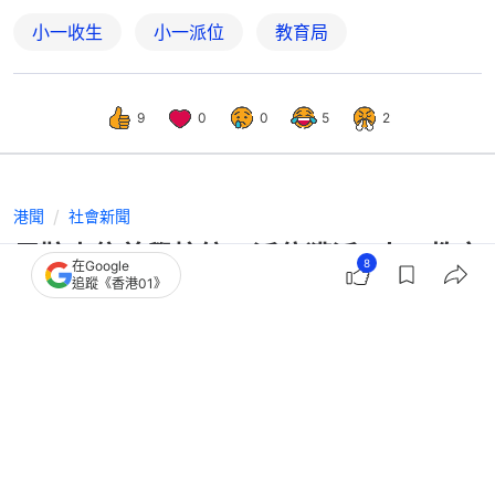
小一收生
小一派位
教育局
9
0
0
5
2
港聞
社會新聞
馬鞍山信義學校統一派位獲派0人 教育
8
在Google
局強調公正 不存技術問題
追蹤《香港01》