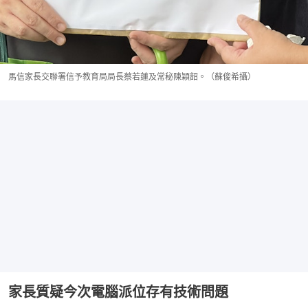
馬信家長交聯署信予教育局局長蔡若蓮及常秘陳穎韶。（蘇俊希攝）
家長質疑今次電腦派位存有技術問題