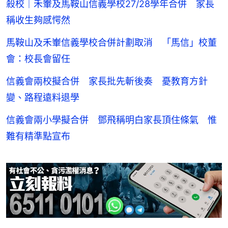
殺校｜禾輋及馬鞍山信義學校27/28學年合併 家長
稱收生夠感愕然
馬鞍山及禾輋信義學校合併計劃取消 「馬信」校董
會：校長會留任
信義會兩校擬合併 家長批先斬後奏 憂教育方針
變、路程遠料退學
信義會兩小學擬合併 鄧飛稱明白家長頂住條氣 惟
難有精準點宣布