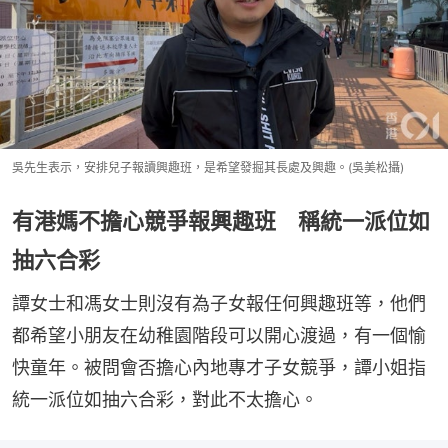
吳先生表示，安排兒子報讀興趣班，是希望發掘其長處及興趣。(吳美松攝)
有港媽不擔心競爭報興趣班 稱統一派位如
抽六合彩
譚女士和馮女士則沒有為子女報任何興趣班等，他們
都希望小朋友在幼稚園階段可以開心渡過，有一個愉
快童年。被問會否擔心內地專才子女競爭，譚小姐指
統一派位如抽六合彩，對此不太擔心。