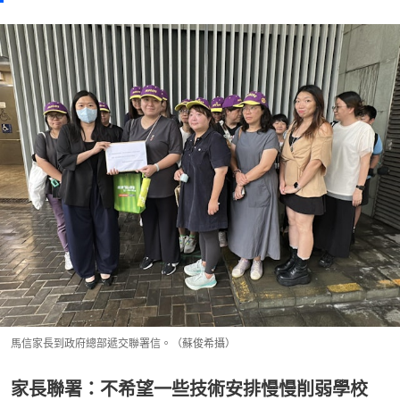
馬信家長到政府總部遞交聯署信。（蘇俊希攝）
家長聯署：不希望一些技術安排慢慢削弱學校