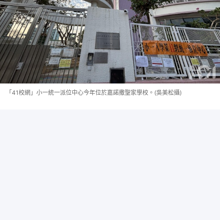
「41校網」小一統一派位中心今年位於嘉諾撒聖家學校。(吳美松攝)