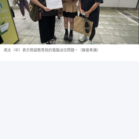
周太（中）表示質疑教育局的電腦派位問題。（蘇俊希攝）