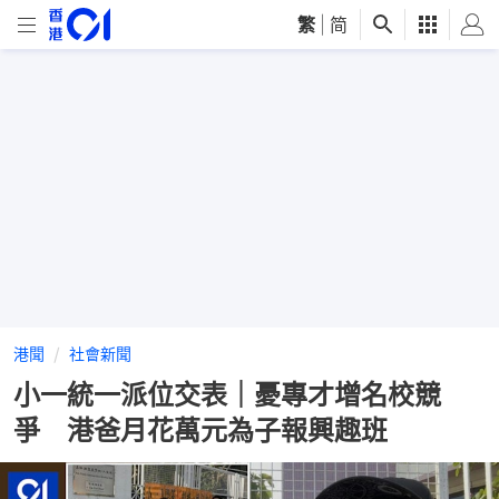
繁
|
简
港聞
社會新聞
小一統一派位交表｜憂專才增名校競
爭 港爸月花萬元為子報興趣班