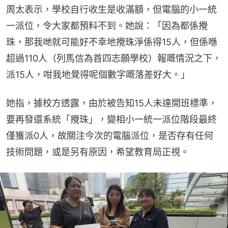
周太表示，學校自行收生是收滿額，但電腦的小一統
一派位，令大家都預料不到。她說：「因為都係攪
珠，那我哋就可能好不幸地攪珠淨係得15人，但係喺
超過110人（列馬信為首四志願學校）報嘅情況之下，
派15人，咁我地覺得呢個數字嘅落差好大。」
她指，據校方透露，由於被告知15人未達開班標準，
要再發還系統「攪珠」，變相小一統一派位階段最終
僅獲派0人，故關注今次的電腦派位，是否存有任何
技術問題，或是另有原因，希望教育局正視。