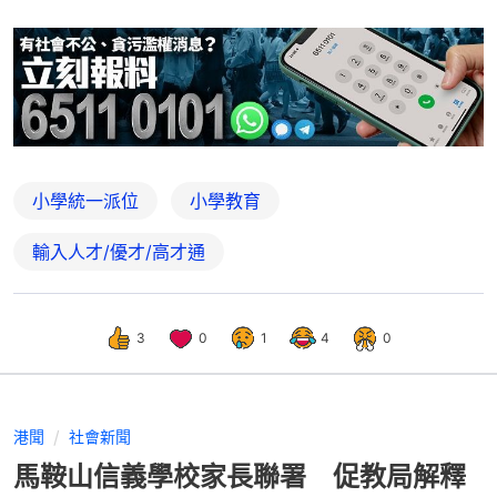
小學統一派位
小學教育
輸入人才/優才/高才通
3
0
1
4
0
港聞
社會新聞
馬鞍山信義學校家長聯署 促教局解釋