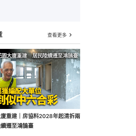
章
查看更多
廈重建｜房協料2028年起清拆兩
陸續遷至鴻鵠臺