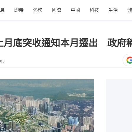
息
即時
熱榜
國際
中國
科技
生活
體
上月底突收通知本月遷出 政府稱
:03