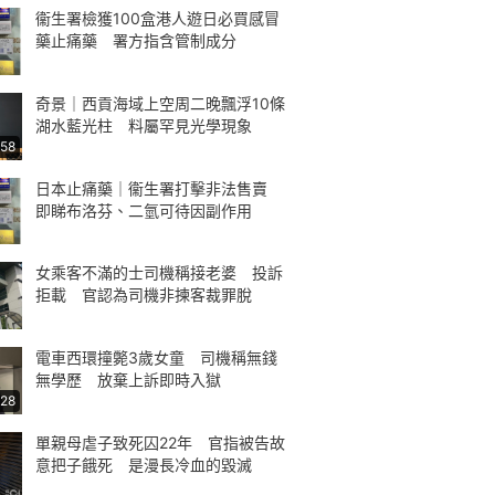
衞生署檢獲100盒港人遊日必買感冒
藥止痛藥 署方指含管制成分
奇景｜西貢海域上空周二晚飄浮10條
湖水藍光柱 料屬罕見光學現象
:58
日本止痛藥｜衞生署打擊非法售賣
即睇布洛芬、二氫可待因副作用
女乘客不滿的士司機稱接老婆 投訴
拒載 官認為司機非揀客裁罪脫
電車西環撞斃3歲女童 司機稱無錢
無學歷 放棄上訴即時入獄
:28
單親母虐子致死囚22年 官指被告故
意把子餓死 是漫長冷血的毀滅