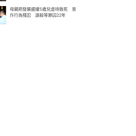
母親把發展遲緩5歲兒虐待致死 官
斥行為殘忍 誤殺等罪囚22年