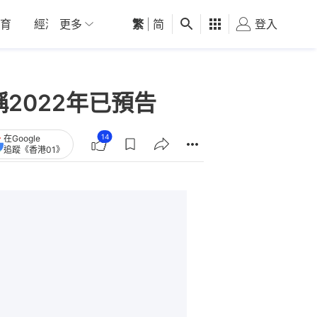
育
經濟
更多
01深圳
繁
觀點
|
简
健康
好食玩飛
登入
女
2022年已預告
14
在Google
追蹤《香港01》