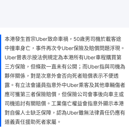
本港發生首宗Uber致命車禍，50歲男司機於載客途
中撞車身亡，事件再次令Uber保險及賠償問題浮現。
Uber曾表示按法例規定為本港所有Uber車程購買第
三方保險，但條款一直未有公開；而Uber指與司機為
夥伴關係，對是次意外會否向死者賠償表示不便透
露。有立法會議員指意外中Uber乘客及其他車輛傷者
應可獲第三者保險賠償，但保險公司會事後向車主或
司機追討有關賠償。工業傷亡權益會指意外顯示本港
對自僱人士缺乏保障，認為Uber雖無法律責任仍應有
道義責任援助死者家屬。