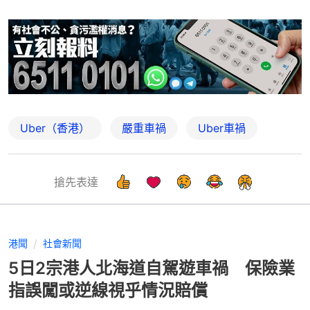
Uber（香港）
嚴重車禍
Uber車禍
搶先表達
港聞
社會新聞
5日2宗港人北海道自駕遊車禍 保險業
指誤闖或逆線視乎情況賠償