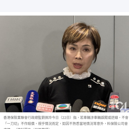
香港保險業聯會行政總監劉佩玲今日（22日）指，若車輛涉車輛誤闖或逆線，不會
「一刀切」不作賠償，視乎情況而定，如因不熟悉當地情況等意外，料保險公司會