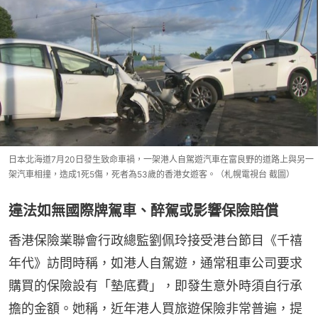
日本北海道7月20日發生致命車禍，一架港人自駕遊汽車在富良野的道路上與另一
架汽車相撞，造成1死5傷，死者為53歲的香港女遊客。（札幌電視台 截圖）
違法如無國際牌駕車、醉駕或影響保險賠償
香港保險業聯會行政總監劉佩玲接受港台節目《千禧
年代》訪問時稱，如港人自駕遊，通常租車公司要求
購買的保險設有「墊底費」，即發生意外時須自行承
擔的金額。她稱，近年港人買旅遊保險非常普遍，提