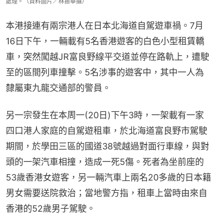
處理。（資料圖片／林振華攝）
本港接連有兩宗港人在日本北海道自駕遊車禍。7月
16日下午，一輛載有5名香港遊客的白色小型租賃轎
車，突然闖越JR富良野線平交道並停在路軌上，遭駛
至的區間列車撞擊。5名涉事的遊客中，其中一人為
隸屬東九龍交通部的警員。
另一宗發生在本周一(20日)下午3時，一架載有一家
四口港人家庭的自駕遊租車，於北海道富良野市駕駛
期間，於學田三區的國道38號越過對面行車線，與對
頭的一架汽車相撞，造成一死5傷。死者為坐前座的
53歲香港女遊客，另一輛汽車上兩名20多歲的日本籍
男女需要送院救治；當地警方指，租車上當時由來自
香港的52歲男子駕駛。