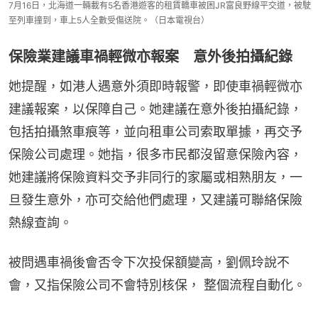
7月16日，北海道一輛載有5名香港遊客的租賃轎車被困JR富良野線平交道，被駛
至列車撞到，車上5人全數受傷送院。（日本電視台）
保險業建議車禍輕微亦報案 意外後拍攝紀錄
她提醒，如港人遇意外須即時報警，即使車禍輕微亦
建議報案，以保障自己。她建議在意外後拍攝紀錄，
包括拍攝煞車痕等，並向租車公司索取單據，再交予
保險公司處理。她指，很多市民都沒留意保險內容，
她建議將保險資料交予非同行的家屬或相熟朋友，一
旦發生意外，亦可交給他們處理，又建議可聯絡保險
熱線查詢。
被問遇車禍後會否令下次投保額變高，劉佩玲說不
會，又指保險公司不會特別核保， 整個流程自動化。