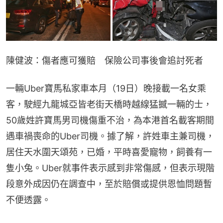
陳健波：傷者應可獲賠　保險公司事後會追討死者
一輛Uber寶馬私家車本月（19日）晚接載一名女乘
客，駛經九龍城亞皆老街天橋時越線猛撼一輛的士，
50歲姓許寶馬男司機傷重不治，為本港首名載客期間
遇車禍喪命的Uber司機。據了解，許姓車主兼司機，
居住天水圍天頌苑，已婚，平時喜愛寵物，飼養有一
隻小兔。Uber就事件表示感到非常傷感，但表示現階
段意外成因仍在調查中，至於賠償或提供恩恤問題暫
不便透露。