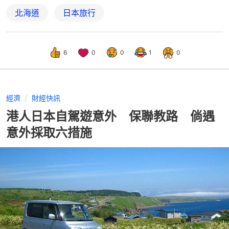
北海道
日本旅行
6
0
0
1
0
經濟
財經快訊
港人日本自駕遊意外 保聯教路 倘遇
意外採取六措施