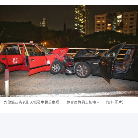
九龍城亞皆老街天橋發生嚴重車禍，一輛寶馬與的士相撞。 （資料圖片）