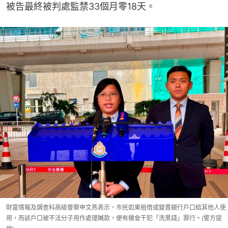
被告最終被判處監禁33個月零18天。
財富情報及調查科高級督察申文燕表示，市民如果租借或變賣銀行戶口給其他人使
用，而該戶口被不法分子用作處理贓款，便有機會干犯「洗黑錢」罪行。(警方提