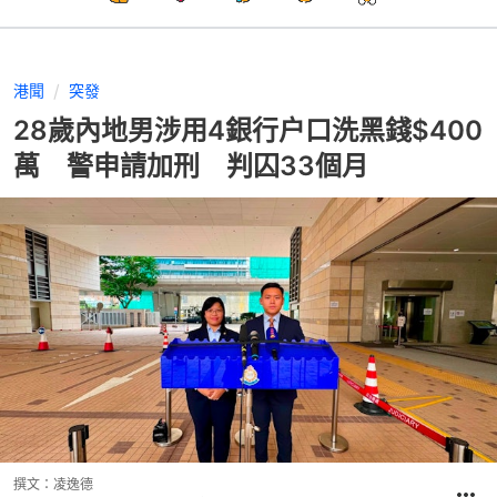
港聞
突發
28歲內地男涉用4銀行户口洗黑錢$400
萬 警申請加刑 判囚33個月
撰文：
凌逸德