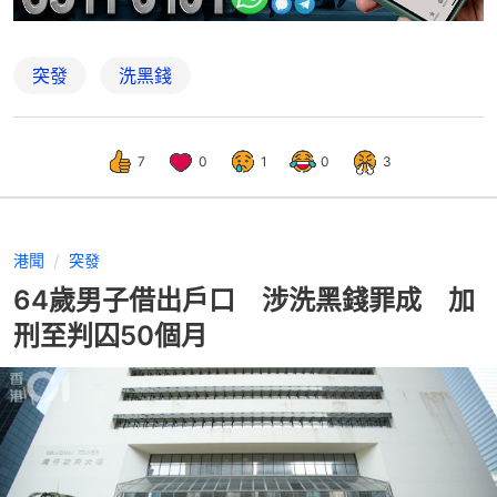
突發
洗黑錢
7
0
1
0
3
港聞
突發
64歲男子借出戶口 涉洗黑錢罪成 加
刑至判囚50個月