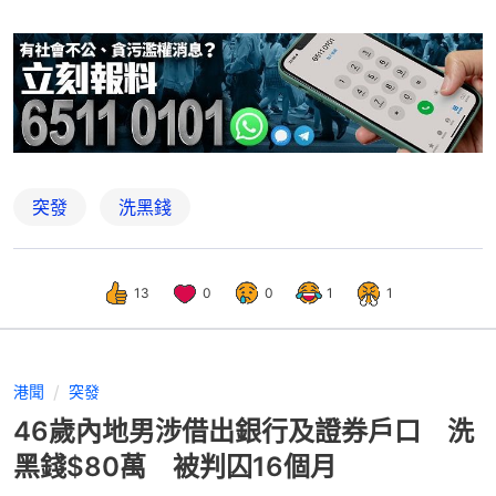
突發
洗黑錢
13
0
0
1
1
港聞
突發
46歲內地男涉借出銀行及證券戶口 洗
黑錢$80萬 被判囚16個月