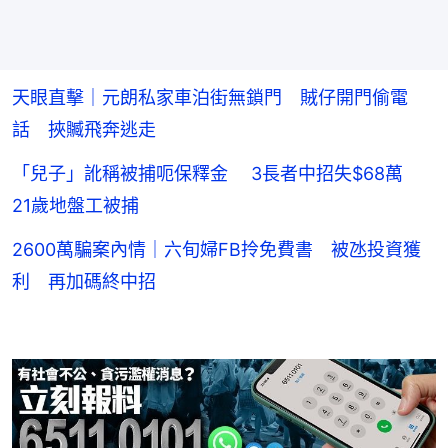
天眼直擊｜元朗私家車泊街無鎖門 賊仔開門偷電
話 挾贓飛奔逃走
「兒子」訛稱被捕呃保釋金 3長者中招失$68萬
21歲地盤工被捕
2600萬騙案內情｜六旬婦FB拎免費書 被氹投資獲
利 再加碼終中招