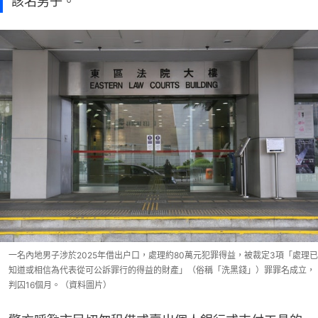
該名男子。
一名內地男子涉於2025年借出户口，處理約80萬元犯罪得益，被裁定3項「處理已
知道或相信為代表從可公訴罪行的得益的財產」（俗稱「洗黑錢」）罪罪名成立，
判囚16個月。（資料圖片）