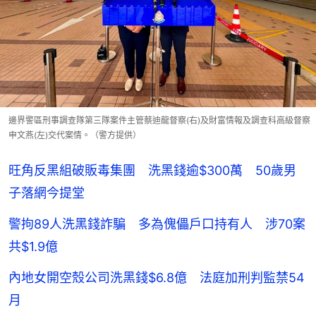
邊界警區刑事調查隊第三隊案件主管蔡迪龍督察(右)及財富情報及調查科高級督察
申文燕(左)交代案情。（警方提供）
旺角反黑組破販毒集團 洗黑錢逾$300萬 50歲男
子落網今提堂
警拘89人洗黑錢詐騙 多為傀儡戶口持有人 涉70案
共$1.9億
內地女開空殼公司洗黑錢$6.8億 法庭加刑判監禁54
月