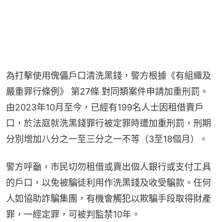
為打擊使用傀儡戶口清洗黑錢，警方根據《有組織及
嚴重罪行條例》 第27條 對同類案件申請加重刑罰。
由2023年10月至今，已經有199名人士因租借賣戶
口，於法庭就洗黑錢罪行被定罪時遭加重刑罰，刑期
分別增加八分之一至三分之一不等（3至18個月）。
警方呼籲，市民切勿租借或賣出個人銀行或支付工具
的戶口，以免被騙徒利用作洗黑錢及收受騙款。任何
人如協助詐騙集團，有機會觸犯以欺騙手段取得財產
罪，一經定罪，可被判監禁10年。