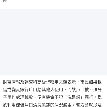
供)
財富情報及調查科高級督察申文燕表示，市民如果租
借或變賣銀行戶口給其他人使用，而該戶口被不法分
子用作處理贓款，便有機會干犯「洗黑錢」罪行。鑑
於利用傀儡戶口清洗黑錢的情況嚴重，警方會就涉及