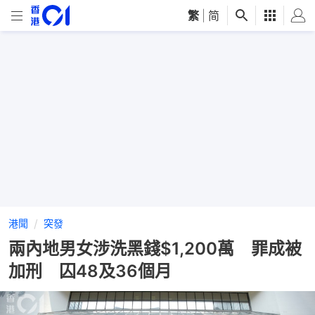
繁
|
简
港聞
突發
兩內地男女涉洗黑錢$1,200萬 罪成被
加刑 囚48及36個月