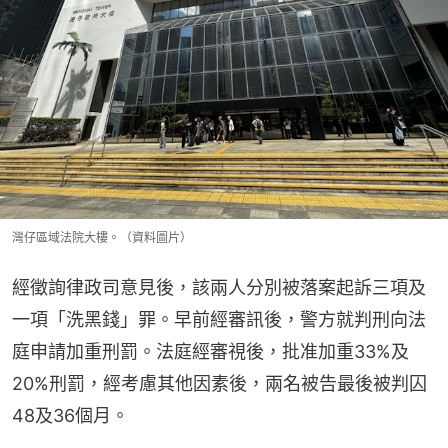
灣仔區域法院大樓。（資料圖片）
經徵詢律政司意見後，該兩人分別被落案起訴三項及
一項「洗黑錢」罪。早前經審訊後，警方就判刑向法
庭申請加重刑罰。法庭經審視後，批准加重33%及
20%刑罰，經考慮其他因素後，兩名被告最後被判囚
48及36個月。