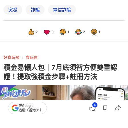
突發
詐騙
電信詐騙
2
0
1
2
1
好食玩飛
食玩買
積金易懶人包｜7月底須智方便雙重認
證！提取強積金步驟+註冊方法
6
在Google
追蹤《香港01》