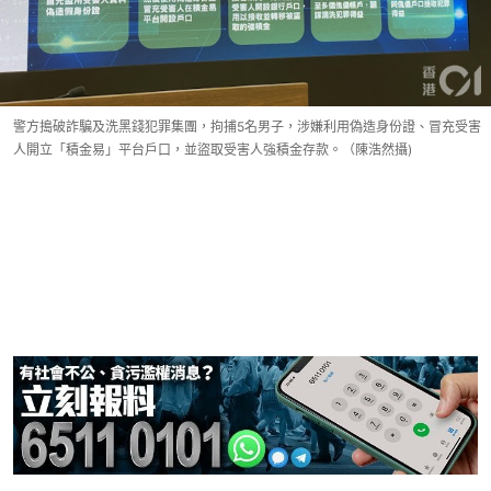
警方搗破詐騙及洗黑錢犯罪集團，拘捕5名男子，涉嫌利用偽造身份證、冒充受害
人開立「積金易」平台戶口，並盜取受害人強積金存款。（陳浩然攝)