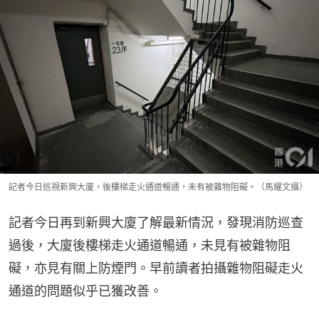
記者今日巡視新興大廈，後樓梯走火通道暢通，未有被雜物阻礙。（馬耀文攝）
記者今日再到新興大廈了解最新情況，發現消防巡查
過後，大廈後樓梯走火通道暢通，未見有被雜物阻
礙，亦見有關上防煙門。早前讀者拍攝雜物阻礙走火
通道的問題似乎已獲改善。