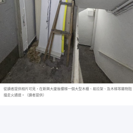
從讀者提供相片可見，在新興大廈後樓梯一個大型木櫃、易拉架、及木梯等雜物阻
擋走火通道。（讀者提供）