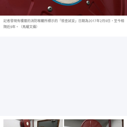
記者發現有樓層的消防喉轆所標示的「檢查試妥」日期為2017年2月9日，至今相
隔近9年。（馬耀文攝）