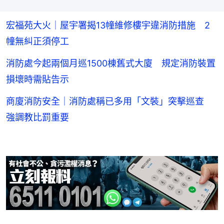
宏福苑大火｜屋宇署揭13幢維修樓宇違消防措施 2
幢無糾正須停工
消防處今起兩個月巡1500棟舊式大廈 規定消防裝置
損壞時需貼告示
商廈消防安全｜消防處稱已多用「文裝」突擊巡查
強調教比罰重要