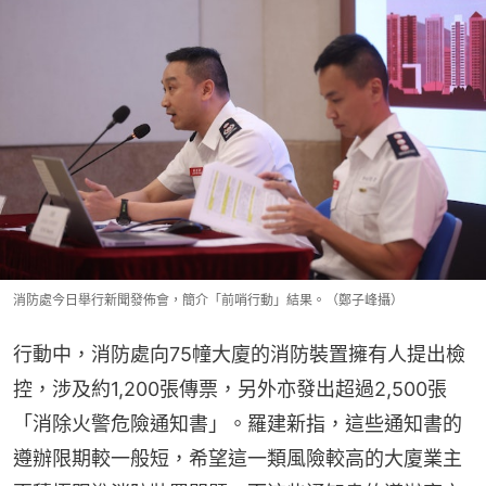
消防處今日舉行新聞發佈會，簡介「前哨行動」結果。（鄭子峰攝）
行動中，消防處向75幢大廈的消防裝置擁有人提出檢
控，涉及約1,200張傳票，另外亦發出超過2,500張
「消除火警危險通知書」。羅建新指，這些通知書的
遵辦限期較一般短，希望這一類風險較高的大廈業主