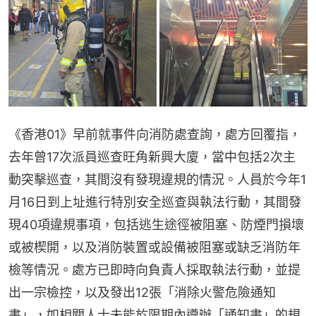
《香港01》早前就事件向消防處查詢，處方回覆指，
去年曾17次派員巡查旺角新興大廈，當中包括2次主
動突擊巡查，其間沒有發現違規的情況。人員於今年1
月16日到上址進行特別安全巡查與執法行動，其間發
現40項違規事項，包括逃生途徑被阻塞、防煙門損壞
或被楔開，以及消防裝置或設備被阻塞或缺乏消防年
檢等情況。處方已即時向負責人採取執法行動，並提
出一宗檢控，以及發出12張「消除火警危險通知
書」，如相關人士未能於限期內遵辦「通知書」的規