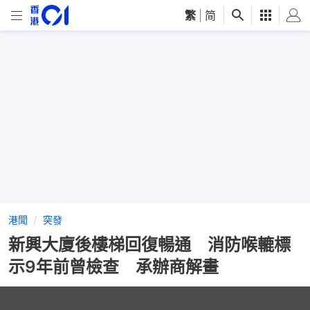
繁
|
简
港聞
突發
新興大廈後樓梯回復暢通 消防喉轆標
示9年前曾檢查 承辦商解畫