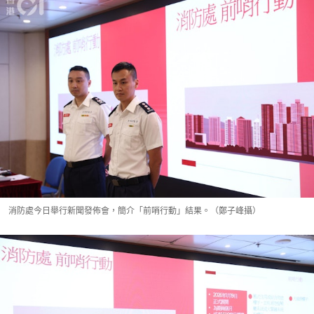
消防處今日舉行新聞發佈會，簡介「前哨行動」結果。（鄭子峰攝）