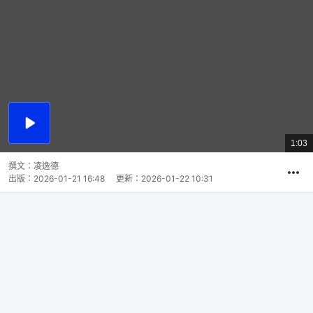
播
放
1:03
總
影
共
片
時
撰文：
凌逸德
間
出版：
2026-01-21 16:48
更新：
2026-01-22 10:31