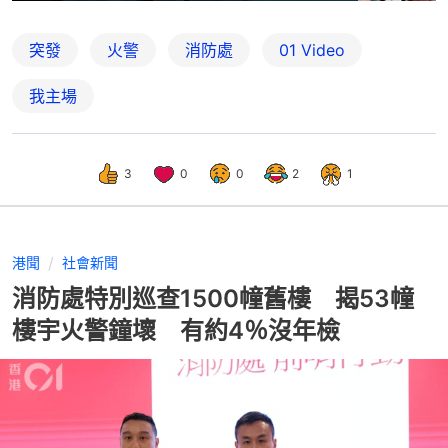
突發
火警
消防處
01 Video
我主場
3
0
0
2
1
港聞
社會新聞
消防處特別巡查1500幢舊樓 揭53幢
樓宇火警鐘壞 有約4％沒年檢