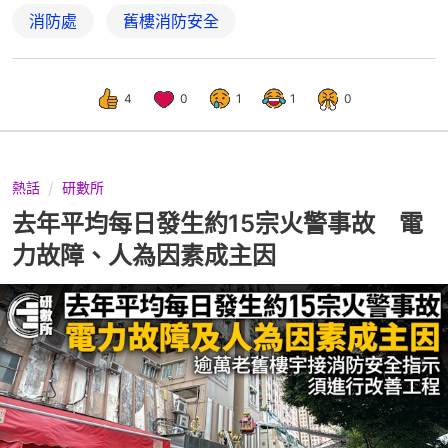
消防處
舊樓消防安全
4
0
1
1
0
熱話
研數所
去年平均每日發生約15宗火警事故 電
力故障、人為因素成主因