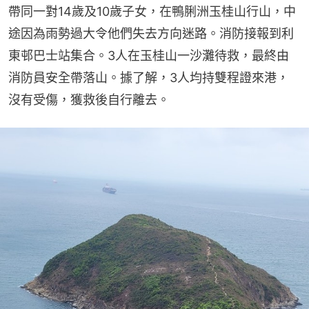
帶同一對14歲及10歲子女，在鴨脷洲玉桂山行山，中
途因為雨勢過大令他們失去方向迷路。消防接報到利
東邨巴士站集合。3人在玉桂山一沙灘待救，最終由
消防員安全帶落山。據了解，3人均持雙程證來港，
沒有受傷，獲救後自行離去。