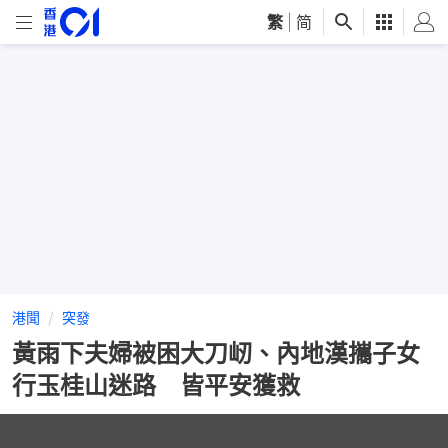
繁
|
简
港聞
突發
黃雨下夫婦被困大刀屻、內地漢攜子女
行玉桂山迷路 皆平安獲救