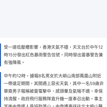
受一道低壓槽影響，香港天氣不穩，天文台於中午12
時15分發出紅色暴雨警告信號，同時發出雷暴警告兼
有強陣風。
中午約12時，據報8名男女於大嶼山南部鳳凰山附近
一帶遠足期間，其間遇上惡劣天氣，其中一名59歲非
華裔男子報稱被雷電擊中，感頭暈及氣喘不適，幸保
持清醒，政府飛行服務隊直升機一度奉召出動。事主
其後由救援人員協助落山，由救護車送往北大嶼山醫