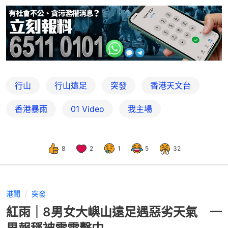
行山
行山遠足
突發
香港天文台
香港暴雨
01 Video
我主場
8
2
1
5
32
港聞
突發
紅雨｜8男女大嶼山遠足遇惡劣天氣 一