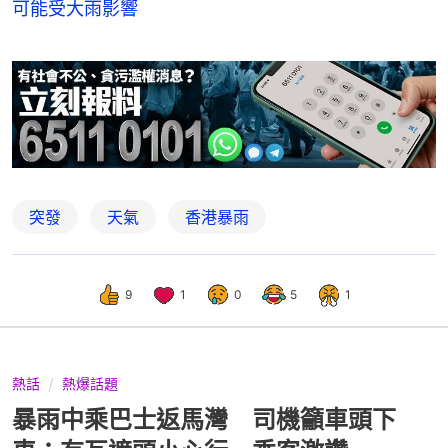
可能受大雨影響
突發
天氣
香港暴雨
9
1
0
5
1
熱話
熱爆話題
暴雨中乘巴士返馬灣 司機籲車頭下