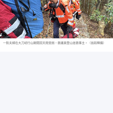
一對夫婦在大刀屻行山期間因天雨受困，救護員登山拯救事主。（翁鈺輝攝）