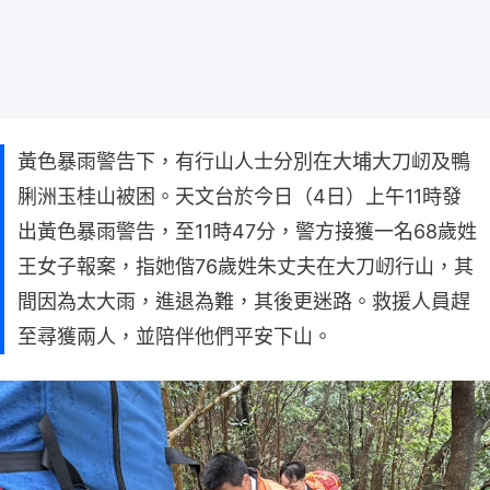
黃色暴雨警告下，有行山人士分別在大埔大刀屻及鴨
脷洲玉桂山被困。天文台於今日（4日）上午11時發
出黃色暴雨警告，至11時47分，警方接獲一名68歲姓
王女子報案，指她偕76歲姓朱丈夫在大刀屻行山，其
間因為太大雨，進退為難，其後更迷路。救援人員趕
至尋獲兩人，並陪伴他們平安下山。