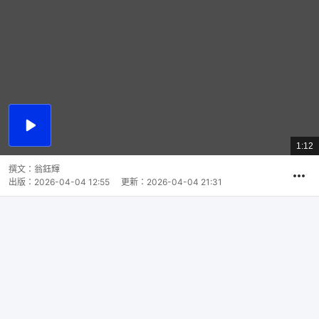
播
放
1:12
總
影
共
片
時
撰文：
翁鈺輝
間
出版：
2026-04-04 12:55
更新：
2026-04-04 21:31