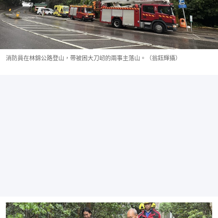
消防員在林錦公路登山，帶被困大刀屻的兩事主落山。（翁鈺輝攝）