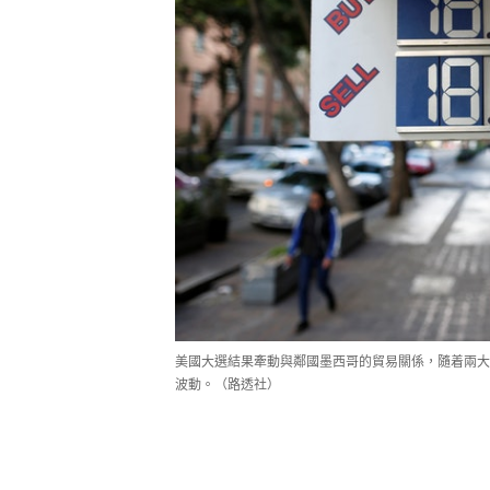
美國大選結果牽動與鄰國墨西哥的貿易關係，隨着兩大
波動。（路透社）