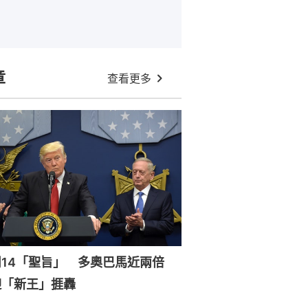
章
查看更多
周14「聖旨」 多奧巴馬近兩倍
迎「新王」捱轟