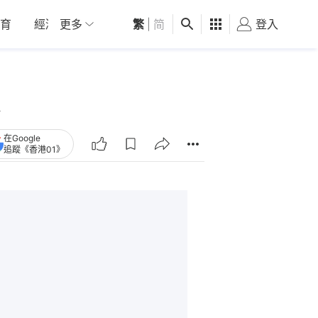
育
經濟
更多
01深圳
繁
觀點
|
简
健康
好食玩飛
登入
女
在Google
追蹤《香港01》