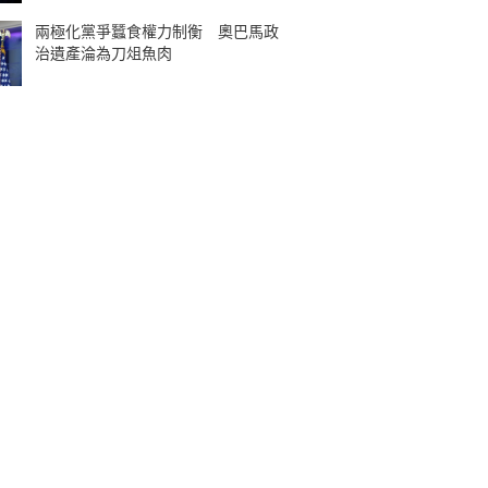
兩極化黨爭蠶食權力制衡 奧巴馬政
治遺產淪為刀俎魚肉