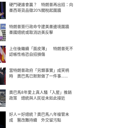
硬鬥硬誰會贏？ 特朗普再出招：向
墨西哥貨品徵20%關稅起圍牆
特朗普簽行政命令建美墨邊境圍牆
墨國總統或取消訪美反擊
上任後繼續「面皮薄」 特朗普死不
認帳性格恐自招損傷
當特朗普政府「另類事實」成笑柄
時 奧巴馬已默默做了一件事……
奧巴馬8年愛上真人騷「入屋」推銷
政策 總統與人民從未如此接近
好人＝好總統？奧巴馬八年槍管未
成 醫改難持續 外交留污點