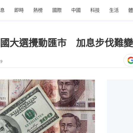
息
即時
熱榜
國際
中國
科技
生活
體
國大選攪動匯市 加息步伐難變
39