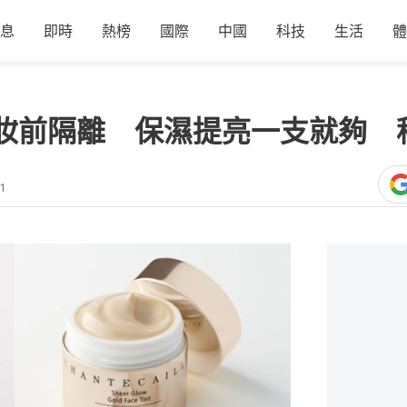
息
即時
熱榜
國際
中國
科技
生活
體
款妝前隔離 保濕提亮一支就夠 
1