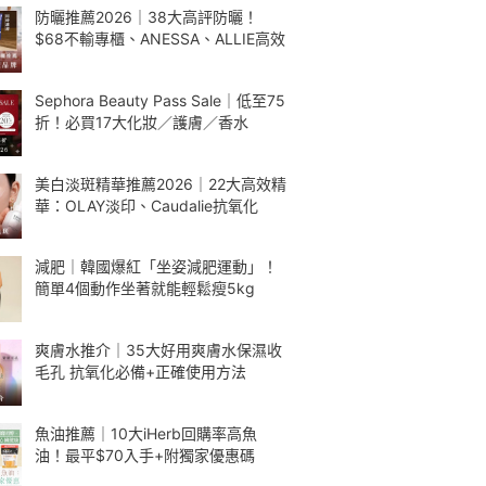
防曬推薦2026｜38大高評防曬！
$68不輸專櫃、ANESSA、ALLIE高效
Sephora Beauty Pass Sale｜低至75
折！必買17大化妝／護膚／香水
美白淡斑精華推薦2026｜22大高效精
華：OLAY淡印、Caudalie抗氧化
減肥｜韓國爆紅「坐姿減肥運動」！
簡單4個動作坐著就能輕鬆瘦5kg
爽膚水推介｜35大好用爽膚水保濕收
毛孔 抗氧化必備+正確使用方法
魚油推薦｜10大iHerb回購率高魚
油！最平$70入手+附獨家優惠碼