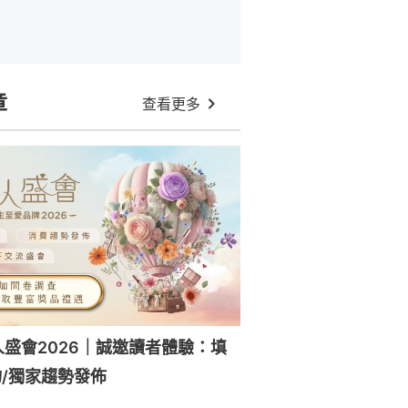
章
查看更多
人盛會2026｜誠邀讀者體驗：填
/獨家趨勢發佈