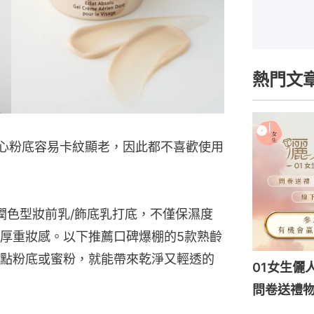
熱門文
擔心粉底容易卡紋顯老，因此都不喜歡使用
用潤色型妝前乳/飾底乳打底，不僅保濕度
厚重妝感。以下推薦口碑爆棚的5款熟齡
點粉底或蜜粉，就能帶來乾淨又輕透的
01女生儷
問卷送禮物