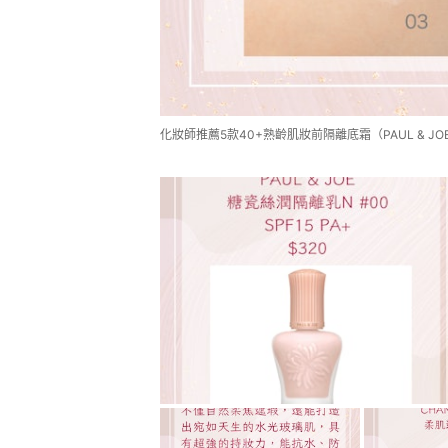
化妝師推薦5款40+熟齡肌妝前隔離底霜（PAUL & JO