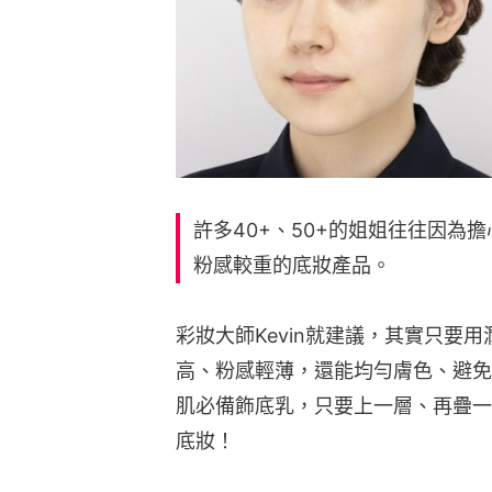
許多40+、50+的姐姐往往因為
粉感較重的底妝產品。
彩妝大師Kevin就建議，其實只要
高、粉感輕薄，還能均勻膚色、避免
肌必備飾底乳，只要上一層、再疊一
底妝！