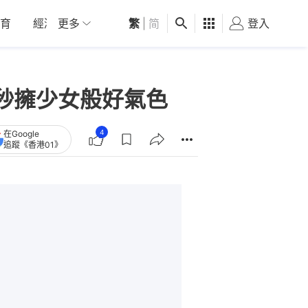
育
經濟
更多
01深圳
繁
觀點
|
简
健康
好食玩飛
登入
女
秒擁少女般好氣色
4
在Google
追蹤《香港01》