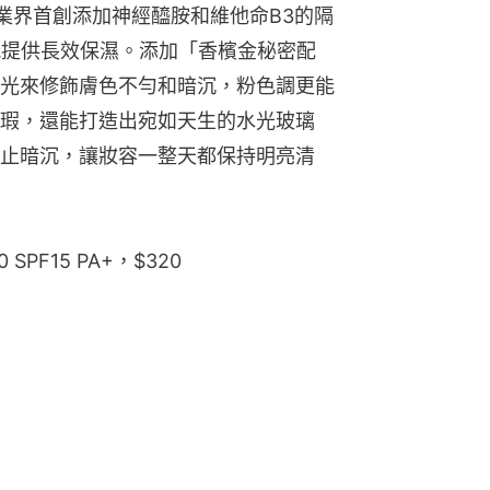
，為業界首創添加神經醯胺和維他命B3的隔
能提供長效保濕。添加「香檳金秘密配
光來修飾膚色不勻和暗沉，粉色調更能
瑕，還能打造出宛如天生的水光玻璃
止暗沉，讓妝容一整天都保持明亮清
 SPF15 PA+，$320