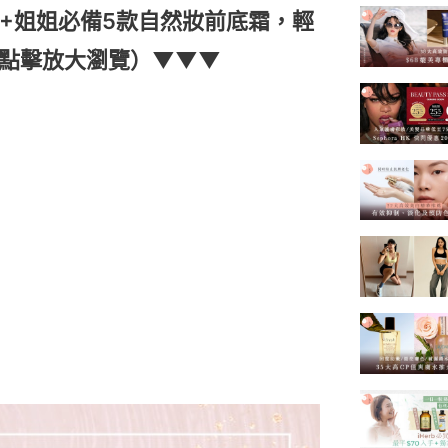
40+姐姐必備5款自然妝前底霜，輕
點擊放大瀏覽）▼▼▼