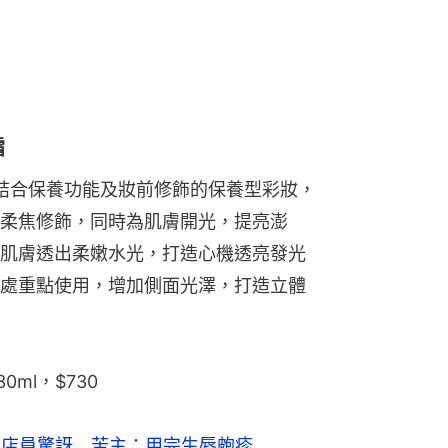
霜
妝，結合保養功能及妝前修飾的保養型彩妝，
柔焦修飾，同時為肌膚開光，提亮澎
肌膚透出柔嫩水光，打造心機透亮發光
處重點使用，增加側面光澤，打造立體
0ml，$730
引店員驚訝 苦主：用完生唇皰疹