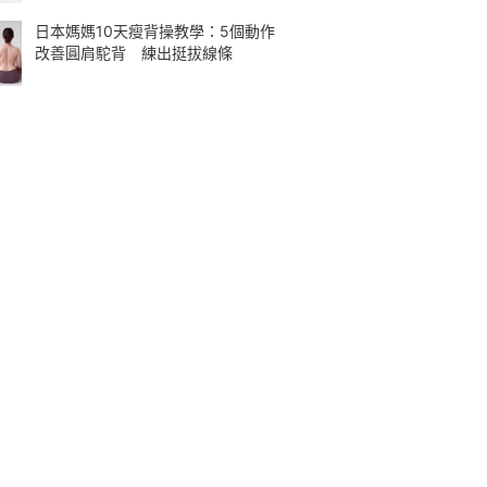
日本媽媽10天瘦背操教學：5個動作
改善圓肩駝背 練出挺拔線條