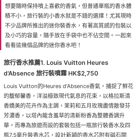
想要隨時保持噴上喜歡的香氣，但普通單瓶的香水體
積不小，旅行裝的小香水就是不錯的選擇！尤其現時
不少品牌所推出的迷你裝香水，有著高質感的包裝以
及小巧的容量，隨手放在手袋中也不佔空間。一起來
看看這幾個品牌的迷你香水吧！
旅行香水推薦1. Louis Vuitton Heures
d'Absence 旅行裝噴霧 HK$2,750
Louis Vuitton的Heures d'Absence香氣，捕捉了鮮花
的馥郁馨香，洋溢極致現代氣息的花束，以格拉斯清
香嬌美的花卉作為主調，茉莉和五月玫瑰盡情散發芬
芳濃香，以塔內龍含羞草的清新粉香為整體香調升
華。而專為旅遊而設的套裝包括一瓶旅行裝香水及四
瓶7.5毫升裝香水芯，設計新穎的香水芯附有磁石開