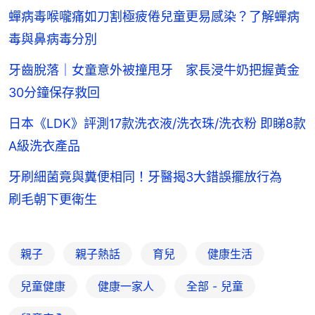
蟬病毒喉嚨痛如刀割極疲倦兒童更易感染？了解蟬病
毒與鼻病毒分別
牙齒脫落｜女童意外被撞甩牙 家長浸牛奶把握黃金
30分鐘保存救回
日本《LDK》評測17款洗衣液/洗衣珠/洗衣粉 即睇8款
A級洗衣產品
牙刷細菌竟與糞便相同！牙醫揭3大錯誤擺放行為
刷毛朝下更衛生
親子
親子熱話
育兒
健康生活
兒童健康
健康一家人
全部 - 兒童