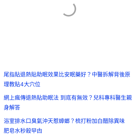
尾指貼退熱貼助眠效果比安眠藥好？中醫拆解背後原
理教貼4大穴位
網上瘋傳退熱貼助眠法 到底有無效？兒科專科醫生親
身解答
浴室排水口臭氣沖天惹蟑螂？梳打粉加白醋除異味
肥皂水秒殺曱甴