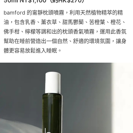
50ml NT$1,100（約HK$270）
bamford 的甯靜枕頭噴霧，利用天然植物精萃的精
油，包含乳香、薰衣草、甜馬鬱蘭、苦橙葉、橙花、
佛手柑、檸檬等調和出的枕頭香氣噴霧，運用此香氛
幫助在睡前營造出一個自然、舒適的環境氛圍，讓身
體更容易放鬆進入睡眠。