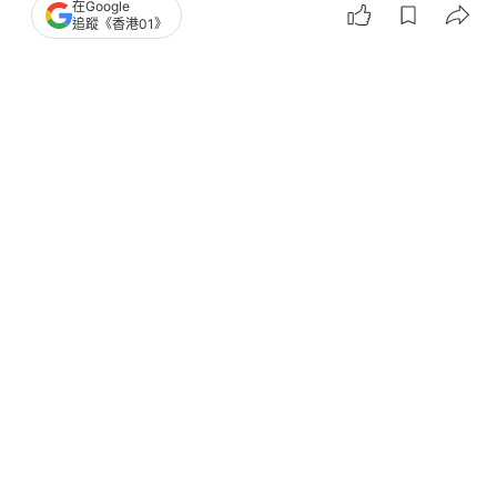
在Google
追蹤《香港01》
撰文：
源栢樑
出版：
2026-08-03 10:00
更新：
2026-08-03 10:00
源途有你｜源栢樑專欄
熱浪侵襲，不少家庭急於在家中加設冷氣機降溫，令