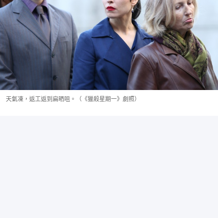
天氣凍，返工返到扁晒咀。（《獵殺星期一》劇照）