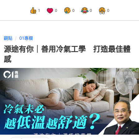
1
0
0
0
0
觀點
01專欄
源途有你｜善用冷氣工學 打造最佳體
感