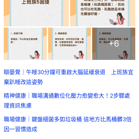
+
6
瞓晏覺｜午睡30分鐘可重啟大腦延緩衰退 上班族宜
棄趴睡改這姿勢
精神健康｜職場溝通數位化壓力愈變愈大！2步驟處
理資訊焦慮
職場健康｜鍵盤細菌多如垃圾桶 這地方比馬桶髒3倍
因一習慣造成