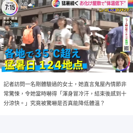
記者訪問一名剛體驗過的女士，她直言鬼屋內情節非
常驚悚，令她當時嚇得「渾身冒冷汗，結束後感到十
分涼快。」究竟被驚嚇是否真能降低體溫？