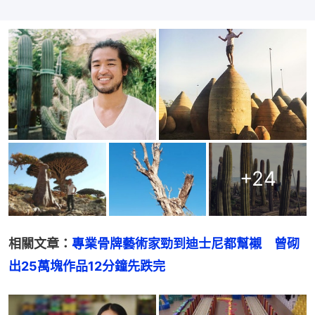
+
24
相關文章：
專業骨牌藝術家勁到迪士尼都幫襯　曾砌
出25萬塊作品12分鐘先跌完