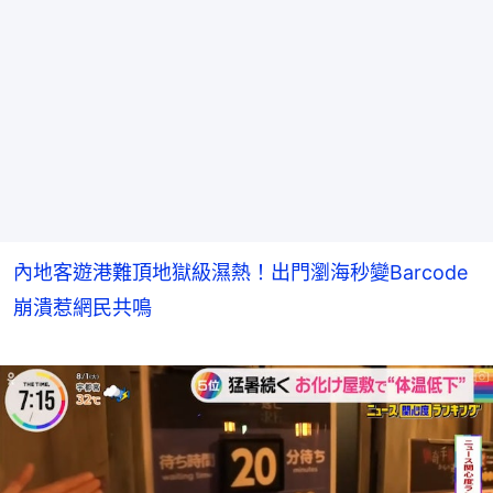
內地客遊港難頂地獄級濕熱！出門瀏海秒變Barcode
崩潰惹網民共鳴