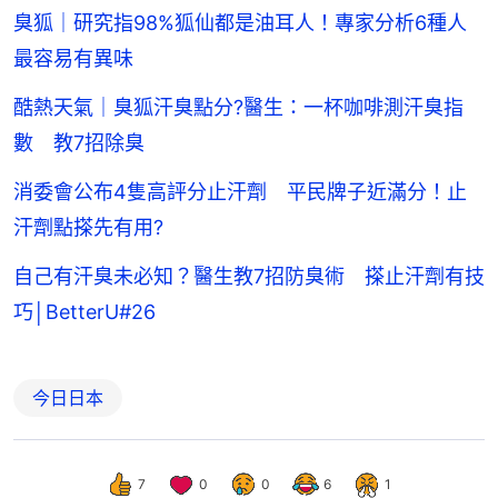
臭狐｜研究指98%狐仙都是油耳人！專家分析6種人
最容易有異味
酷熱天氣｜臭狐汗臭點分?醫生：一杯咖啡測汗臭指
數 教7招除臭
消委會公布4隻高評分止汗劑 平民牌子近滿分！止
汗劑點搽先有用?
自己有汗臭未必知？醫生教7招防臭術 搽止汗劑有技
巧│BetterU#26
今日日本
7
0
0
6
1