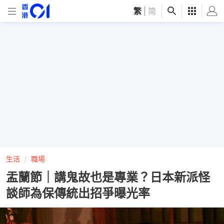
繁
|
简
生活
職場
盂蘭節｜講鬼故也是專業？日本新派怪
談師為保傳統出招爭曝光率