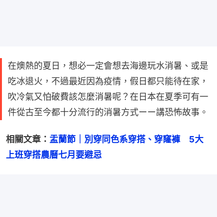
在燠熱的夏日，想必一定會想去海邊玩水消暑、或是
吃冰退火，不過最近因為疫情，假日都只能待在家，
吹冷氣又怕破費該怎麼消暑呢？在日本在夏季可有一
件從古至今都十分流行的消暑方式ーー講恐怖故事。
相關文章：
盂蘭節｜別穿同色系穿搭、穿窿褲　5大
上班穿搭農曆七月要避忌