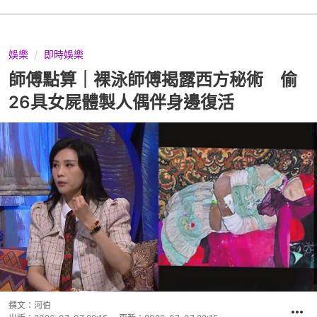
娛樂
即時娛樂
師傅點算｜裸泳師傅揭露西方秘術 偷
26具女屍體製人偶伴身邊復活
撰文：
河伯