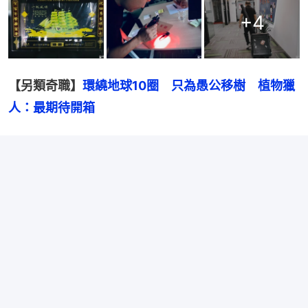
+
4
【另類奇職】
環繞地球10圈　只為愚公移樹　植物獵
人：最期待開箱