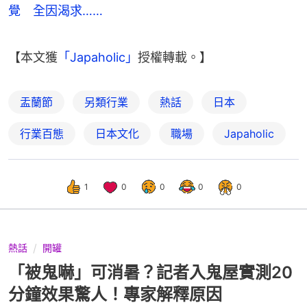
覺 全因渴求……
【本文獲
「Japaholic」
授權轉載。】
盂蘭節
另類行業
熱話
日本
行業百態
日本文化
職場
Japaholic
1
0
0
0
0
熱話
開罐
「被鬼嚇」可消暑？記者入鬼屋實測20
分鐘效果驚人！專家解釋原因