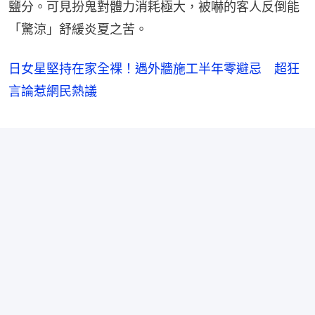
鹽分。可見扮鬼對體力消耗極大，被嚇的客人反倒能
「驚涼」舒緩炎夏之苦。
日女星堅持在家全裸！遇外牆施工半年零避忌 超狂
言論惹網民熱議