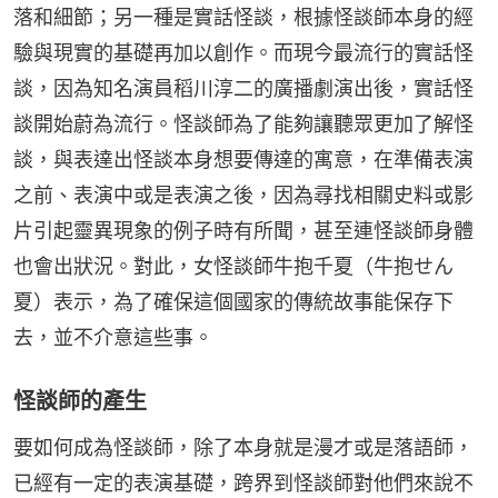
落和細節；另一種是實話怪談，根據怪談師本身的經
驗與現實的基礎再加以創作。而現今最流行的實話怪
談，因為知名演員稻川淳二的廣播劇演出後，實話怪
談開始蔚為流行。怪談師為了能夠讓聽眾更加了解怪
談，與表達出怪談本身想要傳達的寓意，在準備表演
之前、表演中或是表演之後，因為尋找相關史料或影
片引起靈異現象的例子時有所聞，甚至連怪談師身體
也會出狀況。對此，女怪談師牛抱千夏（牛抱せん
夏）表示，為了確保這個國家的傳統故事能保存下
去，並不介意這些事。
怪談師的產生
要如何成為怪談師，除了本身就是漫才或是落語師，
已經有一定的表演基礎，跨界到怪談師對他們來說不