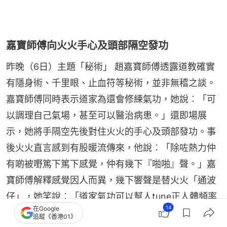
嘉寶師傅向火火手心及頭部隔空發功
昨晚（6日）主題「秘術」 趙嘉寶師傅透露道教確實
有隱身術、千里眼、止血符等秘術，並非無稽之談。
嘉寶師傅同時表示道家為還會修練氣功，她說︰「可
以調理自己氣場，甚至可以醫治病患。」還即場展
示，她將手隔空先後對住火火的手心及頭部發功。事
後火火直言感到有股暖流傳來，他說︰「除咗熱力仲
有啲被嘢篤下篤下感覺，仲有幾下『啪啪』聲。」嘉
寶師傅解釋感覺因人而異，幾下響聲是替火火「通波
仔」，她笑說︰「道家氣功可以幫人tune正人體頻率
14
在Google
同磁場，今次幫火火甩灰（脫霉運）。同埋有機會佢
追蹤《香港01》