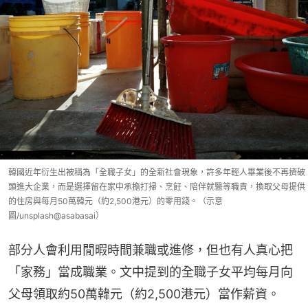
韓國近年衍生出被稱為「全職子女」的全新社會現象，許多年輕人畢業後不再擠破
頭進大企業，而是選擇留在家中承擔打掃、烹飪、陪伴就醫等職責，換取父母提供
的住房與每月50萬韓元（約2,500港元）的零用錢。（示意
圖/unsplash@asabasai）
部分人會利用閒暇時間兼職或進修，但也有人真心把
「家務」當成職業。文中提到的全職子女平均每月向
父母領取約50萬韓元（約2,500港元）當作薪資。