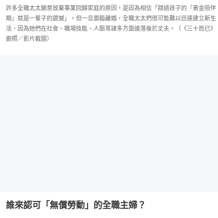
許多全職太太願意放棄事業回歸家庭的原因，是因為相信「錯過孩子的『黃金陪伴
期』就是一輩子的遺憾」。但一旦面臨離婚，全職太太們很可能難以迅速建立新生
活，因為她們在社會、職場技能、人脈等諸多方面遠落後於丈夫。（《三十而已》
劇照／影片截圖）
誰來認可「無償勞動」的全職主婦？