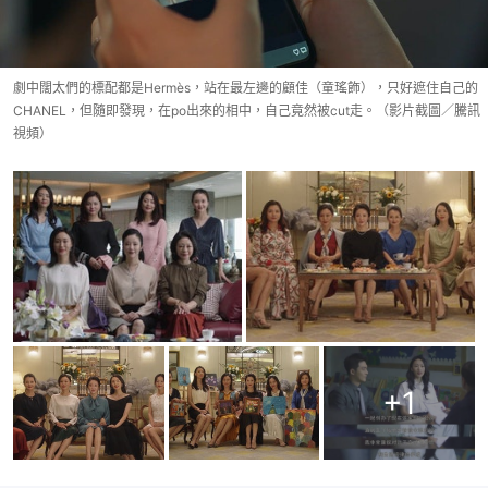
劇中闊太們的標配都是Hermès，站在最左邊的顧佳（童瑤飾），只好遮住自己的
CHANEL，但隨即發現，在po出來的相中，自己竟然被cut走。（影片截圖／騰訊
視頻）
+
1