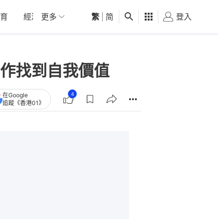
育
經濟
更多
01深圳
繁
觀點
|
简
健康
好食玩飛
登入
女
作找到自我價值
4
在Google
追蹤《香港01》