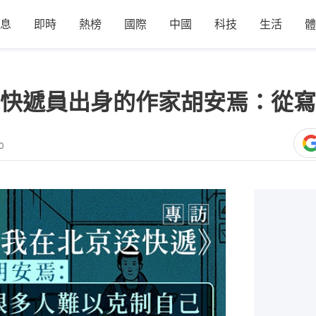
息
即時
熱榜
國際
中國
科技
生活
體
快遞員出身的作家胡安焉：從寫
0