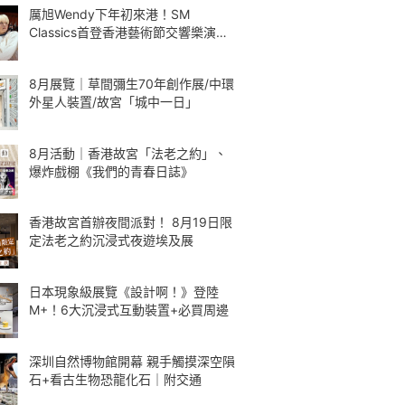
厲旭Wendy下年初來港！SM
Classics首登香港藝術節交響樂演繹
Kpop
8月展覽｜草間彌生70年創作展/中環
外星人裝置/故宮「城中一日」
8月活動｜香港故宮「法老之約」、
爆炸戲棚《我們的青春日誌》
香港故宮首辦夜間派對！ 8月19日限
定法老之約沉浸式夜遊埃及展
日本現象級展覽《設計啊！》登陸
M+！6大沉浸式互動裝置+必買周邊
深圳自然博物館開幕 親手觸摸深空隕
石+看古生物恐龍化石｜附交通