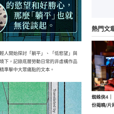
熱門文
輕人開始探討「躺平」、「低慾望」與
境下，記錄底層勞動日常的非虛構作品
精準擊中大眾痛點的文本。
蜘蛛俠4｜《
份揭曉/片