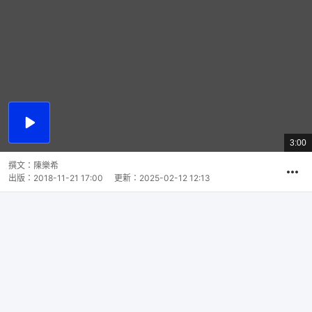
播
放
3:00
總
影
共
片
時
撰文：
陳樂希
間
出版：
2018-11-21 17:00
更新：
2025-02-12 12:13