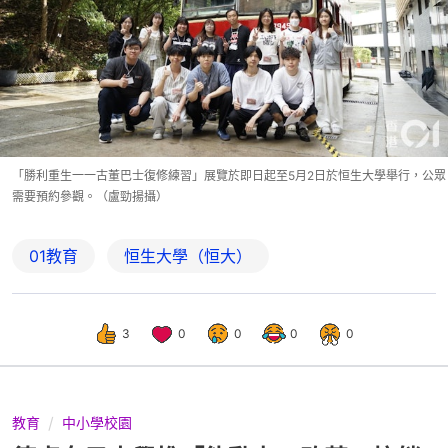
「勝利重生一一古董巴士復修練習」展覽於即日起至5月2日於恒生大學舉行，公眾
需要預約參觀。（盧勁揚攝）
01教育
恒生大學（恒大）
3
0
0
0
0
教育
中小學校園