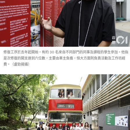
修復工序於去年起開始，有約 30 名來自不同部門的同事及課程的學生參加。他指
是次修復的開支達到六位數，主要由車主負擔，恒大方面則負責活動及工作坊經
費。（盧勁揚攝）