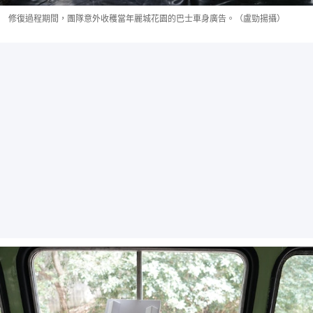
修復過程期間，團隊意外收穫當年麗城花園的巴士車身廣告。（盧勁揚攝）