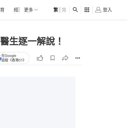
育
經濟
更多
01深圳
繁
觀點
|
简
健康
好食玩飛
登入
女
醫生逐一解說！
在Google
追蹤《香港01》