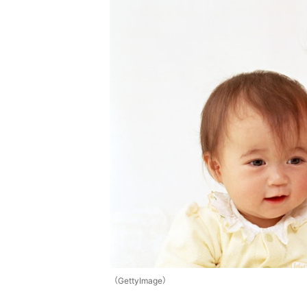
（GettyImage）