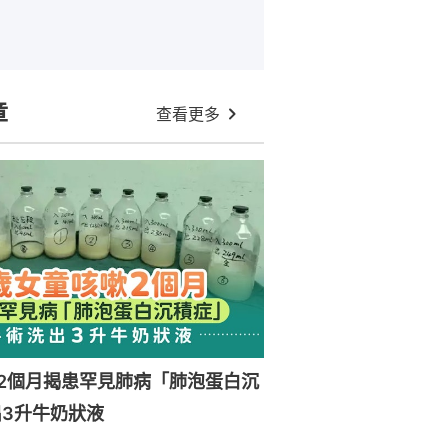
章
查看更多
2個月揭患罕見肺病「肺泡蛋白沉
3升牛奶狀液