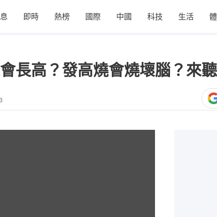
息
即時
熱榜
國際
中國
科技
生活
體
會長高？發高燒會燒壞腦？來聽
3