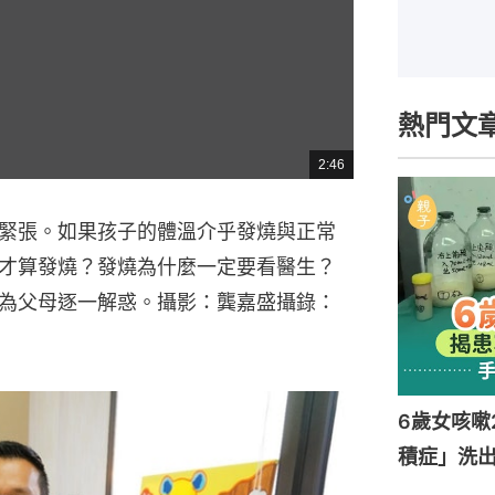
熱門文
2:46
總
共
時
間
緊張。如果孩子的體溫介乎發燒與正常
才算發燒？發燒為什麼一定要看醫生？
為父母逐一解惑。攝影：龔嘉盛攝錄：
6歲女咳嗽
積症」洗出