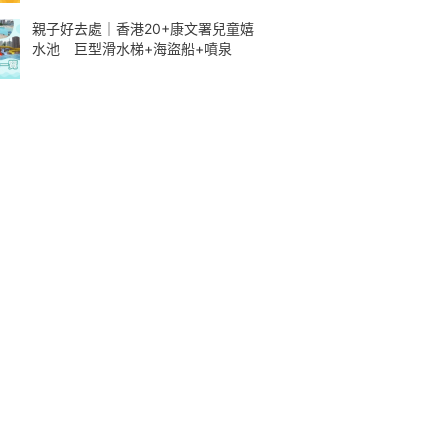
親子好去處｜香港20+康文署兒童嬉
水池 巨型滑水梯+海盜船+噴泉