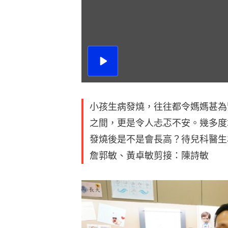
播
放
影
片
小孩生病發燒，往往都令媽媽甚為
之間，更是令人忐忑不安。幾多度
發燒後是不是會長高？待兒科醫生
詹郭敏、黃卓敏剪接：陳詩敏