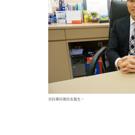
兒科專科陳欣永醫生。