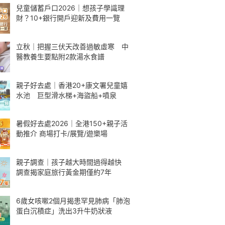
兒童儲蓄戶口2026｜想孩子學識理
財？10+銀行開戶迎新及費用一覽
立秋｜把握三伏天改善過敏虛寒 中
醫教養生要點附2款湯水食譜
親子好去處｜香港20+康文署兒童嬉
水池 巨型滑水梯+海盜船+噴泉
暑假好去處2026｜全港150+親子活
動推介 商場打卡/展覽/遊樂場
親子調查｜孩子越大時間過得越快
調查揭家庭旅行黃金期僅約7年
6歲女咳嗽2個月揭患罕見肺病「肺泡
蛋白沉積症」洗出3升牛奶狀液