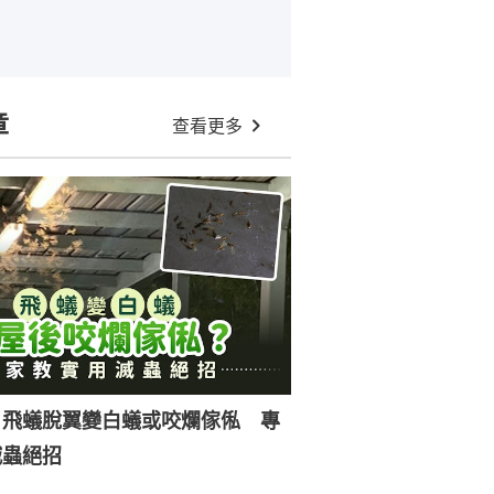
章
查看更多
｜飛蟻脫翼變白蟻或咬爛傢俬 專
滅蟲絕招