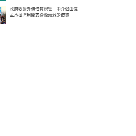
政府收緊外傭借貸規管 中介倡由僱
主承擔聘用開支從源頭減少借貸