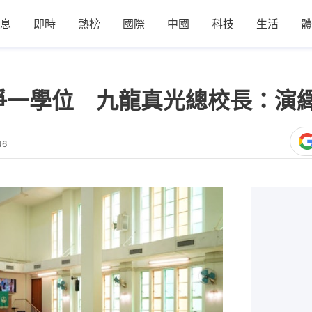
息
即時
熱榜
國際
中國
科技
生活
體
爭一學位 九龍真光總校長：演
46