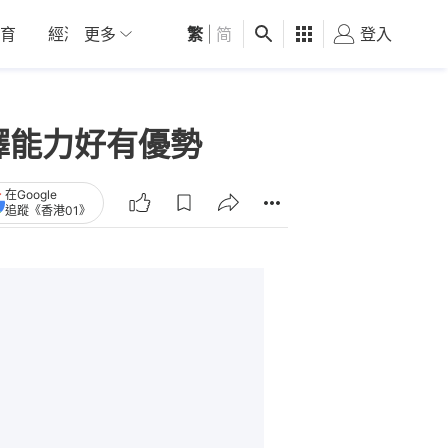
育
經濟
更多
01深圳
繁
觀點
|
简
健康
好食玩飛
登入
女
繹能力好有優勢
在Google
追蹤《香港01》