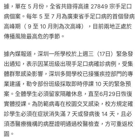
據，單在 5 月份，全省共錄得高達 27849 宗手足口
病個案。每年 5 至 7 月為廣東省手足口病的首個發病
高峰期（ 9 至 10 月則為次高峰），目前兩地正處於
傳播風險最高危的季節。
據內媒報道，深圳一所學校於上週三（17日）緊急發
出通知，表示因某班級出現手足口病確診病例，受集
體群聚感染影響，深圳多間學校已接獲疾控部門的專
業建議，勒令部份班級採取即時停課 10 天的緊急預
案。全體學生必須留家隔離休息，直至6月29日恢復
實體授課。為防範病毒在校園交叉感染，校方規定確
診學生必須在症狀消失滿 7 天或發病後 14 天，且必
須憑醫療機構的病歷證明通過校醫檢查，方可重返校
園。