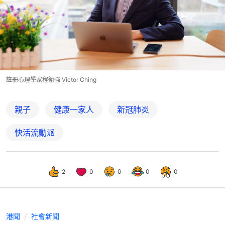
註冊心理學家程衛強 Victor Ching
親子
健康一家人
新冠肺炎
快活流動派
2
0
0
0
0
港聞
社會新聞