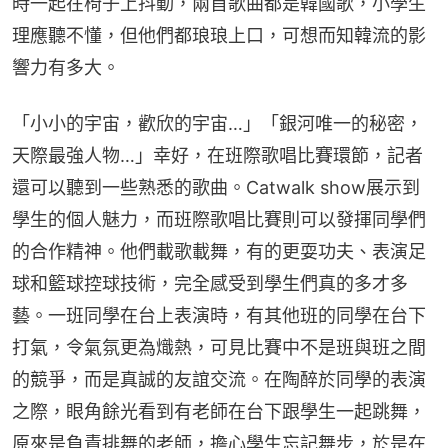
時一起在椅子上抖動，兩首歌曲都是韓國歌，小學生
理應聽不懂，但他們都琅琅上口，可想而知韓流的影
響力有多大。
「小小的宇宙，歡欣的宇宙…」「銀河唯一的秘密，
天際最強人物…」幸好，在班際歌唱比賽環節，記者
還可以聽到一些熟悉的歌曲。Catwalk show展示到
學生的個人魅力，而班際歌唱比賽則可以發揮同學們
的合作精神。他們載歌載舞，有的更耍功夫、表演足
球和籃球控球技術，完全感受到學生們真的多才多
藝。一班同學在台上表演時，有其他班的同學在台下
打氣，令氣氛更為熾熱，可見比賽中不是班與班之間
的競爭，而是真誠的友誼交流。在陶醉於同學的表演
之際，眼角餘光看到有老師在台下跟學生一起跳舞，
原來是負責排舞的老師，擔心學生忘記舞步，於是在