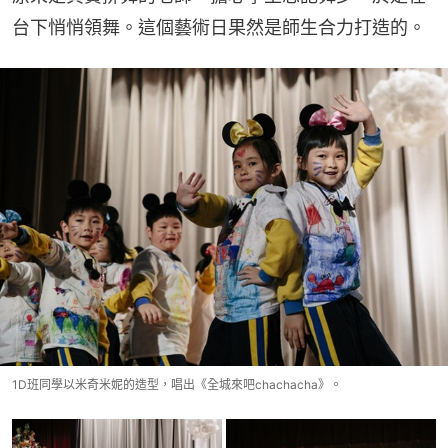
台下悄悄領舞。這個藝術日果然是師生合力打造的。
1D班同學以米奇米妮的造型，唱出《全城來吧chachacha》。