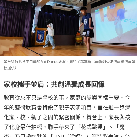
學生從短影音中自學的Rat Dance表演，贏得全場掌聲（基督教香港信義會信愛學
校提供）
家校攜手並肩：共創溫馨成長回憶
教育從來不只是學校的事，家庭的參與同樣重要。今
年的藝術欣賞會特設了親子表演項目，旨在進一步深
化家、校、親子之間的緊密關係。舞台上，家長與孩
子化身最佳拍檔，聯手帶來了「花式跳繩」、「魔
術」及風趣幽默的「RAP（說唱）」等精彩表演，台