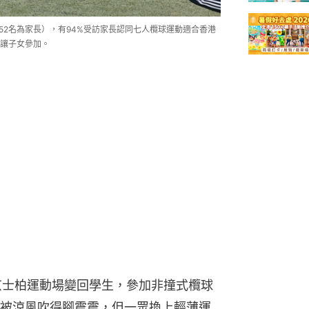
652名為家長），有94%受訪家長認同七人欖球運動適合香港
會讓子女參加。
京士柏運動場變回學生，參加非撞式欖球
被涼風吹得腳震震，但一眾換上輕薄運