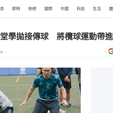
息
即時
熱榜
國際
中國
科技
生活
體
堂學拋接傳球 將欖球運動帶進
18