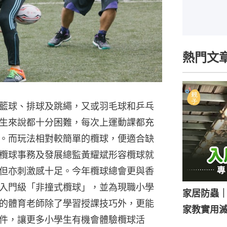
熱門文
籃球、排球及跳繩，又或羽毛球和乒乓
生來說都十分困難，每次上運動課都充
。而玩法相對較簡單的欖球，便適合缺
欖球事務及發展總監黃耀斌形容欖球就
但亦刺激感十足。今年欖球總會更與香
入門級「非撞式欖球」，並為現職小學
家居防蟲
的體育老師除了學習授課技巧外，更能
家教實用
件，讓更多小學生有機會體驗欖球活