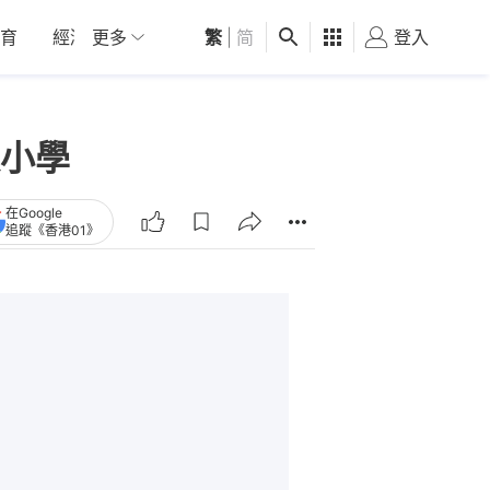
育
經濟
更多
01深圳
繁
觀點
|
简
健康
好食玩飛
登入
女
小學
在Google
追蹤《香港01》