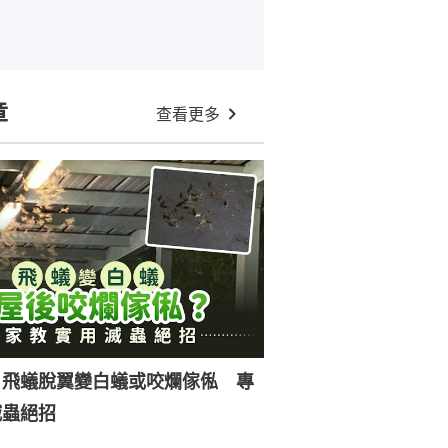
章
查看更多
｜飛蟻脫翼變白蟻或咬爛傢俬 專
滅蟲絕招