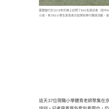
匯豐銀行於2016年於網上訪問了840名受訪者（其中
小孩，有78%小學生家長表示如學校舉行欖球活動，
這天37位現職小學體育老師聚集在
培訓。記者穿着厚外套包着圍巾，仍