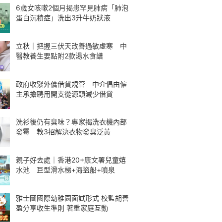
6歲女咳嗽2個月揭患罕見肺病「肺泡
蛋白沉積症」洗出3升牛奶狀液
立秋｜把握三伏天改善過敏虛寒 中
醫教養生要點附2款湯水食譜
政府收緊外傭借貸規管 中介倡由僱
主承擔聘用開支從源頭減少借貸
洗衫後仍有臭味？專家揭洗衣機內部
發霉 教3招解決衣物發臭泛黃
親子好去處｜香港20+康文署兒童嬉
水池 巨型滑水梯+海盜船+噴泉
雅士圖國際幼稚園面試形式 校監胡善
盈分享收生準則 著重家庭互動