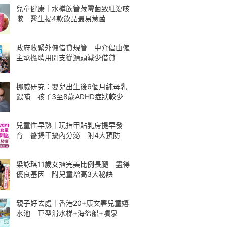
兒童健康｜水樽飲管藏霉菌致肚瀉咳
嗽 醫生揭4款飲品最易惹菌
政府收緊外傭借貸規管 中介倡由僱
主承擔聘用開支從源頭減少借貸
挪威研究：嬰兒出生後6個月純母乳
餵哺 孩子3至8歲ADHD症狀較少
兒童性早熟｜玩指甲貼乳房提早發
育 醫揭干擾內分泌 附4大預防
梁詠琪11歲女擁完美比例長腿 盡得
優良基因 附兒童增高3大秘訣
親子好去處｜香港20+康文署兒童嬉
水池 巨型滑水梯+海盜船+噴泉