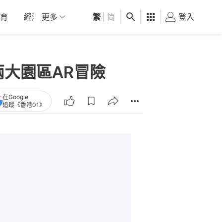
育
經濟
更多
01深圳
繁
觀點
|
简
健康
好食玩飛
登入
女
大園區AR冒險
在Google
追蹤《香港01》