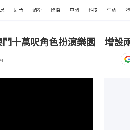
息
即時
熱榜
國際
中國
科技
生活
體
澳門十萬呎角色扮演樂園 增設兩
04