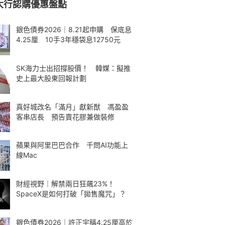
大行認購優惠盤點
銀色債券2026｜8.21起申購 保底息
4.25厘 10手3年穩袋息12750元
SK海力士出招撐股價！ 韓媒：擬推
史上最大股東回報計劃
真好城改名「滿月」獻新猷 馮盈盈
客串店長 預告賣花膠兼做裝修
蘋果與阿里巴巴合作 千問AI功能上
線Mac
財經視野｜解禁兩日狂飆23%！
SpaceX是如何打破「拋售魔咒」？
銀色債券2026｜許正宇稱4.25厘高於