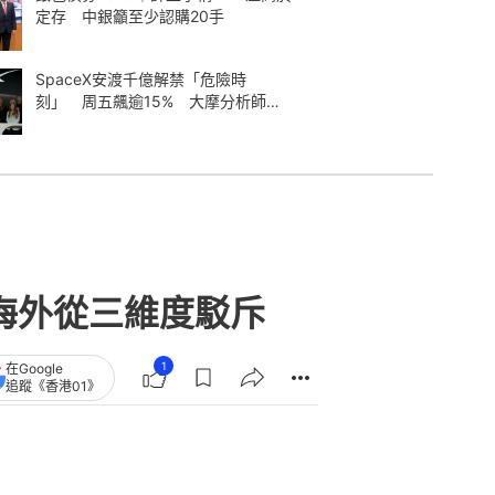
定存 中銀籲至少認購20手
SpaceX安渡千億解禁「危險時
刻」 周五飆逾15% 大摩分析師神
準
海外從三維度駁斥
1
在Google
追蹤《香港01》