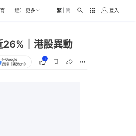
育
經濟
更多
01深圳
繁
觀點
|
简
健康
好食玩飛
登入
女
近26%｜港股異動
1
在Google
追蹤《香港01》