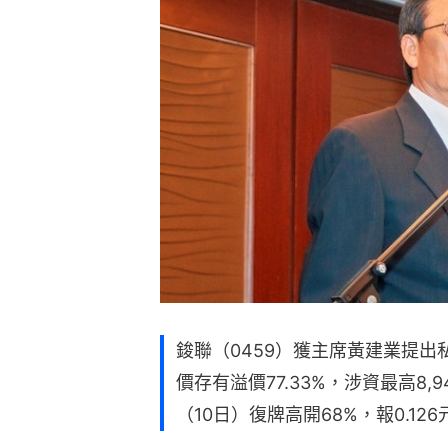
鋑聯（0459）獲主席黃建業提出私
價存有溢價77.33%，涉資最高8
（10日）復牌高開68%，報0.126