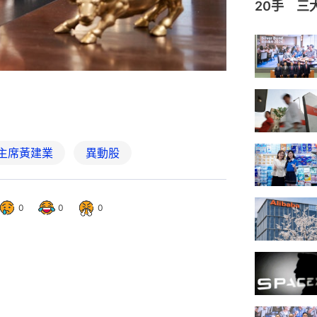
20手 三
）主席黃建業
異動股
0
0
0