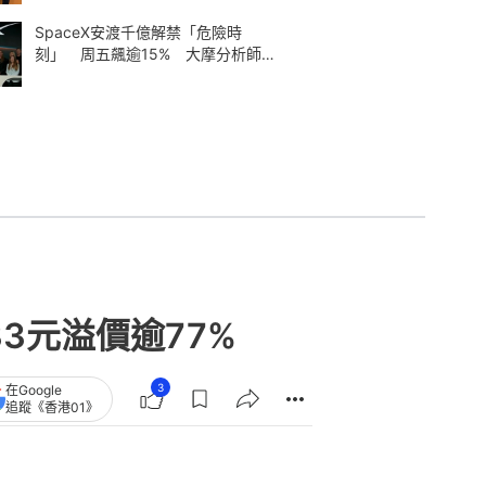
SpaceX安渡千億解禁「危險時
刻」 周五飆逾15% 大摩分析師神
準
3元溢價逾77%
3
在Google
追蹤《香港01》