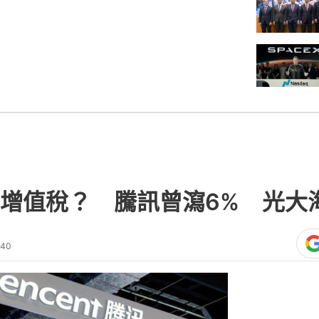
增值稅？ 騰訊曾瀉6% 光大
:40