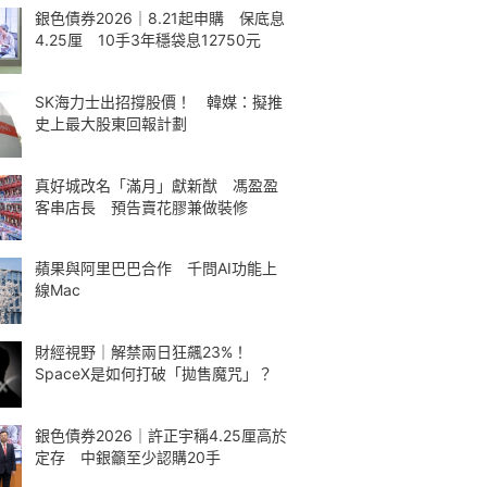
銀色債券2026｜8.21起申購 保底息
4.25厘 10手3年穩袋息12750元
SK海力士出招撐股價！ 韓媒：擬推
史上最大股東回報計劃
真好城改名「滿月」獻新猷 馮盈盈
客串店長 預告賣花膠兼做裝修
蘋果與阿里巴巴合作 千問AI功能上
線Mac
財經視野｜解禁兩日狂飆23%！
SpaceX是如何打破「拋售魔咒」？
銀色債券2026｜許正宇稱4.25厘高於
定存 中銀籲至少認購20手