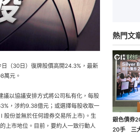
熱門文
今日（30日）復牌股價高開24.3%，最新
08萬元。
I(要約人)建議以協議安排方式將公司私有化，每股
.33%，涉約9.38億元；或選擇每股收取一
層公司 I 股份並無於任何證券交易所上市)。生
銀色債券2
的上市地位。目前，要約人一致行動人
20手 三