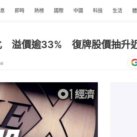
息
即時
熱榜
國際
中國
科技
生活
體
化 溢價逾33% 復牌股價抽升
46