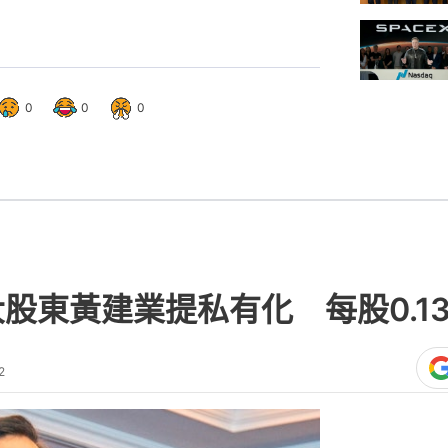
0
0
0
股東黃建業提私有化 每股0.13
2