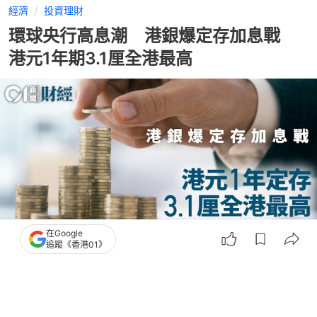
經濟
投資理財
環球央行高息潮 港銀爆定存加息戰
港元1年期3.1厘全港最高
在Google
追蹤《香港01》
撰文：
胡劍銘 顧慧宇
出版：
2026-06-15 18:52
更新：
2026-06-18 10:12