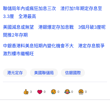
聯儲局年內或瘋狂加息三次 渣打加1年期定存息至
3.3厘 全港最高
美國減息或無望 港銀爆定存加息戰 3個月破3厘呢
間推2年存期
中銀香港料美息短期內變化機會不大 港定存息競爭
激烈樓市繼暢旺
港元定存
美國聯儲局
信銀國際
3
0
0
0
0