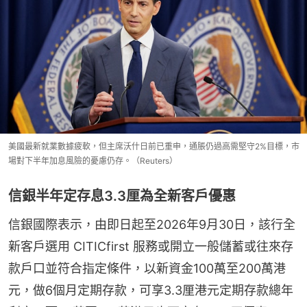
美國最新就業數據疲軟，但主席沃什日前已重申，通脹仍過高需堅守2%目標，市
場對下半年加息風險的憂慮仍存。（Reuters）
信銀半年定存息3.3厘為全新客戶優惠
信銀國際表示，由即日起至2026年9月30日，該行全
新客戶選用 CITICfirst 服務或開立一般儲蓄或往來存
款戶口並符合指定條件，以新資金100萬至200萬港
元，做6個月定期存款，可享3.3厘港元定期存款總年