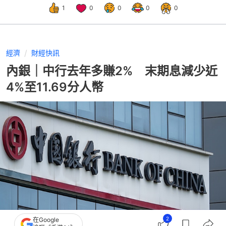
1
0
0
0
0
經濟
財經快訊
內銀｜中行去年多賺2% 末期息減少近
4%至11.69分人幣
2
在Google