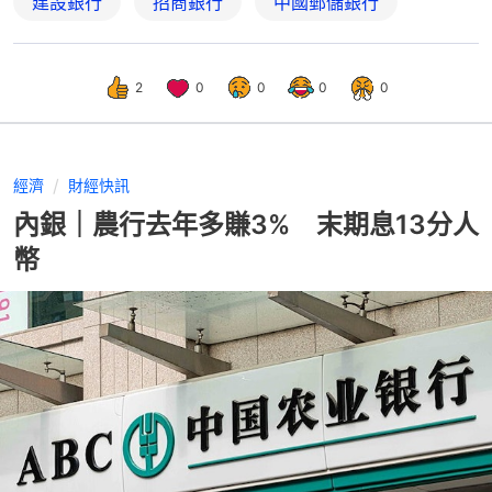
建設銀行
招商銀行
中國郵儲銀行
2
0
0
0
0
經濟
財經快訊
內銀｜農行去年多賺3% 末期息13分人
幣