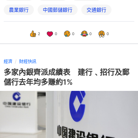
農業銀行
中國郵儲銀行
交通銀行
2
0
0
0
0
經濟
財經快訊
多家內銀齊派成績表 建行﹑招行及郵
儲行去年均多賺約1%