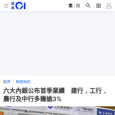
繁
|
简
經濟
財經快訊
六大內銀公布首季業績 建行﹑工行﹑
農行及中行多賺逾3%