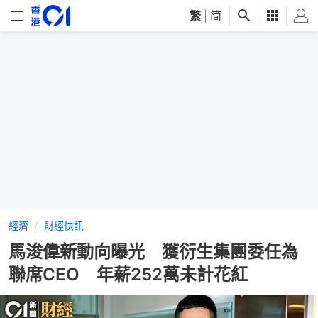
繁
|
简
經濟
財經快訊
馬浚偉新動向曝光 獲衍生集團委任為
聯席CEO 年薪252萬未計花紅