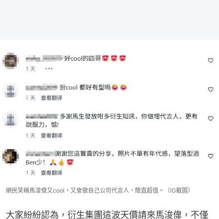
網民笑稱馬浚偉又cool，又會做自己公司代言人，簡直超值。（IG截圖）
大家紛紛認為，衍生集團這波天價請來馬浚偉，不僅