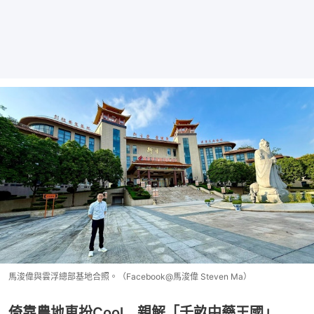
馬浚偉與雲浮總部基地合照。（Facebook@馬浚偉 Steven Ma）
倚靠農地車扮Cool 親解「千畝中藥王國」