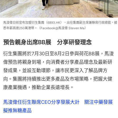
馬浚偉日前宣布加盟衍生集團（6893.HK），出任集團副主席兼聯席行政總裁，據
悉年薪高達250萬港幣。（Facebook@馬浚偉 Steven Ma）
預告親身出席BB展 分享研發理念
衍生集團將於7月30日至8月2日參與荷花BB展，馬浚
偉預告將親身到場，向消費者分享產品理念及最新研
發成果，並設互動環節，讓市民更深入了解品牌方
向。集團將持續推出更多產品及市場策略，把握大健
康產業機遇，推動企業長遠增長。
馬浚偉任衍生聯席CEO分享發展大計 關注中藥發展
擬推無糖產品