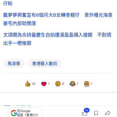
仔粉
戴夢夢興奮宣布6個月大B女轉食糊仔 意外曝光海景
豪宅內部勁闊落
文頌嫻為佘詩曼慶生自拍遭湯盈盈攝入搶鏡 不耐煩
出手一嘢推開
馬浚偉
香港藝人動向
10
1
0
1
1
經濟
財經快訊
56
在Google
掌舵衍生無耐已驛馬星動！ 馬浚偉走
追蹤《香港01》