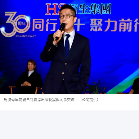
馬浚偉早前親自到雲浮出席晚宴與同事交流。（公關提供）