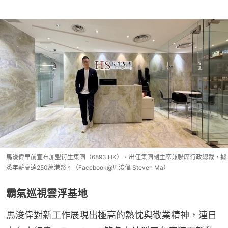
馬浚偉早前宣布加盟衍生集團（6893.HK），出任集團副主席兼聯席行政總裁，據
悉年薪高達250萬港幣。（Facebook@馬浚偉 Steven Ma）
霸氣巡視雲浮基地
馬浚偉對新工作展現出極高的熱忱與敬業精神，連日