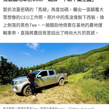
緊抓流量密碼的「馬總」再度加碼，曬出一張顛覆大
眾想像的CEO工作照。照片中的馬浚偉脫下西裝，換
上俐落的黑色Tee，一臉酷勁地倚靠在基地的農地運
輸車旁，直接將農田背景拍出了時尚大片的質感。
馬浚偉換上俐落的黑色Tee，倚靠在車旁扮cool。（IG@ma_chun_wai）