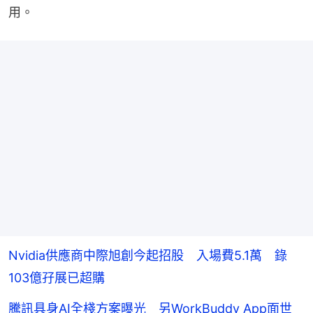
用。
Nvidia供應商中際旭創今起招股 入場費5.1萬 錄
103億孖展已超購
騰訊具身AI全棧方案曝光 另WorkBuddy App面世