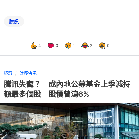
騰訊
4
0
1
2
0
經濟
財經快訊
騰訊失寵？ 成內地公募基金上季減持
額最多個股 股價曾瀉6%