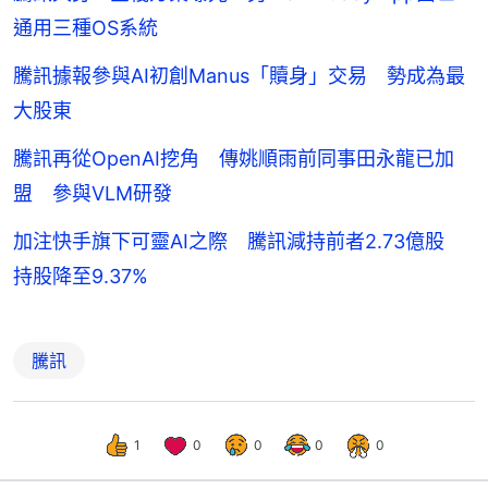
通用三種OS系統
騰訊據報參與AI初創Manus「贖身」交易 勢成為最
大股東
騰訊再從OpenAI挖角 傳姚順雨前同事田永龍已加
盟 參與VLM研發
加注快手旗下可靈AI之際 騰訊減持前者2.73億股
持股降至9.37%
騰訊
1
0
0
0
0