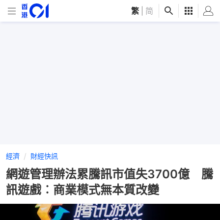
繁
|
简
經濟
財經快訊
網遊管理辦法累騰訊市值失3700億 騰
訊遊戲︰商業模式無本質改變