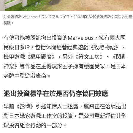
2. 牧場物語 Welcome！ワンダフルライフ，2003年PS2的牧場物語：美麗人生重
製版。
有傳可能被騰訊撤出投資的Marvelous，擁有兩大國
民級日系IP，包括休閒經營經典遊戲《牧場物語》、
機甲遊戲《機甲戰魔》，另外《符文工房》、《閃亂
神樂》等作品在主機玩家圈子擁有穩固受眾，是日本
老牌中型遊戲廠商。
退出投資標準在於是否仍存協同效應
早前《彭博》引述知情人士透露，騰訊正在洽談退出
對日本幾家遊戲工作室的投資，是公司重新評估其全
球投資組合行動的一部分。