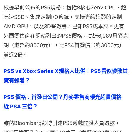
根據早前公布的PS5規格，包括8核心Zen2 CPU、超
高速SSD、集成定制I/O系統，支持光線追蹤的定制
AMD GPU，以及3D聲效等，已知PS5成本高。更有
外國零售商在網站列出的PS5價格，高達6,989丹麥克
朗（港幣約8000元），比PS4首發價（約3000元）
貴近2倍。
PS5 vs Xbox Series X規格大比併！PS5看似慘敗其
實有殺着？
PS5 價格﹑首發日公開？丹麥零售商曝光超貴價格　
近 PS4 三倍？
雖然Bloomberg彭博引述PS5遊戲開發人員透露，