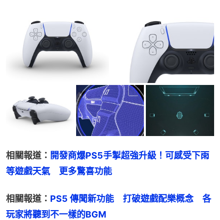
相關報道：
開發商爆PS5手掣超強升級！可感受下雨
等遊戲天氣　更多驚喜功能
相關報道：
PS5 傳聞新功能　打破遊戲配樂概念　各
玩家將聽到不一樣的BGM