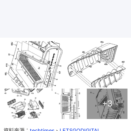
+
3
資料來源：
techtimes
、
LETSGODIGITAL