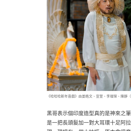
《哈哈哈新年喜戲》由姜皓文、宣萱、李璨琛、陳靜（D
黑哥表示個印度造型真的是神來之筆
是一把長頭髮加一對大耳環十足阿拉