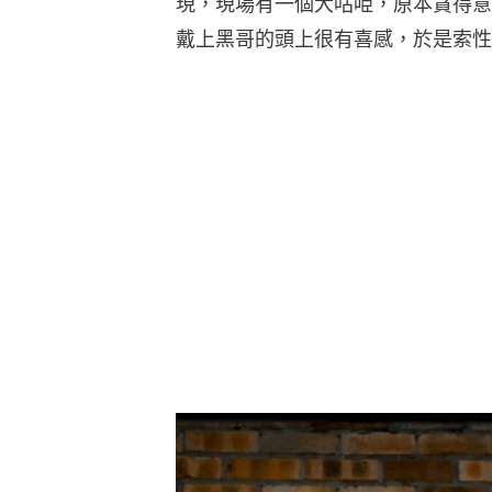
現，現場有一個大咕𠱸，原本貪得意
戴上黑哥的頭上很有喜感，於是索性