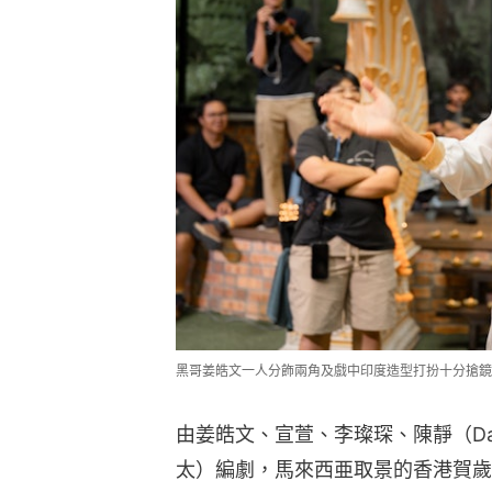
黑哥姜皓文一人分飾兩角及戲中印度造型打扮十分搶鏡
由姜皓文、宣萱、李璨琛、陳靜（Da
太）編劇，馬來西亜取景的香港賀歲