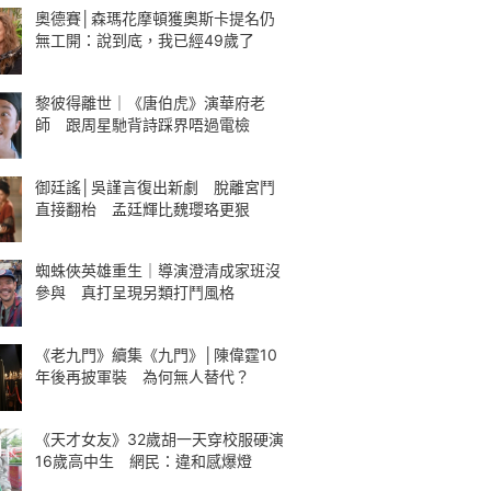
奧德賽│森瑪花摩頓獲奧斯卡提名仍
無工開：說到底，我已經49歲了
黎彼得離世｜《唐伯虎》演華府老
師 跟周星馳背詩踩界唔過電檢
御廷謠│吳謹言復出新劇 脫離宮鬥
直接翻枱 孟廷輝比魏瓔珞更狠
蜘蛛俠英雄重生｜導演澄清成家班沒
參與 真打呈現另類打鬥風格
《老九門》續集《九門》│陳偉霆10
年後再披軍裝 為何無人替代？
《天才女友》32歲胡一天穿校服硬演
16歲高中生 網民：違和感爆燈