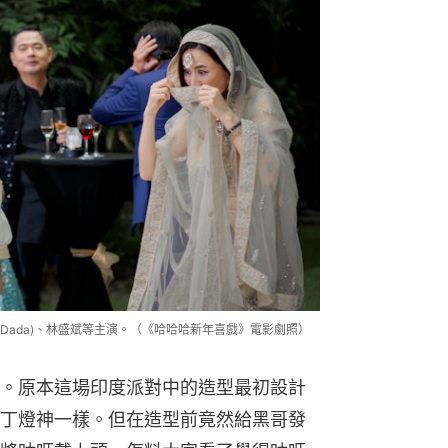
ada)、林盛斌等主演。（《哈哈哈新年喜戲》電影劇照）
。原本這場印度派對中的造型最初設計
丁燈神一樣。但在造型前竟然給黑哥發