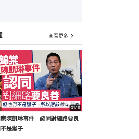
章
查看更多
01:18
回應陳凱琳事件 認同對細路要良
們不是猴子