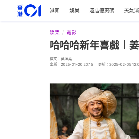
港聞
娛樂
酒店優惠碼
天氣消
娛樂
電影
哈哈哈新年喜戲︱姜
撰文：
莫匡堯
出版：
2025-01-20 20:15
更新：
2025-02-05 12: