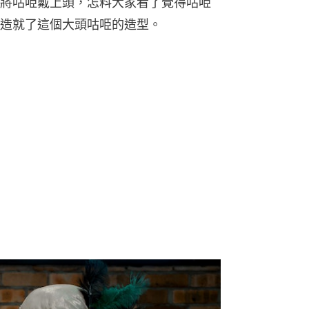
將咕𠱸戴上頭，怎料大家看了覺得咕𠱸
造就了這個大頭咕𠱸的造型。