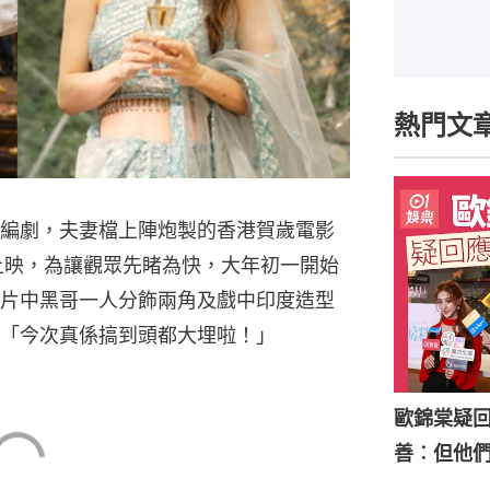
熱門文
編劇，夫妻檔上陣炮製的香港賀歲電影
上映，為讓觀眾先睹為快，大年初一開始
片中黑哥一人分飾兩角及戲中印度造型
「今次真係搞到頭都大埋啦！」
歐錦棠疑
善︰但他