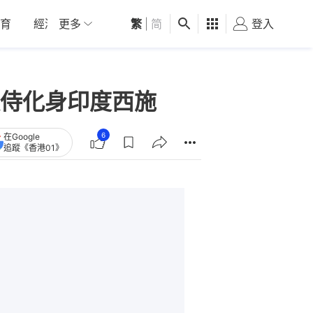
育
經濟
更多
01深圳
繁
觀點
|
简
健康
好食玩飛
登入
女
侍化身印度西施
6
在Google
追蹤《香港01》