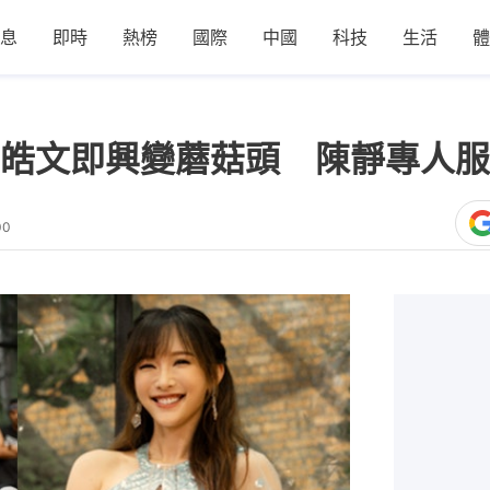
息
即時
熱榜
國際
中國
科技
生活
體
皓文即興變蘑菇頭 陳靜專人服
00