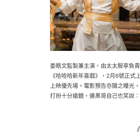
姜皓文監製兼主演，由太太殷寧負責
《哈哈哈新年喜戲》，2月6號正式
上映優先場。電影預告亦隨之曝光，
打扮十分搶鏡，連黒哥自己也笑說：