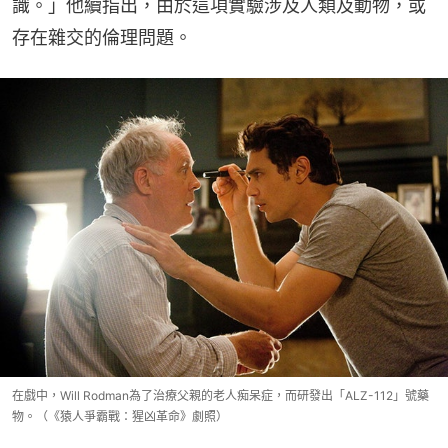
識。」他續指出，由於這項實驗涉及人類及動物，或
存在雜交的倫理問題。
在戲中，Will Rodman為了治療父親的老人痴呆症，而研發出「ALZ-112」號藥
物。（《猿人爭霸戰：猩凶革命》劇照）