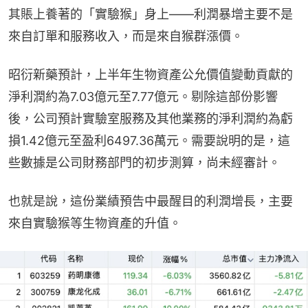
其賬上養著的「實驗猴」身上——利潤暴增主要不是
來自訂單和服務收入，而是來自猴群漲價。
昭衍新藥預計，上半年生物資產公允價值變動貢獻的
淨利潤約為7.03億元至7.77億元。剔除這部份影響
後，公司預計實驗室服務及其他業務的淨利潤約為虧
損1.42億元至盈利6497.36萬元。需要說明的是，這
些數據是公司財務部門的初步測算，尚未經審計。
也就是說，這份業績預告中最醒目的利潤增長，主要
來自實驗猴等生物資產的升值。