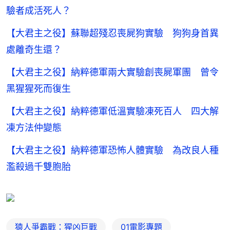
驗者成活死人？
【大君主之役】蘇聯超殘忍喪屍狗實驗 狗狗身首異
處離奇生還？
【大君主之役】納粹德軍兩大實驗創喪屍軍團 曾令
黑猩猩死而復生
【大君主之役】納粹德軍低溫實驗凍死百人 四大解
凍方法仲變態
【大君主之役】納粹德軍恐怖人體實驗 為改良人種
濫殺過千雙胞胎
猿人爭霸戰：猩凶巨戰
01電影專題