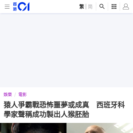
繁
|
简
娛樂
電影
猿人爭霸戰恐怖噩夢或成真 西班牙科
學家聲稱成功製出人猴胚胎