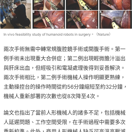
In vivo feasibility study of humanoid robots in surgery。（Nature）
兩次手術無需中轉常規腹腔鏡手術或開腹手術。第一
例手術未出現重大合併症；第二例出現輕微膽汁溢出
與肝床出血，但經吸引和電凝處理後得到妥善解決。
兩次手術相比，第二例手術機械人操作明顯更熟練，
主動操控台的操作時間從約56分鐘縮短至約32分鐘，
機械人重新部署的次數也從8次降至4次。
論文也指出了當前人形機械人的諸多不足，包括機械
人延遲問題、工作空間受限，在手術過程中需要多次
重新校準。此外，商用人形機械人缺乏可高溫高壓滅