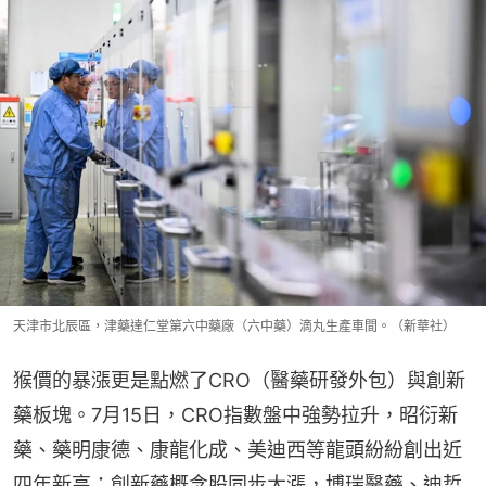
天津市北辰區，津藥達仁堂第六中藥廠（六中藥）滴丸生產車間。（新華社）
猴價的暴漲更是點燃了CRO（醫藥研發外包）與創新
藥板塊。7月15日，CRO指數盤中強勢拉升，昭衍新
藥、藥明康德、康龍化成、美迪西等龍頭紛紛創出近
四年新高；創新藥概念股同步大漲，博瑞醫藥、迪哲