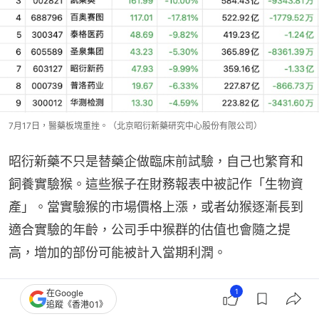
7月17日，醫藥板塊重挫。（北京昭衍新藥研究中心股份有限公司）
昭衍新藥不只是替藥企做臨床前試驗，自己也繁育和
飼養實驗猴。這些猴子在財務報表中被記作「生物資
產」。當實驗猴的市場價格上漲，或者幼猴逐漸長到
適合實驗的年齡，公司手中猴群的估值也會隨之提
高，增加的部份可能被計入當期利潤。
這很像一個人花300萬元買了一套房，幾年後，同小
1
在Google
追蹤《香港01》
區的房子漲到了500萬元。房子確實更值錢了，個人