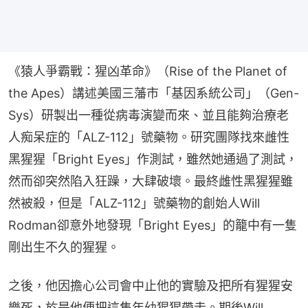
《猿人爭霸戰：猩凶革命》（Rise of the Planet of 
the Apes）講述美國三藩市「基因系統公司」（Gen-
Sys）研製出一種從病毒演變而來、並且能夠治療老
人痴呆症的「ALZ-112」號藥物。研究團隊找來雌性
黑猩猩「Bright Eyes」作測試，雖然她通過了測試，
然而卻突然陷入狂躁，大肆破壞。最終雌性黑猩猩雖
然被殺，但是「ALZ-112」號藥物的創始人Will 
Rodman卻意外地發現「Bright Eyes」的籠中有一隻
剛出生不久的猩猩。
之後，他因擔心公司會中止他的實驗及把所有猩猩安
樂死，於是他便把這隻年幼猩猩帶走。期後Will 