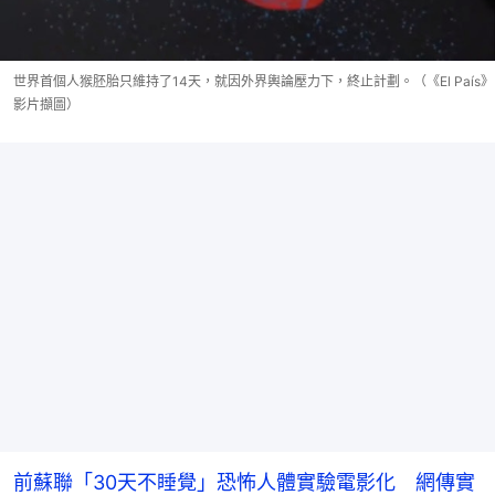
世界首個人猴胚胎只維持了14天，就因外界輿論壓力下，終止計劃。（《El País》
影片擷圖）
前蘇聯「30天不睡覺」恐怖人體實驗電影化 網傳實