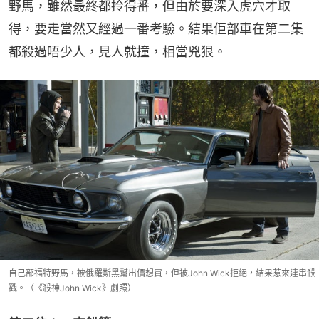
野馬，雖然最終都拎得番，但由於要深入虎穴才取
得，要走當然又經過一番考驗。結果佢部車在第二集
都殺過唔少人，見人就撞，相當兇狠。
自己部福特野馬，被俄羅斯黑幫出價想買，但被John Wick拒絕，結果惹來連串殺
戳。（《殺神John Wick》劇照）