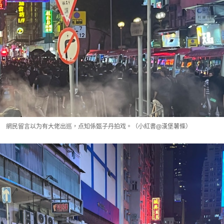
網民留言以为有大佬出巡，点知係甄子丹拍戏。（小紅書@漢堡薯條）