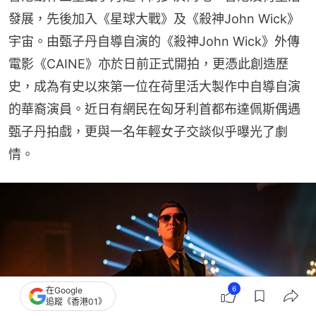
發展，先後加入《星球大戰》及《殺神John Wick》
宇宙。由甄子丹自導自演的《殺神John Wick》外傳
電影《CAINE》亦於日前正式開拍，更憑此創造歷
史，成為有史以來第一位在荷里活大製作中自導自演
的華裔演員。近日有網民在匈牙利首都布達佩斯偶遇
甄子丹拍戲，更與一名年輕女子交談似乎曝光了劇
情。
6
在Google
追蹤《香港01》