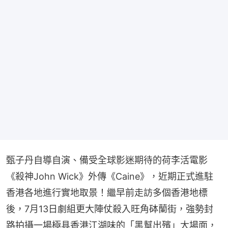
甄子丹自導自演、備受全球影迷期待的荷李活電影
《殺神John Wick》外傳《Caine》，近期正式進駐
香港各地進行實地取景！繼早前走訪多個香港地標
後，7月13日劇組更大陣仗殺入旺角砵蘭街，強勢封
路拍攝一場極具香港江湖味的「黑幫出殯」大場面，