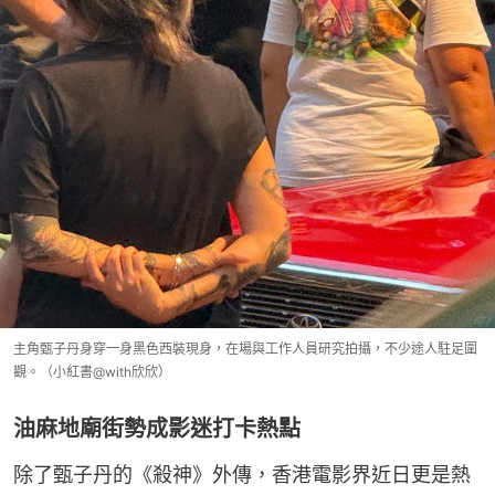
主角甄子丹身穿一身黑色西裝現身，在場與工作人員研究拍攝，不少途人駐足圍
觀。（小紅書@with欣欣）
油麻地廟街勢成影迷打卡熱點
除了甄子丹的《殺神》外傳，香港電影界近日更是熱