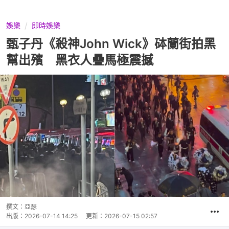
娛樂
即時娛樂
甄子丹《殺神John Wick》砵蘭街拍黑
幫出殯 黑衣人疊馬極震撼
撰文：
亞瑟
出版：
2026-07-14 14:25
更新：
2026-07-15 02:57