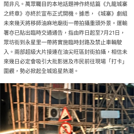
鬧非凡。萬眾矚目的本地話題神作終結篇《九龍城寨
之終章》亦終於宣布正式開機。據悉，《城寨》劇組
未來幾天將移師油麻地廟街一帶拍攝重頭外景。運輸
署亦已貼出臨時交通通告，指由昨日起至7月21日，
眾坊街到永星里一帶將實施臨時封路及禁止車輛駛
入。兩部超級大片接連在油尖旺區封街拍攝，相信未
來幾日必定會吸引大批影迷及市民前往現場「打卡」
圍觀，勢必掀起全城追星熱潮。