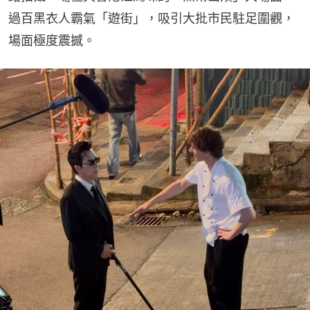
過百黑衣人霸氣「遊街」，吸引大批市民駐足圍觀，
場面極度震撼。