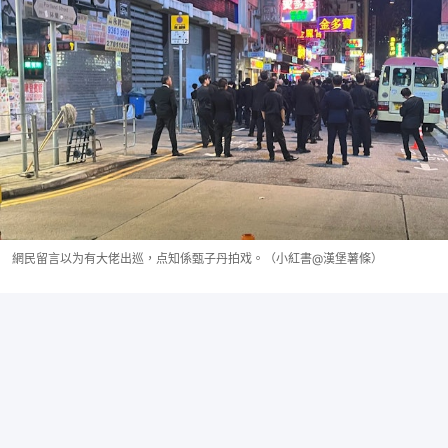
網民留言以为有大佬出巡，点知係甄子丹拍戏。（小紅書@漢堡薯條）