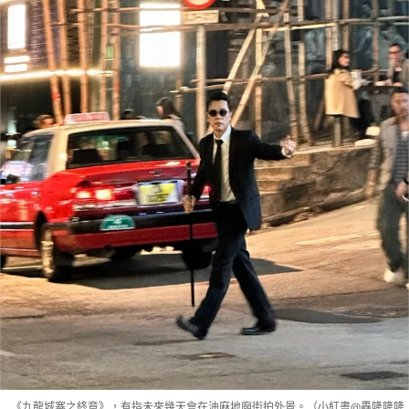
《九龍城寨之終章》，有指未來幾天會在油麻地廟街拍外景。（小紅書@轟隆隆隆