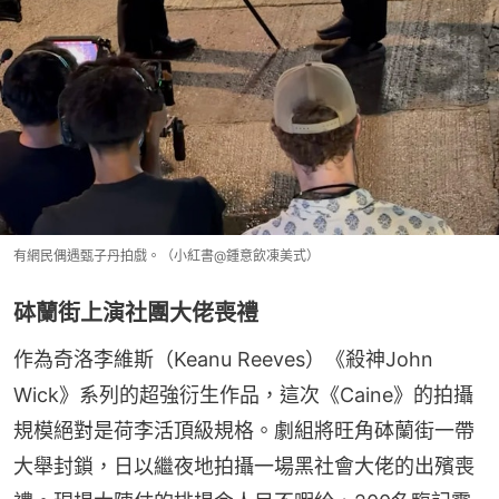
有網民偶遇甄子丹拍戲。（小紅書@鍾意飲凍美式）
砵蘭街上演社團大佬喪禮
作為奇洛李維斯（Keanu Reeves）《殺神John 
Wick》系列的超強衍生作品，這次《Caine》的拍攝
規模絕對是荷李活頂級規格。劇組將旺角砵蘭街一帶
大舉封鎖，日以繼夜地拍攝一場黑社會大佬的出殯喪