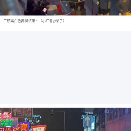
三頭黑白色舞獅領頭。（小紅書@梁子）