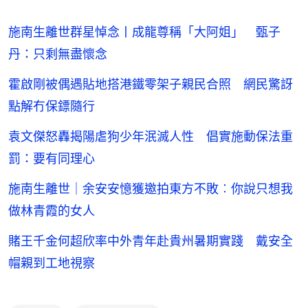
施南生離世群星悼念丨成龍尊稱「大阿姐」 甄子
丹：只剩無盡懷念
霍啟剛被偶遇貼地搭港鐵零架子親民合照 網民驚訝
點解冇保鏢隨行
袁文傑怒轟揭陽虐狗少年泯滅人性 倡實施動保法重
罰：要有同理心
施南生離世｜余安安憶獲邀拍東方不敗︰你說只想我
做林青霞的女人
賭王千金何超欣率中外青年赴貴州暑期實踐 戴安全
帽親到工地視察