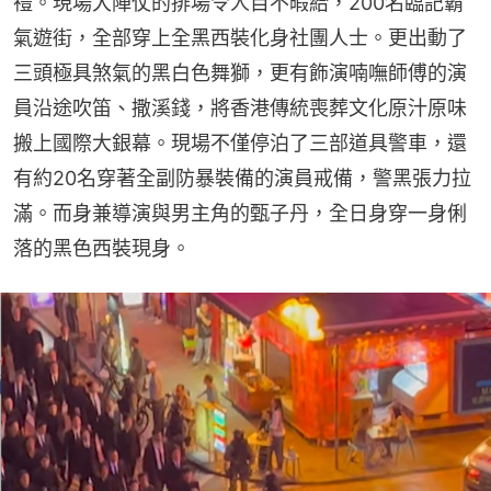
禮。現場大陣仗的排場令人目不暇給，200名臨記霸
氣遊街，全部穿上全黑西裝化身社團人士。更出動了
三頭極具煞氣的黑白色舞獅，更有飾演喃嘸師傅的演
員沿途吹笛、撒溪錢，將香港傳統喪葬文化原汁原味
搬上國際大銀幕。現場不僅停泊了三部道具警車，還
有約20名穿著全副防暴裝備的演員戒備，警黑張力拉
滿。而身兼導演與男主角的甄子丹，全日身穿一身俐
落的黑色西裝現身。