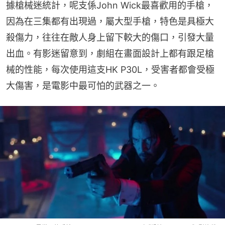
據槍械迷統計，呢支係John Wick最喜歡用的手槍，
因為在三集都有出現過，屬大型手槍，特色是具極大
殺傷力，往往在敵人身上留下較大的傷口，引發大量
出血。有影迷留意到，劇組在畫面設計上都有跟足槍
械的性能，每次使用這支HK P30L，受害者都會受極
大傷害，是電影中最可怕的武器之一。