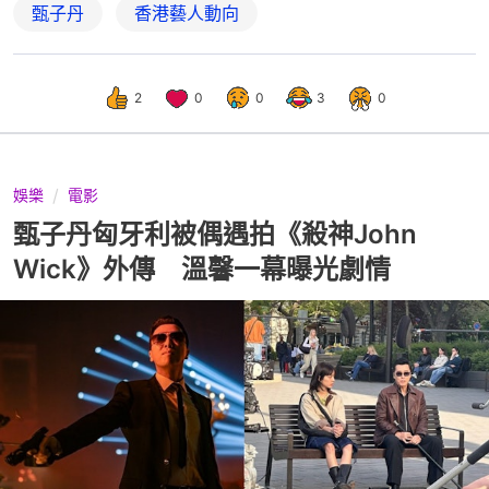
甄子丹
香港藝人動向
2
0
0
3
0
娛樂
電影
甄子丹匈牙利被偶遇拍《殺神John
Wick》外傳 溫馨一幕曝光劇情