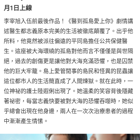
月1日上線
李宰旭入伍前最後作品！《醫到孤島愛上你》劇情講
述醫生都志義原本完美的生活被徹底顛覆了。出乎他
所料，他竟然被派往偏遠的平同島擔任公共保健醫
生。這座被大海環繞的孤島對他而言不僅僅是與世隔
絕，過去的創傷更是讓他對大海充滿恐懼，也是囚禁
他的巨大牢籠。島上愛管閒事的島民和怪異的昆蟲讓
這位都市人的生活簡直成了人間煉獄。就在此時，一
位神祕的護士陸遐俐出現了。她溫柔的笑容背後隱藏
著祕密，每當志義快要被對大海的恐懼吞噬時，她似
乎總會出現在他身邊，兩人在一次次治療患者的過程
中漸漸產生情愫。