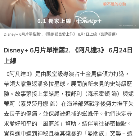
Disney+ 6月片單推薦1. 《醫到孤島愛上你》 6月1日上線（品牌提供）
Disney+ 6月片單推薦2. 《阿凡達3》 6月24日
上線
《阿凡達3》是由殿堂級導演占士金馬倫傾力打造，
帶領大家重返潘多拉星球，展開前所未見的史詩級歷
險。故事緊接上集結尾，積舒利（森禾霍頓 飾）與妮
蒂莉（素兒莎丹娜 飾）在海洋部落戰爭後努力撫平失
去長子的傷痛，並保護被追捕的蜘蛛仔。他們決定尋
求愛好和平的「風商族」幫助，結伴前往袐密據點。
豈料途中遭到神秘且極其殘暴的「曼關族」突襲 – 這