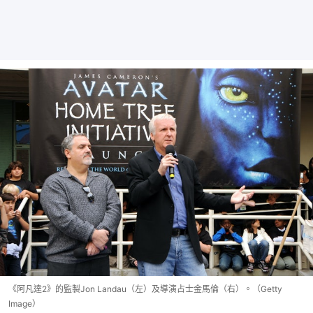
《阿凡達2》的監製Jon Landau（左）及導演占士金馬倫（右）。（Getty
Image）