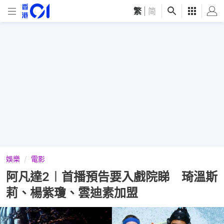
繁
|
简
娛樂
電影
阿凡達2︱首播預告要入戲院睇 琦溫斯
莉、楊紫瓊、雲迪素加盟