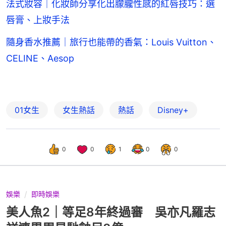
法式妝容｜化妝師分享化出朦朧性感的紅唇技巧：選
唇膏、上妝手法
隨身香水推薦｜旅行也能帶的香氣：Louis Vuitton、
CELINE、Aesop
01女生
女生熱話
熱話
Disney+
0
0
1
0
0
娛樂
即時娛樂
美人魚2｜等足8年終過審 吳亦凡羅志