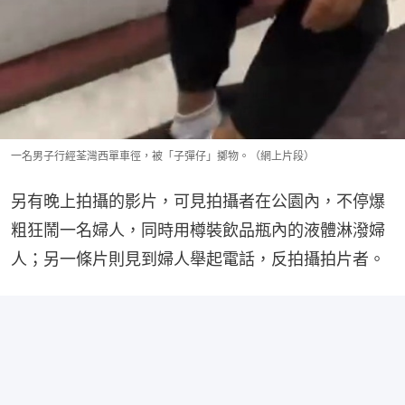
一名男子行經荃灣西單車徑，被「子彈仔」擲物。（網上片段）
另有晚上拍攝的影片，可見拍攝者在公園內，不停爆
粗狂鬧一名婦人，同時用樽裝飲品瓶內的液體淋潑婦
人；另一條片則見到婦人舉起電話，反拍攝拍片者。