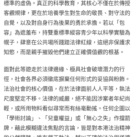
標準的虛偽。真正的科學教育，其核心不僅在於傳授
客觀規律，更在於培養學生對生命的敬畏、對守法的
自覺，以及對自身行為後果的勇於承擔。若以「包
容」為遮羞布，持雙重標準縱容青少年以科學實驗為
幌子，肆意在公共場所踐踏法律紅線，這絕非保護求
知慾，而是親手摧毀他們建立正確價值觀的根基。
面對此等遊走於法律邊緣、極具社會破壞潛力的行
徑，社會各界必須徹底摒棄任何形式的妥協與粉飾。
法治社會的核心價值，在於法律面前人人平等，執法
尺度堅定不移。法律的威嚴，絕不能因涉案者年紀尚
輕，或所用物料看似尋常而有絲毫動搖。任何企圖以
「學術討論」、「兒童權益」或「無心之失」作擋箭
牌，藉此模糊違法焦點的言論，皆是對本港法治精神