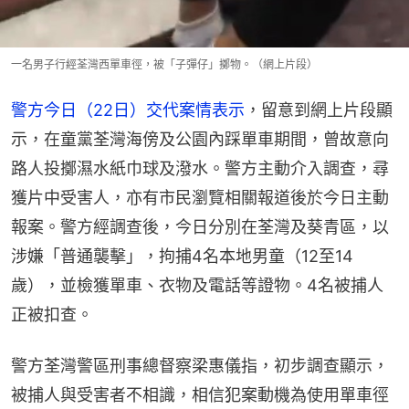
一名男子行經荃灣西單車徑，被「子彈仔」擲物。（網上片段）
警方今日（22日）交代案情表示
，留意到網上片段顯
示，在童黨荃灣海傍及公園內踩單車期間，曾故意向
路人投擲濕水紙巾球及潑水。警方主動介入調查，尋
獲片中受害人，亦有市民瀏覽相關報道後於今日主動
報案。警方經調查後，今日分別在荃灣及葵青區，以
涉嫌「普通襲擊」，拘捕4名本地男童（12至14
歲），並檢獲單車、衣物及電話等證物。4名被捕人
正被扣查。
警方荃灣警區刑事總督察梁惠儀指，初步調查顯示，
被捕人與受害者不相識，相信犯案動機為使用單車徑