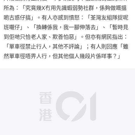
所為：「究竟幾X冇用先識蝦弱勢社群，係夠做嘅搵
啲古惑仔搞」。有人亦感到憤怒：「荃灣友組隊捉呢
班𡃁仔」、「換轉係我，我一腳伸落去」、「暫時見
到佢哋只恰老人家、欺善怕惡」。但亦有網民指出：
「單車徑禁止行人，其他不評論」；有人則回應「雖
然單車徑唔畀人行，但其他個人幾段片係咩事？」