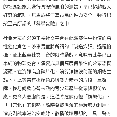
的社區設施旁進行具爆炸風險的測試，早已超越個人
好奇的範疇，無異於將無辜市民的性命安全，強行綁
架至其所謂的「科學實驗」之中。
社會大眾亦必須正視社交平台在此類案件中扮演的惡
性催化角色。涉事男童將所謂的「製造炸彈」過程拍
攝，並上載至社交平台的限時動態，意味着此舉已由
單純的物理威脅，演變成具備高度傳染性的公眾恐慌
源頭。在資訊高度碎片化、演算法推波助瀾的網絡生
態下，此等帶有極端色彩與暴力暗示的片段一旦發
酵，極易誘發心智未熟的青少年產生從眾與模仿效
應。更令人憂慮的是，這種將危險行徑「娛樂化」、
「日常化」的趨勢，隨時會被潛藏的極端勢力利用，
淪為測試本港治安底線、散播破壞思想的工具。警方