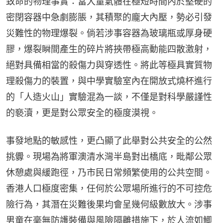
致命的物理事實：當大量氣體在極短時間內於堅硬的
密閉容器中急劇膨脹，其積聚的龐大內壓，勢必引發
災難性的物理爆裂。倘若涉事容器為玻璃瓶或厚身硬
膠，爆裂瞬間產生的碎片將挾帶極高動能四散激射，
絕對具備相當的殺傷力與穿透性。將此等極具實質物
理殺傷力的裝置，與中學實驗室內在開放式燒杯進行
的「人造火山」實驗混為一談，不僅是對科學嚴謹性
的褻瀆，更是對公眾安全的極度漠視。
事發地點的敏感性，更凸顯了此舉對公共安全的公然
挑釁。現場為將軍澳清水灣半島對出橋底，毗鄰公眾
休憩處與緩跑徑，乃市民日常頻繁使用的公共空間。
香港人口極度密集，任何於公眾場所進行的不可控危
險行為，其潛在災難後果均會呈幾何級數放大。涉事
男童在毫無防護裝備與風險隔離措施下，於人流如鯽