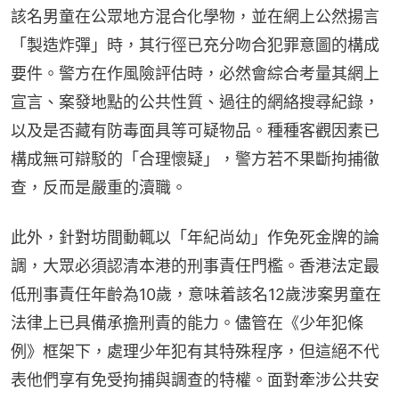
該名男童在公眾地方混合化學物，並在網上公然揚言
「製造炸彈」時，其行徑已充分吻合犯罪意圖的構成
要件。警方在作風險評估時，必然會綜合考量其網上
宣言、案發地點的公共性質、過往的網絡搜尋紀錄，
以及是否藏有防毒面具等可疑物品。種種客觀因素已
構成無可辯駁的「合理懷疑」，警方若不果斷拘捕徹
查，反而是嚴重的瀆職。
此外，針對坊間動輒以「年紀尚幼」作免死金牌的論
調，大眾必須認清本港的刑事責任門檻。香港法定最
低刑事責任年齡為10歲，意味着該名12歲涉案男童在
法律上已具備承擔刑責的能力。儘管在《少年犯條
例》框架下，處理少年犯有其特殊程序，但這絕不代
表他們享有免受拘捕與調查的特權。面對牽涉公共安