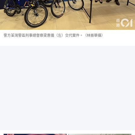
警方荃灣警區刑事總督察梁惠儀（左）交代案件。（林振華攝）