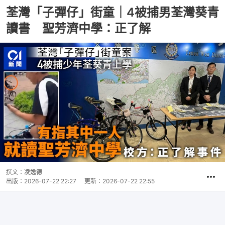
荃灣「子彈仔」街童｜4被捕男荃灣葵青
讀書 聖芳濟中學：正了解
撰文：
凌逸德
出版：
2026-07-22 22:27
更新：
2026-07-22 22:55