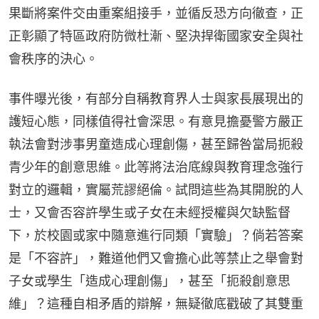
果斷將案件交由重案組接手，並循反恐方向徹查，正
正彰顯了特區政府防微杜漸、堅決捍衛國家安全與社
會秩序的決心。
事件曝光後，有部分自稱教育界人士與家長展現出的
護短心態，同樣值得社會深思。有意見擔憂警方嚴正
執法會對涉事男童造成心理創傷，甚至歸咎當局扼殺
青少年的創意思維。此等將法治底線與教育理念強行
對立的邏輯，實屬荒謬絕倫。試問這些為其開脫的人
士，又會否容許學生或子女在未經授權與欠缺監督
下，於校園或家中隨意進行同類「實驗」？倘若答案
是「不容許」，難道他們又會擔心此等禁止之舉會對
子女或學生「造成心理創傷」，甚至「扼殺創意思
維」？這種自相矛盾的辯解，無疑徹底戳破了其雙重