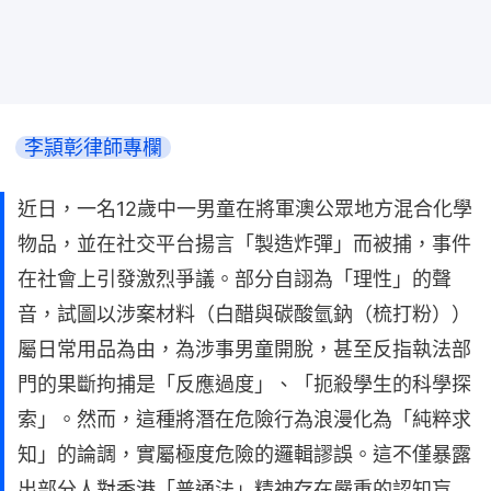
李頴彰律師專欄
近日，一名12歲中一男童在將軍澳公眾地方混合化學
物品，並在社交平台揚言「製造炸彈」而被捕，事件
在社會上引發激烈爭議。部分自詡為「理性」的聲
音，試圖以涉案材料（白醋與碳酸氫鈉（梳打粉））
屬日常用品為由，為涉事男童開脫，甚至反指執法部
門的果斷拘捕是「反應過度」、「扼殺學生的科學探
索」。然而，這種將潛在危險行為浪漫化為「純粹求
知」的論調，實屬極度危險的邏輯謬誤。這不僅暴露
出部分人對香港「普通法」精神存在嚴重的認知盲