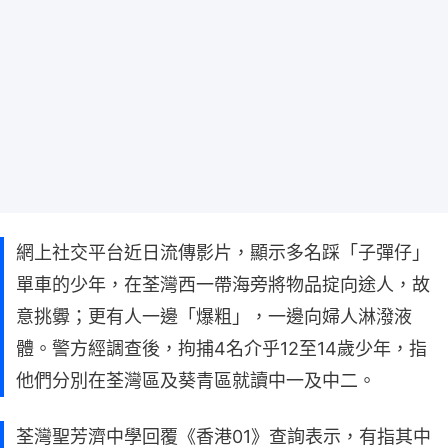
網上社交平台近日流傳影片，顯示多名踩「子彈仔」
單車的少年，在荃灣西一帶海旁將物品掟向途人，故
意挑釁；更有人一邊「爆粗」，一邊向婦人淋潑液
體。警方經調查後，拘捕4名介乎12至14歲少年，指
他們分別在荃灣區及葵青區就讀中一及中二。
荃灣聖芳濟中學回覆《香港01》查詢表示，有指其中