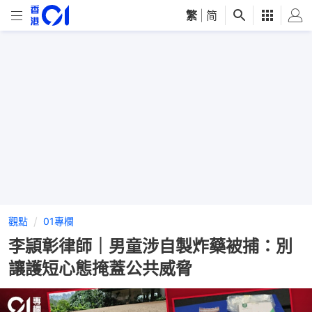
繁
|
简
觀點
01專欄
李頴彰律師｜男童涉自製炸藥被捕：別
讓護短心態掩蓋公共威脅