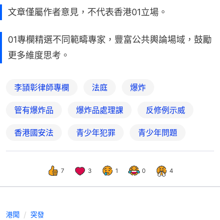
文章僅屬作者意見，不代表香港01立場。
01專欄精選不同範疇專家，豐富公共輿論場域，鼓勵
更多維度思考。
李頴彰律師專欄
法庭
爆炸
管有爆炸品
爆炸品處理課
反修例示威
香港國安法
青少年犯罪
青少年問題
7
3
1
0
4
港聞
突發