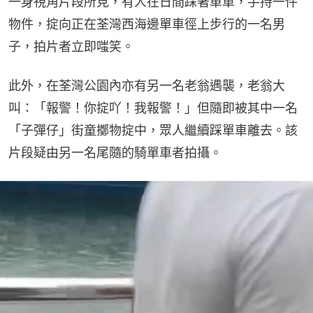
一身視角片段所見，有人在日間踩著單車，手持一件
物件，掟向正在荃灣西海邊單車徑上步行的一名男
子，拍片者立即嗤笑。
此外，在荃灣公園內亦有另一名老翁遇襲，老翁大
叫：「報警！你掟吖！我報警！」但隨即被其中一名
「子彈仔」街童擲物掟中，眾人繼續踩單車離去。該
片段疑由另一名尾隨的騎單車者拍攝。