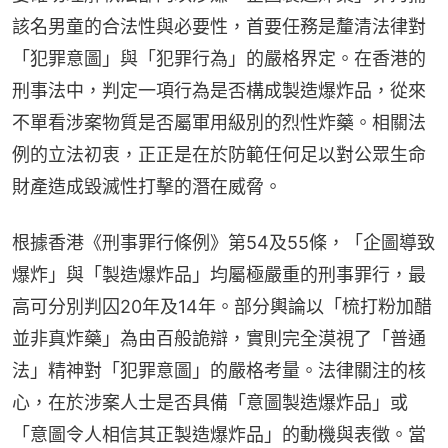
該名男童的合法性與必要性，首要任務是釐清法律對
「犯罪意圖」與「犯罪行為」的嚴格界定。在香港的
刑事法中，判定一項行為是否構成製造爆炸品，從來
不單看涉案物質是否屬軍用級別的烈性炸藥。相關法
例的立法初衷，正正是在於防範任何足以對公眾生命
財產造成毀滅性打擊的潛在威脅。
根據香港《刑事罪行條例》第54及55條，「企圖導致
爆炸」與「製造爆炸品」均屬極嚴重的刑事罪行，最
高可分別判囚20年及14年。部分輿論以「梳打粉加醋
並非真炸藥」為由百般詭辯，實則完全漠視了「普通
法」精神對「犯罪意圖」的嚴格考量。法律關注的核
心，在於涉案人士是否具備「意圖製造爆炸品」或
「意圖令人相信其正製造爆炸品」的動機與表徵。當