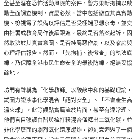
全甚至潛在恐怖活動風險的案件，警方果斷拘捕以啟
動全面調查機制，實屬必然。當中包括徹查其真實動
機、檢視電子設備以評估是否受極端思想荼毒，並交
由社署或教育局作後續跟進。最終是否落案起訴，固
然取決於其真實意圖、是否純屬惡作劇，以及家庭與
心理評估報告。然而，「先拘捕、後徹查」的執法底
線，乃保障全港市民生命安全的最後防線，絕無妥協
餘地。
坊間有聲稱為「化學教師」以酸鹼中和的基礎理論，
試圖力證涉事化學混合「絕對安全」、「不會產生高
溫火球」，此等觀點實屬流於片面，甚至有違常理。
他們盲目強調白醋與梳打粉混合僅釋出二氧化碳，並
非化學層面的劇烈氧化還原爆炸，卻刻意迴避了一個