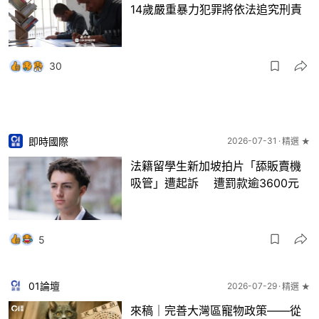
14歲嚴重暴力犯罪將依法追究刑責
30
即時國際
2026-07-31
精選 ★
法籍留學生新加坡拍片「舔販賣機
吸管」遭起訴 遭罰款逾3600元
5
01論壇
2026-07-29
精選 ★
來稿｜完善大灣區寵物政策——從