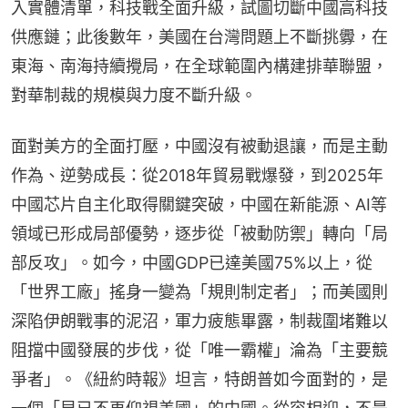
入實體清單，科技戰全面升級，試圖切斷中國高科技
供應鏈；此後數年，美國在台灣問題上不斷挑釁，在
東海、南海持續攪局，在全球範圍內構建排華聯盟，
對華制裁的規模與力度不斷升級。
面對美方的全面打壓，中國沒有被動退讓，而是主動
作為、逆勢成長：從2018年貿易戰爆發，到2025年
中國芯片自主化取得關鍵突破，中國在新能源、AI等
領域已形成局部優勢，逐步從「被動防禦」轉向「局
部反攻」。如今，中國GDP已達美國75%以上，從
「世界工廠」搖身一變為「規則制定者」；而美國則
深陷伊朗戰事的泥沼，軍力疲態畢露，制裁圍堵難以
阻擋中國發展的步伐，從「唯一霸權」淪為「主要競
爭者」。《紐約時報》坦言，特朗普如今面對的，是