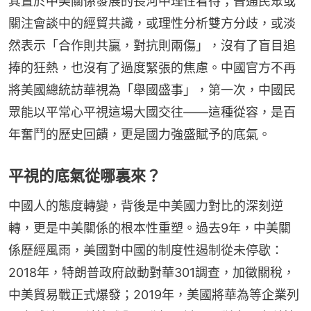
其置於中美關係發展的長河中理性看待；普通民眾或
關注會談中的經貿共識，或理性分析雙方分歧，或淡
然表示「合作則共贏，對抗則兩傷」，沒有了盲目追
捧的狂熱，也沒有了過度緊張的焦慮。中國官方不再
將美國總統訪華視為「舉國盛事」，第一次，中國民
眾能以平常心平視這場大國交往——這種從容，是百
年奮鬥的歷史回饋，更是國力強盛賦予的底氣。
平視的底氣從哪裏來？
中國人的態度轉變，背後是中美國力對比的深刻逆
轉，更是中美關係的根本性重塑。過去9年，中美關
係歷經風雨，美國對中國的制度性遏制從未停歇：
2018年，特朗普政府啟動對華301調查，加徵關稅，
中美貿易戰正式爆發；2019年，美國將華為等企業列