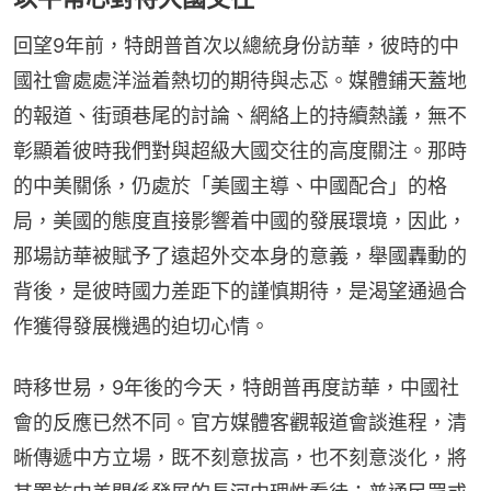
回望9年前，特朗普首次以總統身份訪華，彼時的中
國社會處處洋溢着熱切的期待與忐忑。媒體鋪天蓋地
的報道、街頭巷尾的討論、網絡上的持續熱議，無不
彰顯着彼時我們對與超級大國交往的高度關注。那時
的中美關係，仍處於「美國主導、中國配合」的格
局，美國的態度直接影響着中國的發展環境，因此，
那場訪華被賦予了遠超外交本身的意義，舉國轟動的
背後，是彼時國力差距下的謹慎期待，是渴望通過合
作獲得發展機遇的迫切心情。
時移世易，9年後的今天，特朗普再度訪華，中國社
會的反應已然不同。官方媒體客觀報道會談進程，清
晰傳遞中方立場，既不刻意拔高，也不刻意淡化，將