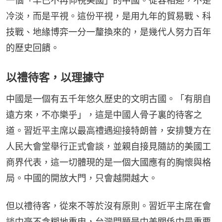
一個「早已不再仰視美國」的中國。從容相迎，不是
冷淡，而是平視。這份平視，是用九年的貿易戰、科
技戰、地緣博弈一分一釐換來的，是幾代人努力百年
的歷史回饋。
以禮待客，以理據守
中國是一個有五千年悠久歷史的文明古國。「有朋自
遠方來，不亦樂乎」，這是中國人骨子裏的待客之
道。習近平主席以最高禮遇迎接特朗普，安排雙方在
人民大會堂舉行正式會談，並親自接見隨訪的美國工
商界代表，這一切體現的是一個大國應有的胸懷與格
局。中國的開放大門，只會越開越大。
但以禮待客，從來不等於沒有原則。習近平主席在會
談中毫不含糊地重申，台灣問題是中美關係中最重要