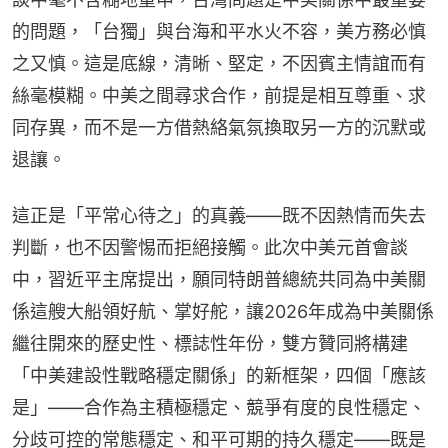
的問題，「台獨」與台海和平水火不容，美方務必慎
之又慎。這是底線，清晰、堅定，不因賓主情誼而有
絲毫模糊。中美之間尋求合作，前提是相互尊重、求
同存異，而不是一方借熱絡氣氛換取另一方的沉默或
退讓。
這正是「平常心待之」的真義——既不因熱情而失去
判斷，也不因警惕而拒絕接觸。此次中美元首會談
中，習近平主席提出，願同特朗普總統共同為中美關
係這艘大船領好航、掌好舵，讓2026年成為中美關係
繼往開來的歷史性、標誌性年份，雙方贊同將構建
「中美建設性戰略穩定關係」的新框架，四個「應該
是」——合作為主積極穩定、競爭有度的良性穩定、
分歧可控的常態穩定、和平可期的持久穩定——既是