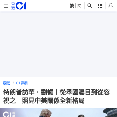
繁
|
简
觀點
01專欄
特朗普訪華．劉暢｜從舉國矚目到從容
視之 照見中美關係全新格局