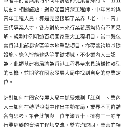
筆者早前曾與業內不同年齡層的從業者探討《十五五
規劃》相關議題，對象涵蓋資深工程師、中年骨幹與
青年工程人員，算是完整接觸了業界「老、中、青」
三代專業人才，各方對於未來行業發展均持有不同見
解。規劃中列明逾百項國家重大工程項目，當中既包
含香港北部都會區等本地重點項目，亦覆蓋跨境基礎
設施、綠色智能建造等關鍵領域，不少業內人士認
為，此類基建布局將為香港工程界帶來具結構性轉型
的契機，並期望在國家發展大局中找到自身的專業定
位。
針對如何在國家發展大局中抓緊規劃「紅利」、業內
人士如何在轉型浪潮中作出主動布局，業界不同群體
各有思考。筆者此前與一位年逾五十、擁有三十餘年
行業經驗的資深工程師交流，雙方均認同，豐富的項