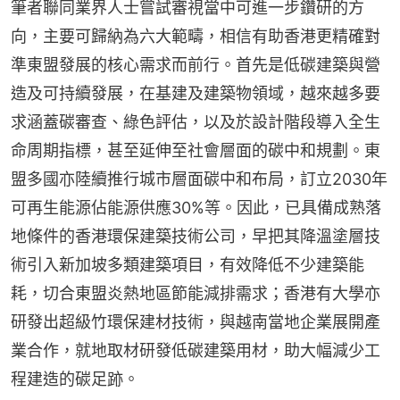
筆者聯同業界人士嘗試審視當中可進一步鑽研的方
向，主要可歸納為六大範疇，相信有助香港更精確對
準東盟發展的核心需求而前行。首先是低碳建築與營
造及可持續發展，在基建及建築物領域，越來越多要
求涵蓋碳審查、綠色評估，以及於設計階段導入全生
命周期指標，甚至延伸至社會層面的碳中和規劃。東
盟多國亦陸續推行城市層面碳中和布局，訂立2030年
可再生能源佔能源供應30%等。因此，已具備成熟落
地條件的香港環保建築技術公司，早把其降溫塗層技
術引入新加坡多類建築項目，有效降低不少建築能
耗，切合東盟炎熱地區節能減排需求；香港有大學亦
研發出超級竹環保建材技術，與越南當地企業展開產
業合作，就地取材研發低碳建築用材，助大幅減少工
程建造的碳足跡。