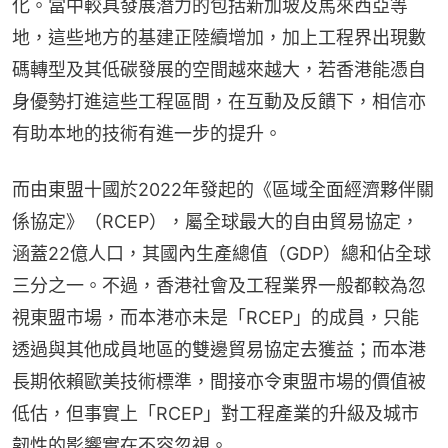
化。當中較具發展潛力的包括新加坡及馬來西亞等
地，這些地方的基建正陸續增加，加上工程界出現數
碼轉型及其低碳發展的空間越來越大，若香港能憑自
身優勢打進這些工程區間，在互動及反饋下，相信亦
有助本地的技術有進一步的提升。
而由東盟十國於2022年發起的《區域全面經濟夥伴關
係協定》（RCEP），屬全球最大的自由貿易協定，
涵蓋22億人口，其國內生產總值（GDP）總和佔全球
三分之一。不過，香港社會及工程業界一般都較為忽
視東盟市場，而本港亦未是「RCEP」的成員，只能
透過與其他成員地區的雙邊貿易協定去獲益；而本港
長期依賴歐美技術標準，間接亦令東盟市場的價值被
低估，但事實上「RCEP」對工程產業的升級及城市
韌性的影響實在不容忽視。