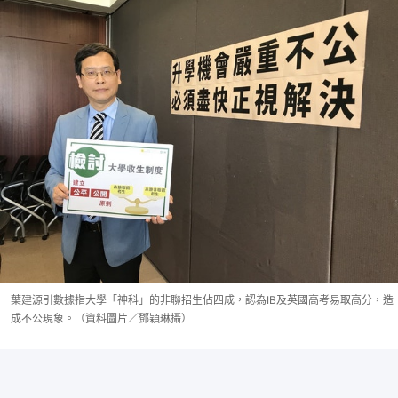
葉建源引數據指大學「神科」的非聯招生佔四成，認為IB及英國高考易取高分，造
成不公現象。（資料圖片／鄧穎琳攝）