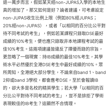
退一萬步而言，假如某天經non-JUPAS入學的本地生
真的增加了，那又如何是好？論者建議，可考慮設定
non-JUPAS收生比例上限（例如80%經JUPAS；
20%經non-JUPAS），或者「以相同的百分比公平對
待不同考試的考生」，例如若某課程只錄取DSE最好
成績的10%考生，便也應只錄取非本地課程考試的最
佳10%考生。這兩項建議皆違反了擇優而錄的宗旨，
更忽略了一個現實︰持IB成績的最佳10%考生，其學
術水平必然優於全港DSE考生中最好成績的10%。眾
所周知，全港絕大部分學生，不論來自band 1、band 
2抑或band 3學校，都會應考DSE，至於會報讀IB
的，卻大多是名校的精英學生；若大學「以相同的百
分比公平對待不同考試的考生」，豈不是排拒了學術
表現較佳的IB考生？這顯然不合情理。