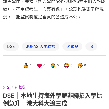
訊更公開、完備（例如公開non-JUPAS考生的入學成
績），不單讓考生「心裏有數」，公眾也能更了解現
況，一起監察制度是否真的會造成不公。
DSE
JUPAS 大學聯招
01觀點
IB
2
0
0
0
0
熱話
研數所
DSE｜本地生持海外學歷非聯招入學比
例急升 港大科大逾三成