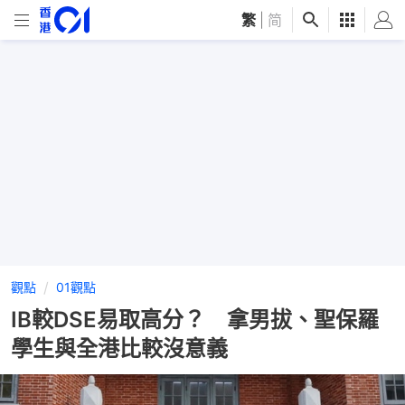
繁
|
简
觀點
01觀點
IB較DSE易取高分？ 拿男拔、聖保羅
學生與全港比較沒意義