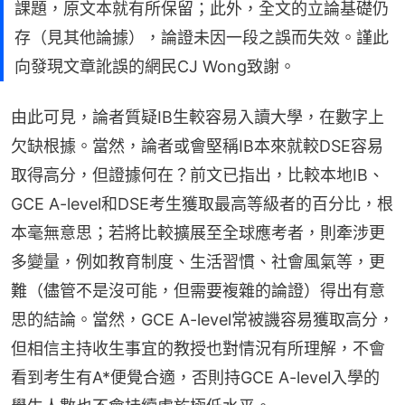
課題，原文本就有所保留；此外，全文的立論基礎仍
存（見其他論據），論證未因一段之誤而失效。謹此
向發現文章訛誤的網民CJ Wong致謝。
由此可見，論者質疑IB生較容易入讀大學，在數字上
欠缺根據。當然，論者或會堅稱IB本來就較DSE容易
取得高分，但證據何在？前文已指出，比較本地IB、
GCE A-level和DSE考生獲取最高等級者的百分比，根
本毫無意思；若將比較擴展至全球應考者，則牽涉更
多變量，例如教育制度、生活習慣、社會風氣等，更
難（儘管不是沒可能，但需要複雜的論證）得出有意
思的結論。當然，GCE A-level常被譏容易獲取高分，
但相信主持收生事宜的教授也對情況有所理解，不會
看到考生有A*便覺合適，否則持GCE A-level入學的