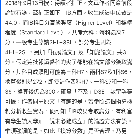
2018年9月13日按︰得讀者指正，文章作者同意前段
論述有誤，茲補正如下︰IB方面，收生成績中位數是
44.0，而IB科目分高級程度（Higher Level）和標準
程度（Standard Level），共考六科，每科最高7
分，一般考生修讀3HL+3SL，部分考生則為
4HL+2SL，另加「拓展論文」及「知識論文」共3
分。假定這批報讀醫科的尖子都能在論文部分獲取滿
分，其科目成績則可能為三科H7、兩科S7及1科S6，
換算後則是272，即使計作四科H7、一科S7和一科
S6，換算後仍為300，確實「不及」DSE。數字鑿鑿
可據，作者同意原文「有趣的是，若參照這個換算機
制分析收生實況，便可知『IB較易考取高分，有利富
有學生讀大學』一說未必能成立」的論證方法有誤。
惟須強調的是，如此「換算分數」是否合理，乃另一