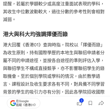
提醒，若屬於學額較少或高度注重面試表現的學科，
其收生中位數波動較大，過往分數的參考性則會相對
減弱。
港大與科大均強調擇優而錄
港大回覆《香港01》查詢時指，院校以「擇優而錄」
為收生原則，持有國際學歷的本地生與聯招申請者分
屬不同的申請途徑，並按各自途徑的準則評估入學，
與聯招學生不構成直接競爭，亦不影響聯招學生的錄
取機會。至於個別學院或學科的情況，由於教學語
言、課程設計及收生要求各有不同，對具備不同學習
背景的學生的吸引力亦有分別，因此各學院招收國際
學歷本地生的比例存在差異。港大並無就個別課程設
2
在Google
追蹤《香港01》
定持特定學歷學生的收生比例，而是按各課程的入學