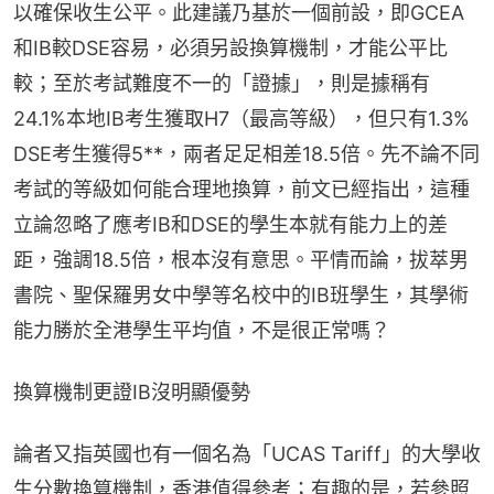
以確保收生公平。此建議乃基於一個前設，即GCEA
和IB較DSE容易，必須另設換算機制，才能公平比
較；至於考試難度不一的「證據」，則是據稱有
24.1%本地IB考生獲取H7（最高等級），但只有1.3% 
DSE考生獲得5**，兩者足足相差18.5倍。先不論不同
考試的等級如何能合理地換算，前文已經指出，這種
立論忽略了應考IB和DSE的學生本就有能力上的差
距，強調18.5倍，根本沒有意思。平情而論，拔萃男
書院、聖保羅男女中學等名校中的IB班學生，其學術
能力勝於全港學生平均值，不是很正常嗎？
換算機制更證IB沒明顯優勢
論者又指英國也有一個名為「UCAS Tariff」的大學收
生分數換算機制，香港值得參考；有趣的是，若參照