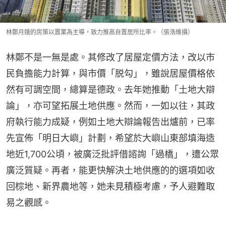
林鄭月娥的房策以置業為主導，致力推高自置居所比率。（張浩維攝）
林鄭不是一無是處。其修改了居屋定價方法，改以市
民負擔能力計算，與市價「脱勾」，雖說居屋價格依
然有可調空間，總算是德政。去年她推動「土地大辯
論」，亦可望拓展土地供應。然而，一如以往，其政
府執行能力成疑，例如土地大辯論報告出爐前，已率
先宣佈「明日大嶼」計劃，希望於大嶼山東部填海造
地近1,700公頃，被廣泛批評借諮詢「過橋」，遭公眾
廣泛質疑。再者，能更快解決土地供應的的選項如收
回棕地、新界農地等，她未見積極考慮，予人避難取
易之觀感。