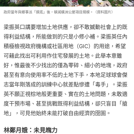
政府當年與鄉事派「摸底」後，頓減橫洲公屋項目規模。（資料圖片）
梁振英口講要增加土地供應，卻不敢撼動社會上的既
得利益結構，所能做到的只是小修小補。梁振英任內
積極檢視政府機構或社區用地（GIC）的用途，希望
可藉此找出可利用作住宅發展的土地。此舉本意雖
好，惟最後不少找出的僅為零碎、細小的地塊，政府
甚至有意向使用率不低的土地下手，本地足球球會傑
志當年剛落成的訓練中心就差點慘遭「毒手」。梁振
英不願正視棕地般更重要、實在的土地問題，未敢適
度干預市場、甚至挑戰既得利益結構，卻只盲目「搶
地」，可見他始終未能打破自由經濟的囹圄。
林鄭月娥：未見魄力