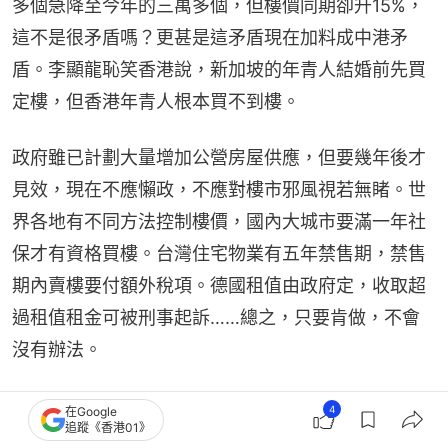
多個急降至今年的三萬多個，但樓價同期卻升15%，
這不是很矛盾嗎？更甚是這矛盾現在加料成中港矛
盾。李顯龍恥笑香港說，新加坡的年青人結婚前先買
定樓，但香港年青人根本買不到樓。
政府雖已計劃大量增加公營房屋供應，但要幾年後才
見效，現在不應懶政，不應對樓市邪風視若無睹。世
界各地有不同方法控制樓價，國內大城市要滿一年社
保才有資格買樓。台灣住宅物業有五年禁售期，禁售
期內賣樓要付額外稅項。德國租值由政府定，收取超
過租值租金可被刑事起訴……總之，只要肯做，不會
沒有辦法。
特首李家超近日風塵僕僕來往中亞推廣香港經貿，固
4
在Google
追蹤《香港01》
然可嘉，但香港頭號問題是地產令整體經濟失衡，為