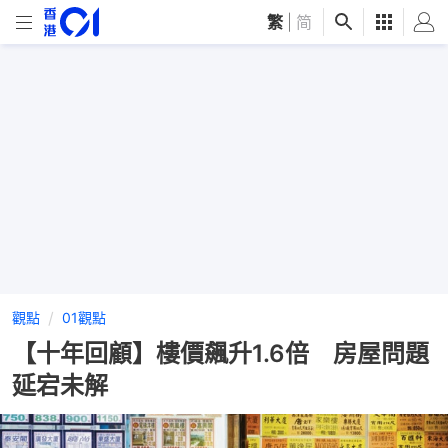
繁
|
简
觀點
01觀點
【十年回顧】樓價飆升1.6倍 房屋問題
延宕未解