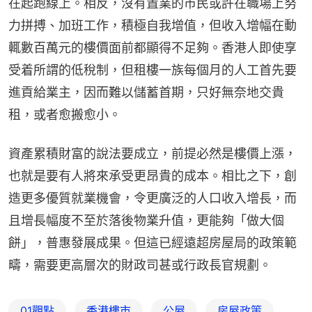
在起跑線上。相反，沒有置業的市民或許在職場上努
力拼搏、加班工作，積極自我增值，但收入增幅在動
輒數百萬元的樓價面前都顯得不足夠。香港人即使享
受着所謂的低稅制，但租樓一族每個月的人工首先要
進貢給業主，因而難以儲蓄首期，只好無奈地交貴
租，或者愈搬愈小。
資產累積財富的說法要成立，前提必然是樓價上漲，
也就是要有人將來承受更昂貴的成本。相比之下，創
造更多優質就業機會，令更廣泛的人口收入增長，而
且增長幅度不至於落後物業升值，更能夠「做大個
餅」，普惠發展成果。但這已經遠超房屋局的政策範
疇，需要更高層次的財政司甚或行政長官規劃。
01觀點
香港樓市
公屋
房屋政策