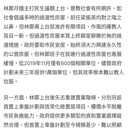
林鄭月娥主打民生議題上台，曾教社會有所期許，如
社會倡議多時的過渡性房屋，前任梁振英均對之嗤之
以鼻，但林鄭甫上台就准許有關項目，作風的確教人
耳目一新。但過渡性房屋本質上終歸是聊勝於無的過
渡措施，政府要助市民安居，始終須大力興建永久性
的公營房屋，但林鄭班子在就連行過渡性房屋也進展
緩慢，迄2019年11月僅有600個相關單位，儘管政府
計劃未來三年提供1萬個單位，但其效率根本難以教人
信服。
另一方面，林鄭上台後矢志重建置業階梯，分別另設
首置上車盤計劃與恆常化綠置居項目。樓價水平脱離
市民負擔能力，政府提供更多類型的資助置業選擇縱
然合理，但首置上車盤計劃至今規模甚少，難以照顧