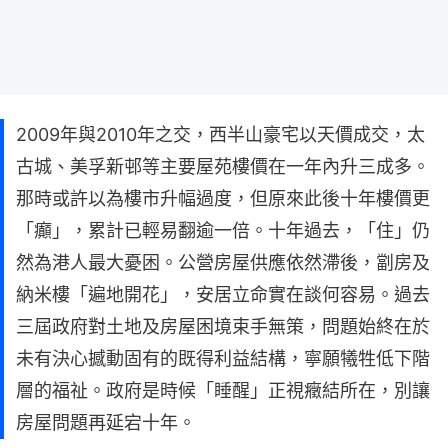
2009年與2010年之交，西半山豪宅以天價成交，太
古城、美孚新邨等主要屋苑樓價在一年內升三成多。
那時或許以為樓市升幅過度，但原來此後十年樓價更
「癲」，累計已輕易翻逾一倍。十年過去，「住」仍
然為港人最大憂困。公營房屋供應依然滯後，劏房及
納米樓「遍地開花」，安居立命實在談何容易。過去
三屆政府對土地及房屋困境束手無策，問題始終在於
未有決心撼動固有的既得利益結構，寧願犧牲低下階
層的福祉。政府是時候「睡醒」正視癥結所在，別讓
房屋問題再延宕十年。