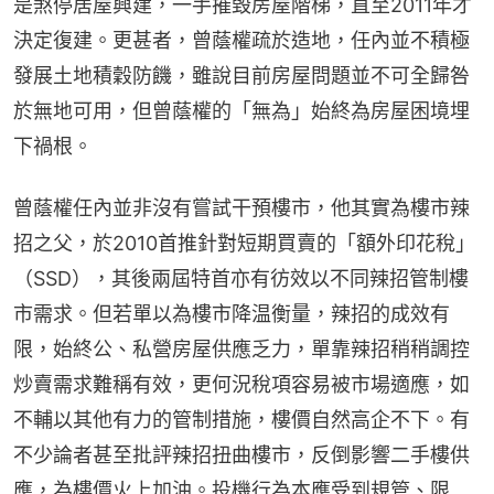
是煞停居屋興建，一手摧毀房屋階梯，直至2011年才
決定復建。更甚者，曾蔭權疏於造地，任內並不積極
發展土地積穀防饑，雖說目前房屋問題並不可全歸咎
於無地可用，但曾蔭權的「無為」始終為房屋困境埋
下禍根。
曾蔭權任內並非沒有嘗試干預樓市，他其實為樓市辣
招之父，於2010首推針對短期買賣的「額外印花稅」
（SSD），其後兩屆特首亦有彷效以不同辣招管制樓
市需求。但若單以為樓市降温衡量，辣招的成效有
限，始終公、私營房屋供應乏力，單靠辣招稍稍調控
炒賣需求難稱有效，更何況稅項容易被市場適應，如
不輔以其他有力的管制措施，樓價自然高企不下。有
不少論者甚至批評辣招扭曲樓市，反倒影響二手樓供
應，為樓價火上加油。投機行為本應受到規管、限