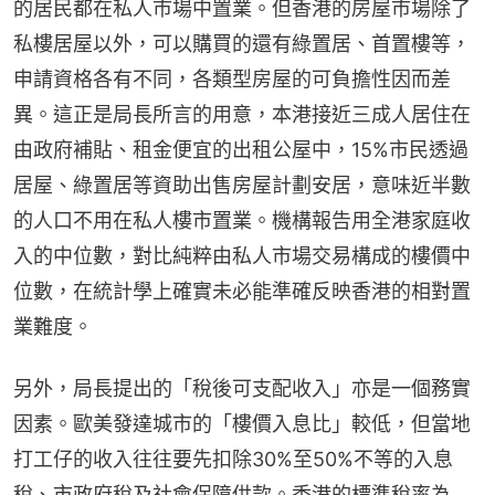
的居民都在私人市場中置業。但香港的房屋市場除了
私樓居屋以外，可以購買的還有綠置居、首置樓等，
申請資格各有不同，各類型房屋的可負擔性因而差
異。這正是局長所言的用意，本港接近三成人居住在
由政府補貼、租金便宜的出租公屋中，15%市民透過
居屋、綠置居等資助出售房屋計劃安居，意味近半數
的人口不用在私人樓市置業。機構報告用全港家庭收
入的中位數，對比純粹由私人市場交易構成的樓價中
位數，在統計學上確實未必能準確反映香港的相對置
業難度。
另外，局長提出的「稅後可支配收入」亦是一個務實
因素。歐美發達城市的「樓價入息比」較低，但當地
打工仔的收入往往要先扣除30%至50%不等的入息
稅、市政府稅及社會保障供款。香港的標準稅率為