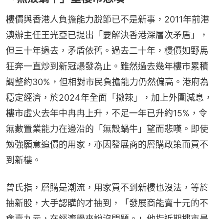
樓價與香港人負擔能力脫節已不是新事，2011年前港
澳辦主任王光亞已提出「要解決香港深層次矛盾」，
但三十年過去，矛盾依舊。過去二十年，樓價如野馬
狂奔一直炒到新冠爆發為止。雖然過去幾年樓市累積
調整約30%，但相對市民負擔能力仍然偏高。港府為
穩定經濟，於2024年全面「撤辣」，加上外圍減息，
樓市虛火去年中冉冉上升，不足一年已升約15%，令
無數置業能力在邊沿的「無殼蝸牛」望而悲嘆。即使
勉強願意追價的用家，亦因發展商的層購政策而買不
到新樓。
曾氏指，層購是潮流，用家買不到新樓也沒法，等於
抽新股，大手認購的才抽到，「發展商能賣十元的不
會賣九元，在經濟學來說沒問題。」他指近期樓市是