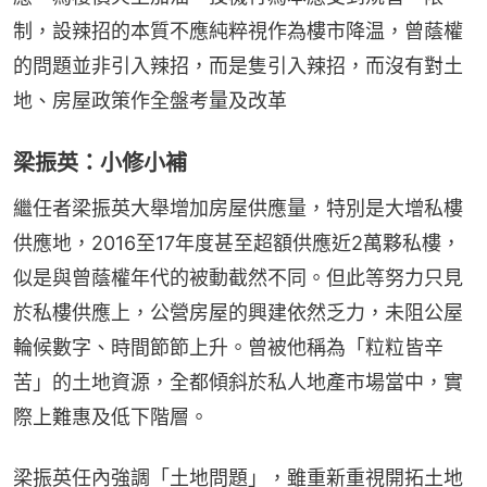
制，設辣招的本質不應純粹視作為樓市降温，曾蔭權
的問題並非引入辣招，而是隻引入辣招，而沒有對土
地、房屋政策作全盤考量及改革
梁振英：小修小補
繼任者梁振英大舉增加房屋供應量，特別是大增私樓
供應地，2016至17年度甚至超額供應近2萬夥私樓，
似是與曾蔭權年代的被動截然不同。但此等努力只見
於私樓供應上，公營房屋的興建依然乏力，未阻公屋
輪候數字、時間節節上升。曾被他稱為「粒粒皆辛
苦」的土地資源，全都傾斜於私人地產市場當中，實
際上難惠及低下階層。
梁振英任內強調「土地問題」，雖重新重視開拓土地