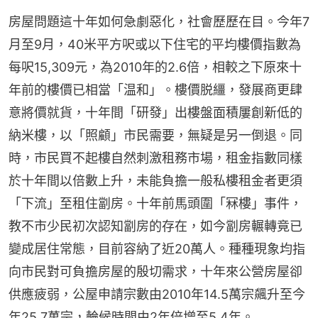
房屋問題這十年如何急劇惡化，社會歷歷在目。今年7
月至9月，40米平方呎或以下住宅的平均樓價指數為
每呎15,309元，為2010年的2.6倍，相較之下原來十
年前的樓價已相當「温和」。樓價脱繮，發展商更肆
意將價就貨，十年間「研發」出樓盤面積屢創新低的
納米樓，以「照顧」市民需要，無疑是另一倒退。同
時，市民買不起樓自然刺激租務市場，租金指數同樣
於十年間以倍數上升，未能負擔一般私樓租金者更須
「下流」至租住劏房。十年前馬頭圍「冧樓」事件，
教不市少民初次認知劏房的存在，如今劏房輾轉竟已
變成居住常態，目前容納了近20萬人。種種現象均指
向市民對可負擔房屋的殷切需求，十年來公營房屋卻
供應疲弱，公屋申請宗數由2010年14.5萬宗飆升至今
年25.7萬宗，輪候時間由2年倍增至5.4年。