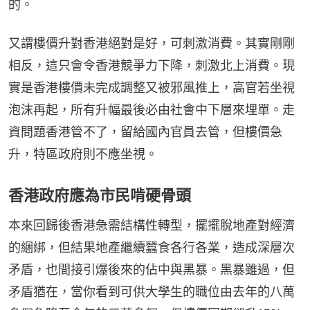
的。
又謂樓價升對香港絕對是好，可刺激消費。其實剛剛
相反，這只會令香港競爭力下降，刺激北上消費。現
實是香港樓價未完成調整又被邪風推上，高官若坐視
泡沫再起，所有升幅最後必由社會中下層來埋單。走
資問題香港管不了，留給國內官員去管，但樓價急
升，特區政府則不應坐視。
香港政府應為市民啃硬骨頭
本來回歸後香港急需結構性轉型，擺擺脫地產對經濟
的綑綁，但結果地產繼續蠶食各行各業，造成深層次
矛盾，也間接引爆後來的佔中與黑暴。黑暴雖過，但
矛盾猶在，當你看到可供大學生的職位由去年的八萬