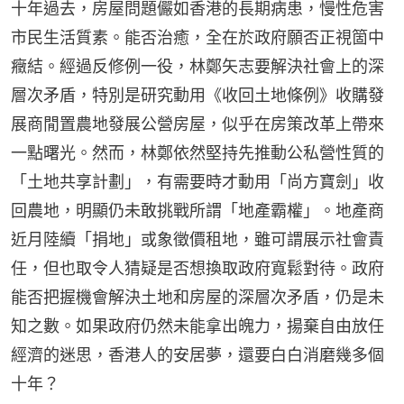
十年過去，房屋問題儼如香港的長期病患，慢性危害
市民生活質素。能否治癒，全在於政府願否正視箇中
癥結。經過反修例一役，林鄭矢志要解決社會上的深
層次矛盾，特別是研究動用《收回土地條例》收購發
展商閒置農地發展公營房屋，似乎在房策改革上帶來
一點曙光。然而，林鄭依然堅持先推動公私營性質的
「土地共享計劃」，有需要時才動用「尚方寶劍」收
回農地，明顯仍未敢挑戰所謂「地產霸權」。地產商
近月陸續「捐地」或象徵價租地，雖可謂展示社會責
任，但也取令人猜疑是否想換取政府寬鬆對待。政府
能否把握機會解決土地和房屋的深層次矛盾，仍是未
知之數。如果政府仍然未能拿出魄力，揚棄自由放任
經濟的迷思，香港人的安居夢，還要白白消磨幾多個
十年？