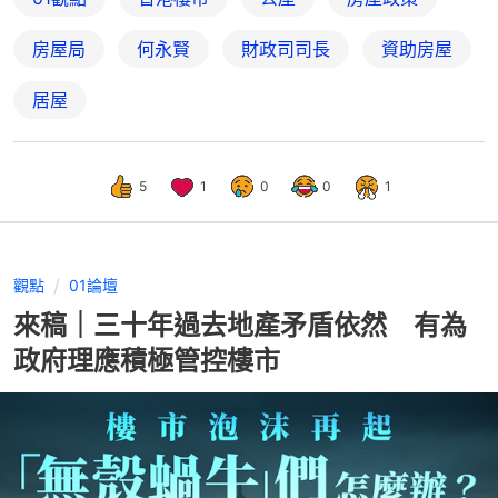
房屋局
何永賢
財政司司長
資助房屋
居屋
5
1
0
0
1
觀點
01論壇
來稿｜三十年過去地產矛盾依然 有為
政府理應積極管控樓市