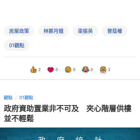
房屋政策
林鄭月娥
梁振英
曾蔭權
01觀點
2
0
0
0
2
觀點
01觀點
政府資助置業非不可及 夾心階層供樓
並不輕鬆