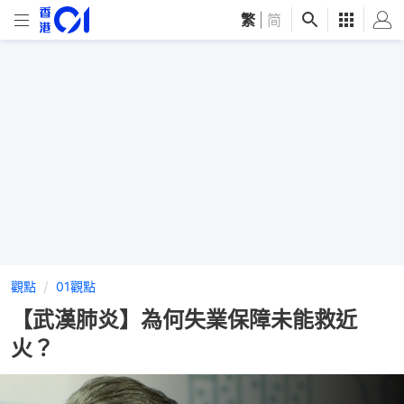
繁
|
简
觀點
01觀點
【武漢肺炎】為何失業保障未能救近
火？