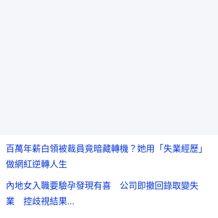
百萬年薪白領被裁員竟暗藏轉機？她用「失業經歷」
做網紅逆轉人生
內地女入職要驗孕發現有喜 公司即撤回錄取變失
業 控歧視結果…