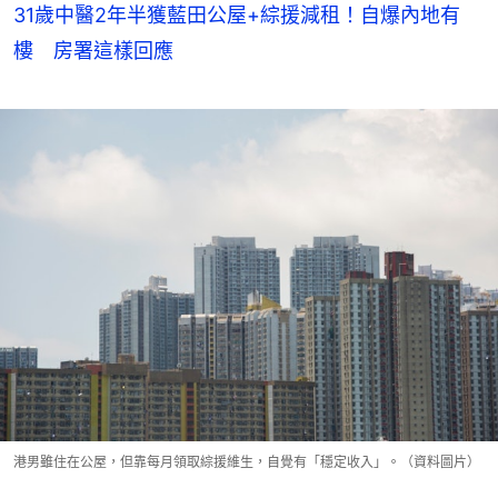
31歲中醫2年半獲藍田公屋+綜援減租！自爆內地有
樓 房署這樣回應
港男雖住在公屋，但靠每月領取綜援維生，自覺有「穩定收入」。（資料圖片）