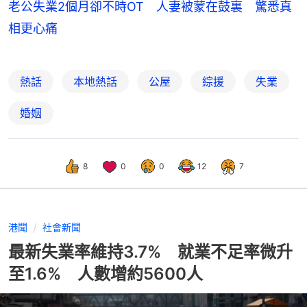
老公失業2個月卻不時OT 人妻被蒙在鼓裏 驚悉真
相更心痛
熱話
本地熱話
公屋
綜援
失業
婚姻
8
0
0
12
7
港聞
社會新聞
最新失業率維持3.7% 就業不足率微升
至1.6% 人數增約5600人