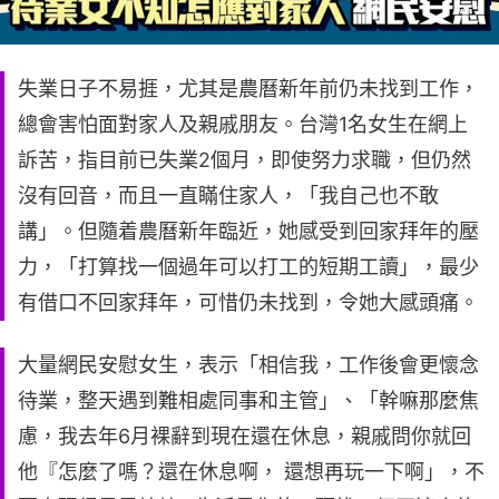
失業日子不易捱，尤其是農曆新年前仍未找到工作，
總會害怕面對家人及親戚朋友。台灣1名女生在網上
訴苦，指目前已失業2個月，即使努力求職，但仍然
沒有回音，而且一直瞞住家人，「我自己也不敢
講」。但隨着農曆新年臨近，她感受到回家拜年的壓
力，「打算找一個過年可以打工的短期工讀」，最少
有借口不回家拜年，可惜仍未找到，令她大感頭痛。
大量網民安慰女生，表示「相信我，工作後會更懷念
待業，整天遇到難相處同事和主管」、「幹嘛那麼焦
慮，我去年6月裸辭到現在還在休息，親戚問你就回
他『怎麼了嗎？還在休息啊， 還想再玩一下啊」，不