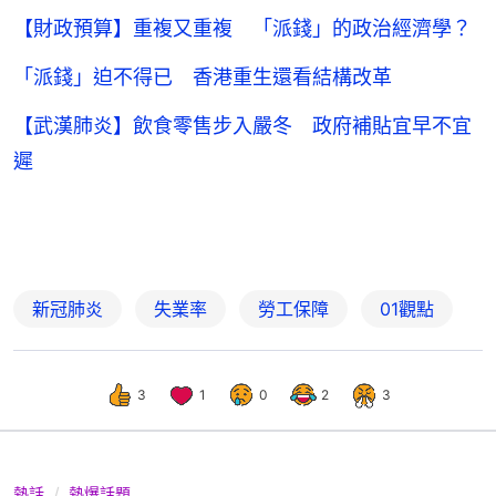
【財政預算】重複又重複 「派錢」的政治經濟學？
「派錢」迫不得已 香港重生還看結構改革
【武漢肺炎】飲食零售步入嚴冬 政府補貼宜早不宜
遲
新冠肺炎
失業率
勞工保障
01觀點
3
1
0
2
3
熱話
熱爆話題