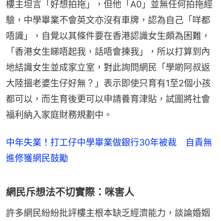
樓主坦言「好想拍拖」，但他「A0」並無任何拍拖經
驗，中學畢業不會英文亦沒有車牌，認為自己「咩都
唔識」，自覺以其條件要在香港認識女生頗為困難，
「香港女生睇唔起我，話唔會揀我」，所以打算到內
地結識女生並成家立室，對此詢問網民「學啲阿叔返
大陸搵老婆生仔好無？」表示即使只育有1至2個小孩
都可以，而生育後更可以申請養育津貼，試圖將社會
福利納入家庭財務規劃中。
中年失業！打工仔中學畢業做銀行30年被裁 自責無
進修獲網民鼓勵
網民斥想法不切實際：咪害人
許多網民紛紛批評樓主根本缺乏經濟能力，談論婚姻