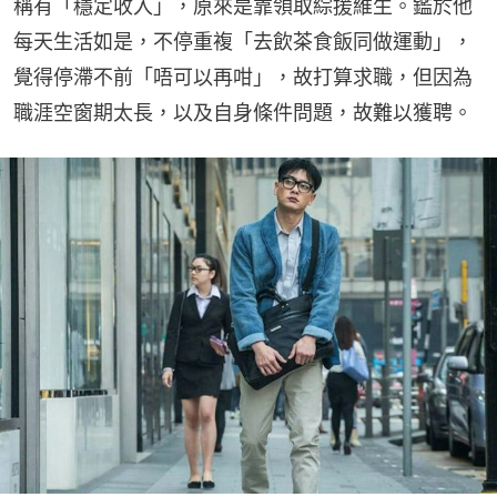
稱有「穩定收入」，原來是靠領取綜援維生。鑑於他
每天生活如是，不停重複「去飲茶食飯同做運動」，
覺得停滯不前「唔可以再咁」，故打算求職，但因為
職涯空窗期太長，以及自身條件問題，故難以獲聘。