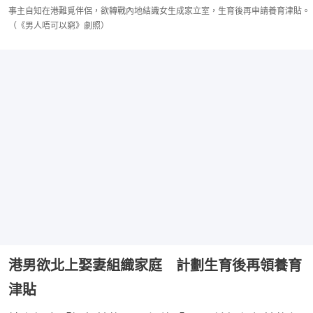
事主自知在港難覓伴侶，欲轉戰內地結識女生成家立室，生育後再申請養育津貼。
（《男人唔可以窮》劇照）
港男欲北上娶妻組織家庭 計劃生育後再領養育
津貼