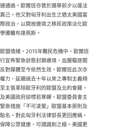
速通過。歐爾班亦曾於選舉前夕以違法
異己。他又對匈牙利出生之猶太美國富
際政治，以開放邊境之移民政策淡化歐
學遷離布達佩斯。
歐盟情緒。2015年難民危機中，歐爾班
行宣佈緊急狀態封鎖邊境，血腥驅逐闖
反對媒體至今依然生效。歐爾班此次亦
權力，延續過去十年以來之專制主義傾
至主張革除歐牙利的歐盟及北約會籍，
及美國政府卻噤若寒蟬。歐盟委員會主
緊急措施「不可凌駕」歐盟基本原則及
點名。對此匈牙利法律部長更回應稱，
保障公眾健康，可謂諷刺之極。美國更