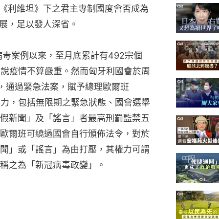
《利維坦》下之君主專制國度會否成為
展，足以發人深省。
病毒案例以來，至月底累計有492宗個
來說疫情不算嚴重。然而匈牙利國會於周
之差，通過緊急法案，賦予總理歐爾班
制約之權力，包括無限期之緊急狀態、國會選舉
假新聞」及「謠言」者最高刑罰監禁五
歐爾班可繞過國會自行頒佈法令，對於
聞」或「謠言」為由打壓，其權力可謂
稱之為「新冠病毒政變」。