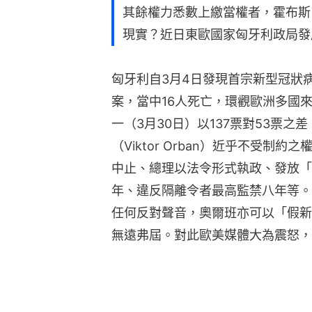
其餘權力悉數上繳當權者，霍布斯
現實？近日東歐國家匈牙利政局發
匈牙利自3月4日發現首宗新型冠狀
案，當中16人死亡，環觀歐洲多國
一（3月30日）以137票對53票
（Viktor Orban）近乎不受
中止、總理以法令形式執政、發放「
年、違反隔離令者最高監禁八年等。
任何反對聲音，奧爾班亦可以「假新
無遠弗屆。對此歐美媒體大為震怒，