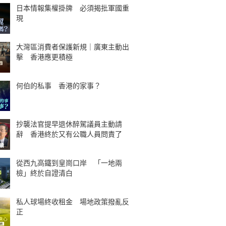
日本情報集權掛牌 必須揭批軍國重
現
大灣區消費者保護新規｜廣東主動出
擊 香港應更積極
何伯的私事 香港的家事？
抄襲法官提早退休醉駕議員主動請
辭 香港終於又有公職人員問責了
從西九高鐵到皇崗口岸 「一地兩
檢」終於自證清白
私人球場終收租金 場地政策撥亂反
正