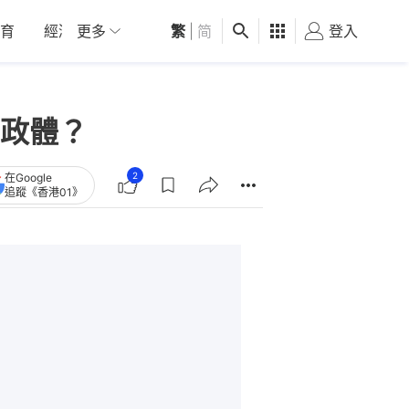
育
經濟
更多
01深圳
繁
觀點
|
简
健康
好食玩飛
登入
女
政體？
2
在Google
追蹤《香港01》