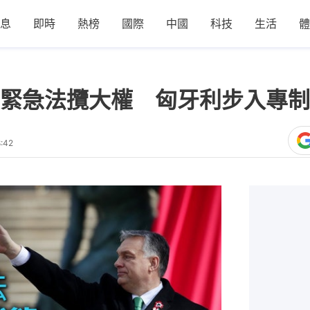
息
即時
熱榜
國際
中國
科技
生活
體
緊急法攬大權 匈牙利步入專制
:42