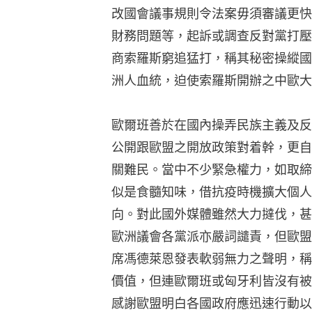
改國會議事規則令法案毋須審議更快
財務問題等，起訴或調查反對黨打壓
商索羅斯窮追猛打，稱其秘密操縱國
洲人血統，迫使索羅斯開辦之中歐大
歐爾班善於在國內操弄民族主義及反
公開跟歐盟之開放政策對着幹，更自
關難民。當中不少緊急權力，如取締
似是食髓知味，借抗疫時機擴大個人
向。對此國外媒體雖然大力撻伐，甚
歐洲議會各黨派亦嚴詞譴責，但歐盟
席馮德萊恩發表軟弱無力之聲明，稱
價值，但連歐爾班或匈牙利皆沒有被
感謝歐盟明白各國政府應迅速行動以