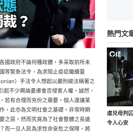
熱門文
各國政府不論何種政體，多采取前所未
國等緊急法令，為求阻止疫症繼續蔓
onian）手法令人想起以嚴刑峻法稱著之
，引起不少輿論憂慮會否侵害人權。誠然，
，若有合理而充份之需要，個人渡讓某
作，此亦為文明社會之基礎。非常時期
虐兒母判囚
要之惡。然而究竟為了社會整體之長遠
令人心安
？而一旦人民為求性命安危之保障，將