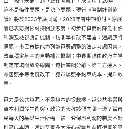
由「條件未備」到「正在考慮」，來回用了20年——
這不是條件問題，是決心問題。現行《管制計劃協
議》將於2033年底屆滿，2028年有中期檢討。謝展
寰已表態對檢討持開放態度，初步打算商討降低准許
利潤及檢視獎罰機制。坊間早有改革建言：短期應將
通脹、市民負擔能力列為電費調整的法定考慮因素，
改革穩定基金的自動補差機制；中長期須由政府主導
制定市場開放路線圖，包括電網分離、第三方接入、
零售競爭等關鍵改革，讓市場競爭約束成本、提升效
率。
電力是公共資源，不是資本的提款機。當公共事業與
資本利潤發生衝突，政策的天秤該傾向哪一邊？當市
民每天的基礎生活所需，被一套保證利潤的制度不斷
推高成本時，當局又有多大決心撼動利益既得者的高