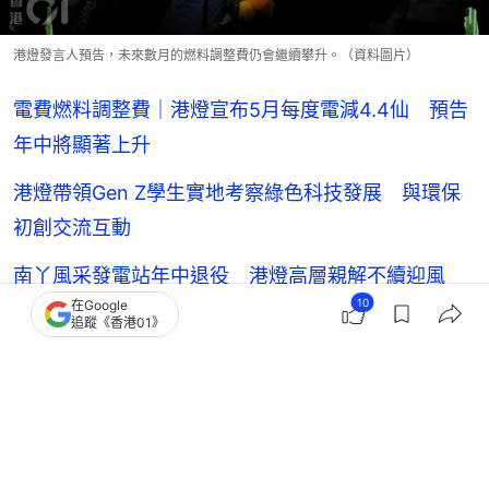
港燈發言人預告，未來數月的燃料調整費仍會繼續攀升。（資料圖片）
電費燃料調整費｜港燈宣布5月每度電減4.4仙 預告
年中將顯著上升
港燈帶領Gen Z學生實地考察綠色科技發展 與環保
初創交流互動
南丫風采發電站年中退役 港燈高層親解不續迎風
10
在Google
改推太陽能發電
追蹤《香港01》