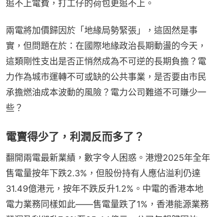
追不上電費，打工仔的荷包更追不上。
兩電將加價歸因於「地緣局勢緊張」，這固然是事
實，但問題在於：在國際地緣政治長期動盪的今天，
這類剛性支出是否正悄然成為不可逆的長期負擔？電
力作為城市運轉不可或缺的公共事業，是否要由市民
承擔燃油成本波動的風險？電力公司難道不可賺少一
些？
電賣得少了，利潤反而多了？
翻開兩電最新業績，數字令人困惑。港燈2025年全年
售電量按年下跌2.3%，但股份持有人應佔溢利仍達
31.49億港元，按年不跌反升1.2%。中電的香港本地
電力業務同樣如此——售電量跌了1%，香港能源業務