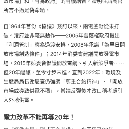
效市場」和「有為政府」的有機結合，證明往屆高官
所言不過是偽命題。
自1964年首份《協議》簽訂以來，兩電壟斷從未打
破。港府並非毫無動作——2005年曾蔭權政府提出
「利潤管制」應為過渡安排，2008年承諾「為早日開
放市場創造條件」；2014年消委會建議開放發電市
場，2015年競委會倡議開放電網、引入新競爭者⋯⋯
但20年醞釀，至今寸步未進。直到2022年，環境及
生態局局長謝展寰仍強調「尊重合約精神」、「開放
市場或導致供電不穩」，輿論反彈後才改口稱考慮引
入外地供電。
電力改革不能再等20年！