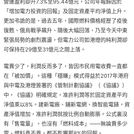
營運盈利卻升7.3%至95.44億元，公司年報歸因於
「增加電力投資的回報」及固定資產平均淨值上升。
更加弔詭的是，過去五年，國際燃料價格經歷了疫後
復甦、俄烏戰爭飆升、隨後大幅回落、乃至今天中東
緊張局勢的劇烈震盪，但電力公司如港燈的純利潤卻
可保持在29億至31億元之間上落。
電賣少了，利潤反而多了，皆因市民用電收費一直都
在「被加價」。這種「穩賺」模式得益於2017年港府
與中電及港燈簽署的《管制計劃協議》（《協議》）
中，《協議》明確規定，准許利潤等於固定資產平均
淨值乘以8%。建新電廠、鋪新電網、換智能電錶，資
產淨值增加，准許利潤就按比例自動膨脹。公式裏沒
有「售電量」，也沒有「燃料成本」——無論賣多少
電、燃料貴不貴，都不影響那8%的回報。