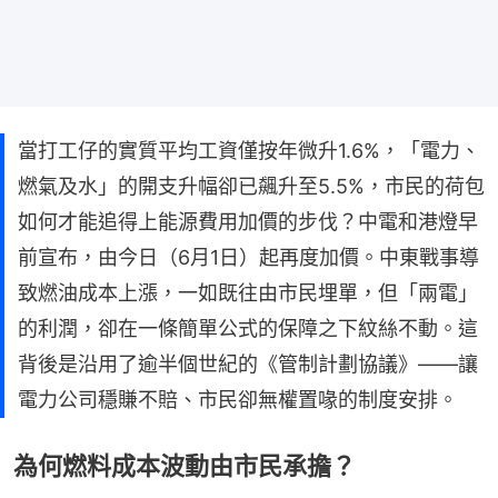
當打工仔的實質平均工資僅按年微升1.6%，「電力、
燃氣及水」的開支升幅卻已飆升至5.5%，市民的荷包
如何才能追得上能源費用加價的步伐？中電和港燈早
前宣布，由今日（6月1日）起再度加價。中東戰事導
致燃油成本上漲，一如既往由市民埋單，但「兩電」
的利潤，卻在一條簡單公式的保障之下紋絲不動。這
背後是沿用了逾半個世紀的《管制計劃協議》——讓
電力公司穩賺不賠、市民卻無權置喙的制度安排。
為何燃料成本波動由市民承擔？