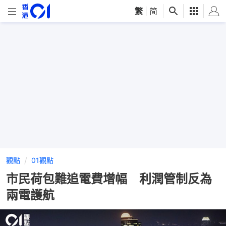
繁
|
简
觀點
01觀點
市民荷包難追電費增幅 利潤管制反為
兩電護航