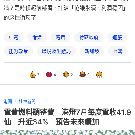
牆？是時候超前部署，打破「協議永續、利潤穩固」
的惡性循環了！
中電
港燈
電費
特區政府
通脹
能源政策
環境及生態局
新加坡
台灣
7
0
2
0
1
港聞
社會新聞
電費燃料調整費｜港燈7月每度電收41.9
仙 升近34% 預告未來續加