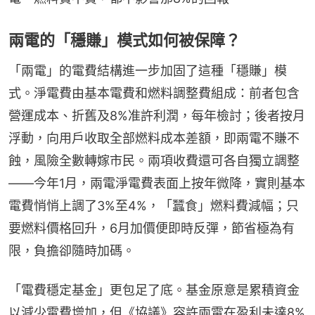
兩電的「穩賺」模式如何被保障？
「兩電」的電費結構進一步加固了這種「穩賺」模
式。淨電費由基本電費和燃料調整費組成：前者包含
營運成本、折舊及8%准許利潤，每年檢討；後者按月
浮動，向用戶收取全部燃料成本差額，即兩電不賺不
蝕，風險全數轉嫁市民。兩項收費還可各自獨立調整
——今年1月，兩電淨電費表面上按年微降，實則基本
電費悄悄上調了3%至4%，「蠶食」燃料費減幅；只
要燃料價格回升，6月加價便即時反彈，節省極為有
限，負擔卻隨時加碼。
「電費穩定基金」更包足了底。基金原意是累積資金
以減少電費增加，但《協議》容許兩電在盈利未達8%