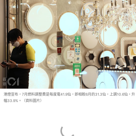
港燈宣布，7月燃料調整費是每度電41.9仙，即相較6月的31.3仙，上調10.6仙，升
幅33.9%。（資料圖片）