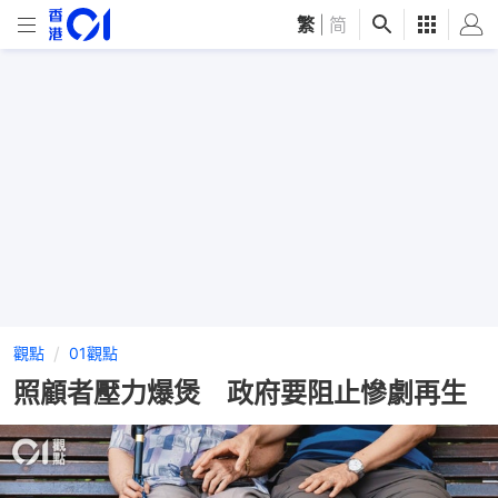
繁
|
简
觀點
01觀點
照顧者壓力爆煲 政府要阻止慘劇再生