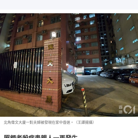
北角偉文大廈一對夫婦被發現在家中昏迷。（王譯揚攝）