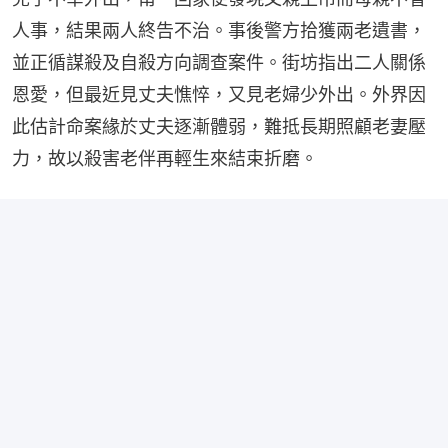
人事，結果兩人終告不治。事後警方拾獲兩老遺書，
並正循謀殺及自殺方向調查案件。街坊指出二人關係
恩愛，但最近見丈夫憔悴，又見老婦少外出。外界因
此估計命案緣於丈夫逐漸體弱，難抵長期照顧老妻壓
力，故以殺害老伴再輕生來結束折磨。