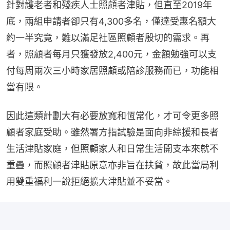
針對護老者和殘疾人士照顧者津貼，但直至2019年
底，兩組申請者卻只有4,300多名，僅達受惠名額大
約一半究竟，難以滿足社區照顧者殷切的需求。再
者，照顧者每月只獲發放2,400元，金額勉強可以支
付每周兩次三小時家居照顧或陪診服務而已，功能相
當有限。
因此這類計劃大有必要放寬和恆常化，才可令更多照
顧者家庭受助。雖然署方指試驗是面向非綜援和長者
生活津貼家庭，但照顧家人和日常生活開支本來就不
重疊，而照顧者津貼原意亦非旨在扶貧，故此當局利
用雙重福利一說拒絕擴大津貼並不妥當。