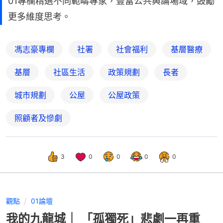
01專欄精選不同範疇專家，豐富公共輿論場域，鼓勵
更多維度思考。
馮志豪專欄
社署
社會福利
基層醫療
基層
社區生活
政策規劃
長者
城市規劃
公屋
公屋政策
照顧者及慘劇
3
0
0
0
0
觀點
01論壇
我的九龍城｜ 「孤獨死」悲劇一再重