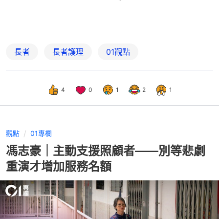
長者
長者護理
01觀點
4
0
1
2
1
觀點
01專欄
馮志豪｜主動支援照顧者——別等悲劇
重演才增加服務名額