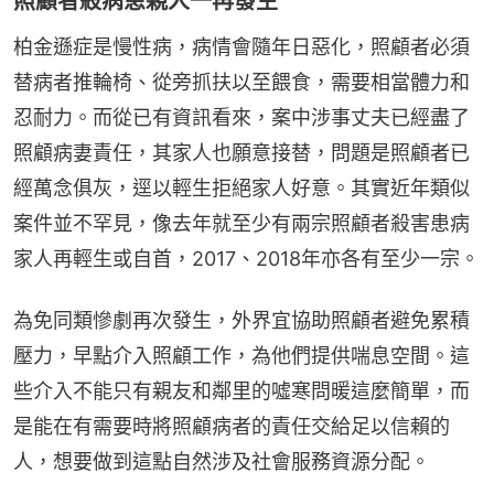
照顧者殺病患親人一再發生
柏金遜症是慢性病，病情會隨年日惡化，照顧者必須
替病者推輪椅、從旁抓扶以至餵食，需要相當體力和
忍耐力。而從已有資訊看來，案中涉事丈夫已經盡了
照顧病妻責任，其家人也願意接替，問題是照顧者已
經萬念俱灰，逕以輕生拒絕家人好意。其實近年類似
案件並不罕見，像去年就至少有兩宗照顧者殺害患病
家人再輕生或自首，2017、2018年亦各有至少一宗。
為免同類慘劇再次發生，外界宜協助照顧者避免累積
壓力，早點介入照顧工作，為他們提供喘息空間。這
些介入不能只有親友和鄰里的噓寒問暖這麼簡單，而
是能在有需要時將照顧病者的責任交給足以信賴的
人，想要做到這點自然涉及社會服務資源分配。