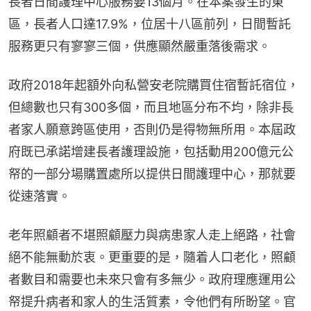
長者日間護理中心服務要13個月。在本案發生的東
區，長者人口達17.9%，位居十八區前列，日間暫託
服務更只有寥寥三個，供應顯然嚴重落後需求。
政府2018年起額外向私營安老院購買住宿暫託宿位，
但總數也只有300多個，而且地區分布不均，除非長
者家人願意跨區使用，否則仍是得物無所用。本屆政
府既已承諾增建長者護理設施，包括動用200億元公
帑的一部分場購置處所以提供日間護理中心，那就要
從速落實。
老年照顧者不堪照顧壓力與病患家人走上絕路，社會
絕不能無動於衷。更重要的是，隨着人口老化，照顧
者數目和需要也未來只會有多無少。政府理應運用公
帑提升病者和家人的生活質素，令他們有所盼望。官