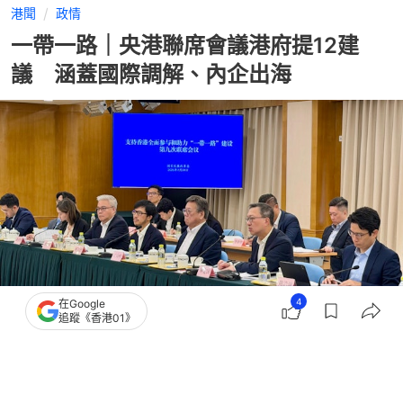
港聞
政情
一帶一路｜央港聯席會議港府提12建
議 涵蓋國際調解、內企出海
4
在Google
追蹤《香港01》
撰文：
文維廣
出版：
2026-07-24 16:05
更新：
2026-07-24 21:24