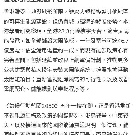
香港雖受土地與地形所限，難以大規模複製其他地區
的可再生能源建設，但仍有城市獨特的發展優勢。本
港學者研究發現，全港23.3萬幢樓宇天台，適合太陽
能發電，如全部鋪設太陽能板，一年發電量可達46.7
億度電，佔全港用電量約一成。而現有能源政策亦有
完善空間，包括延續並改良上網電價計劃，推動更多
公共建築與私人樓宇安裝太陽能系統；擴展水塘浮動
太陽能項目；重新審視離岸風電的可行性；以及改善
電網配套、儲能規劃與審批程序等。
《氣候行動藍圖2050》五年一檢在即，正是香港重新
審視能源結構及政策的關鍵時刻。俄烏戰爭、中東戰
火，以及接連而來的國際能源震盪說明一個道理，能
源轉型不應再被視為遙遠的環保願景，而是動盪時代