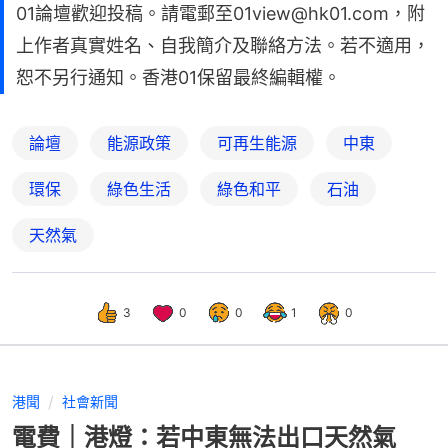
01論壇歡迎投稿。請電郵至01view@hk01.com，附
上作者真實姓名、自我簡介及聯絡方法。若不適用，
恕不另行通知。香港01保留最終編輯權。
論壇
能源政策
可再生能源
中東
環保
綠色生活
綠色和平
石油
天然氣
3
0
0
1
0
港聞
社會新聞
電費｜港燈：若中東無法出口天然氣