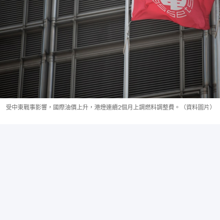
受中東戰事影響，國際油價上升，港燈連續2個月上調燃料調整費。（資料圖片）