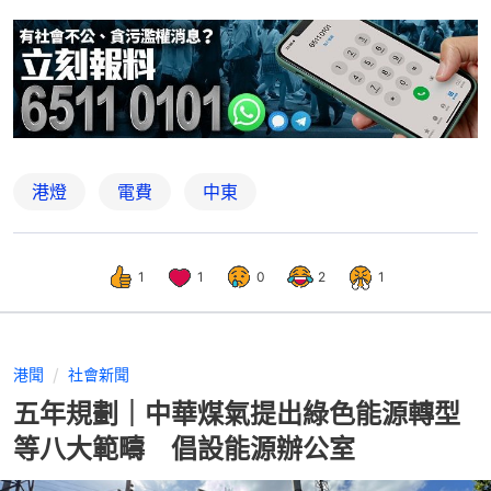
港燈
電費
中東
1
1
0
2
1
港聞
社會新聞
五年規劃｜中華煤氣提出綠色能源轉型
等八大範疇 倡設能源辦公室