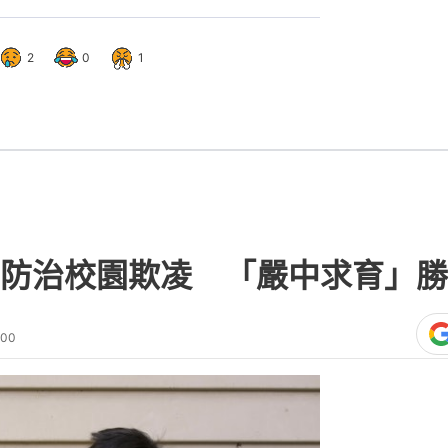
2
0
1
防治校園欺凌 「嚴中求育」勝
:00