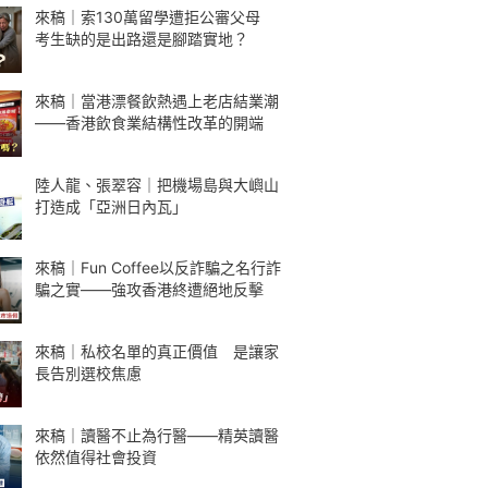
來稿｜索130萬留學遭拒公審父母
考生缺的是出路還是腳踏實地？
來稿｜當港漂餐飲熱遇上老店結業潮
——香港飲食業結構性改革的開端
陸人龍、張翠容｜把機場島與大嶼山
打造成「亞洲日內瓦」
來稿｜Fun Coffee以反詐騙之名行詐
騙之實——強攻香港終遭絕地反擊
來稿｜私校名單的真正價值 是讓家
長告別選校焦慮
來稿｜讀醫不止為行醫——精英讀醫
依然值得社會投資