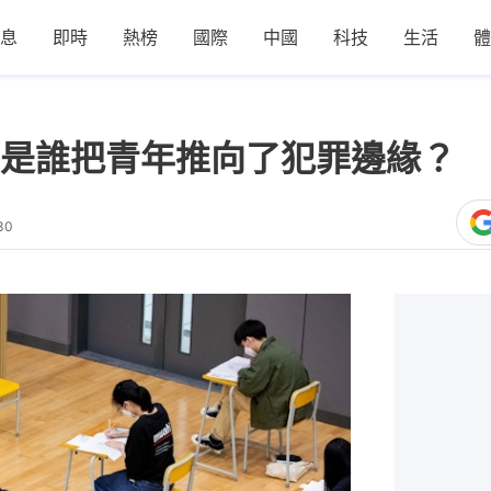
息
即時
熱榜
國際
中國
科技
生活
體
是誰把青年推向了犯罪邊緣？
30