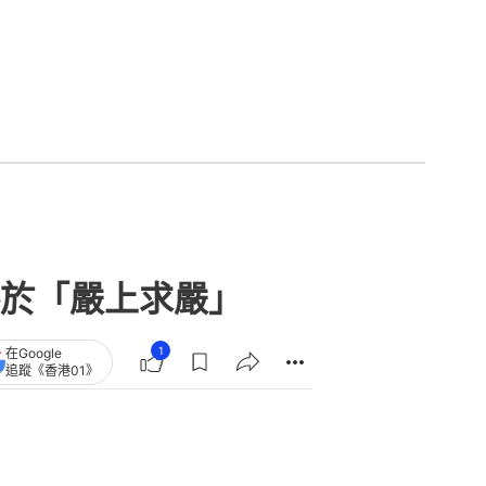
於「嚴上求嚴」
1
在Google
追蹤《香港01》