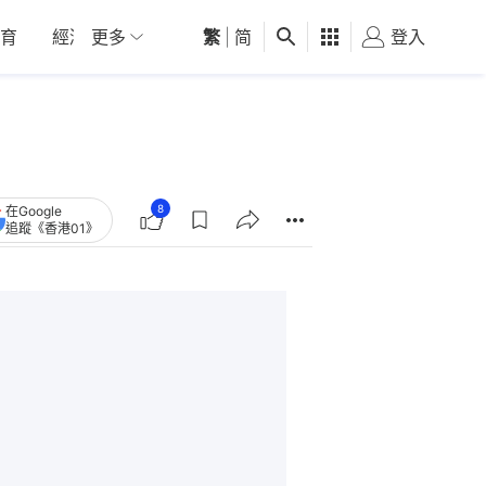
育
經濟
更多
01深圳
繁
觀點
|
简
健康
好食玩飛
登入
女
8
在Google
追蹤《香港01》