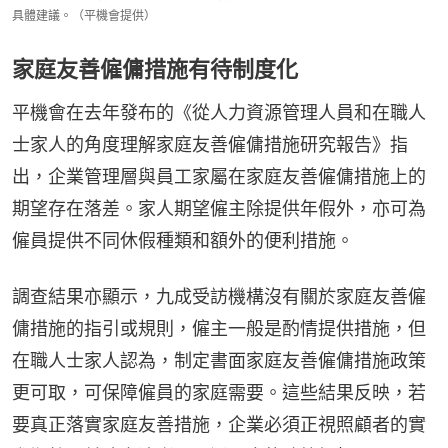
具體建議。（平機會提供）
家庭友善僱傭措施有待制度化
平機會在去年發布的《從人力資源管理人員和在職人
士家人的角度理解家庭友善僱傭措施研究報告》指
出，企業管理層與員工家屬在家庭友善僱傭措施上的
期望存在落差。家人期望僱主除提供年假外，亦可為
僱員提供不同休假種類和額外的便利措施。
調查結果亦顯示，九成受訪機構沒有關於家庭友善僱
傭措施的指引或規則，僱主一般是酌情提供措施，但
在職人士家人認為，制定書面家庭友善僱傭措施政策
更可取，可保障僱員的家庭需要。這些結果反映，若
要真正落實家庭友善措施，企業必須正視照顧者的實