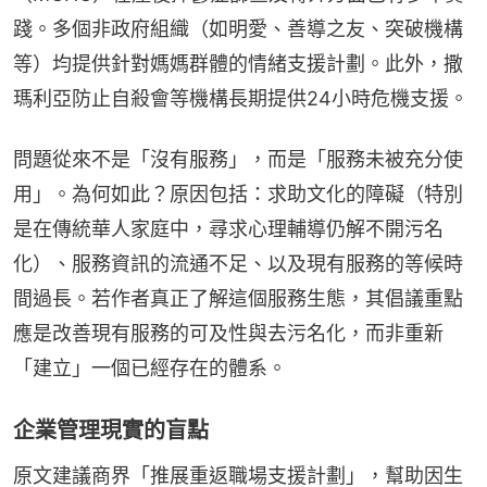
踐。多個非政府組織（如明愛、善導之友、突破機構
等）均提供針對媽媽群體的情緒支援計劃。此外，撒
瑪利亞防止自殺會等機構長期提供24小時危機支援。
問題從來不是「沒有服務」，而是「服務未被充分使
用」。為何如此？原因包括：求助文化的障礙（特別
是在傳統華人家庭中，尋求心理輔導仍解不開污名
化）、服務資訊的流通不足、以及現有服務的等候時
間過長。若作者真正了解這個服務生態，其倡議重點
應是改善現有服務的可及性與去污名化，而非重新
「建立」一個已經存在的體系。
企業管理現實的盲點
原文建議商界「推展重返職場支援計劃」，幫助因生