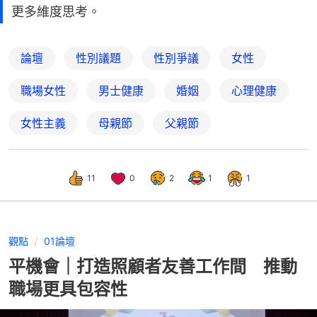
更多維度思考。
論壇
性別議題
性別爭議
女性
職場女性
男士健康
婚姻
心理健康
女性主義
母親節
父親節
11
0
2
1
1
觀點
01論壇
平機會｜打造照顧者友善工作間 推動
職場更具包容性