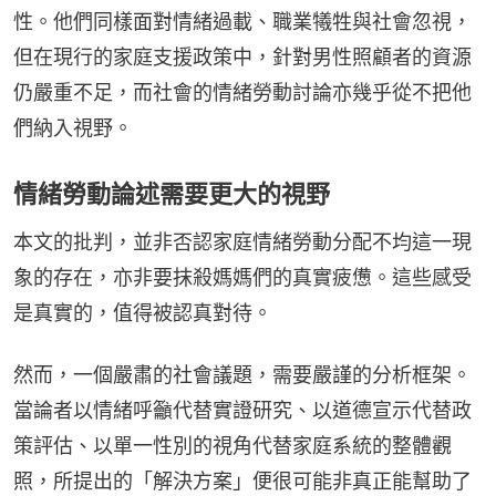
性。他們同樣面對情緒過載、職業犧牲與社會忽視，
但在現行的家庭支援政策中，針對男性照顧者的資源
仍嚴重不足，而社會的情緒勞動討論亦幾乎從不把他
們納入視野。
情緒勞動論述需要更大的視野
本文的批判，並非否認家庭情緒勞動分配不均這一現
象的存在，亦非要抹殺媽媽們的真實疲憊。這些感受
是真實的，值得被認真對待。
然而，一個嚴肅的社會議題，需要嚴謹的分析框架。
當論者以情緒呼籲代替實證研究、以道德宣示代替政
策評估、以單一性別的視角代替家庭系統的整體觀
照，所提出的「解決方案」便很可能非真正能幫助了