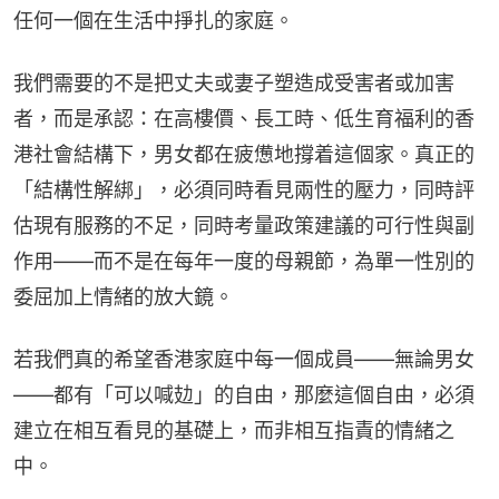
任何一個在生活中掙扎的家庭。
我們需要的不是把丈夫或妻子塑造成受害者或加害
者，而是承認：在高樓價、長工時、低生育福利的香
港社會結構下，男女都在疲憊地撐着這個家。真正的
「結構性解綁」，必須同時看見兩性的壓力，同時評
估現有服務的不足，同時考量政策建議的可行性與副
作用——而不是在每年一度的母親節，為單一性別的
委屈加上情緒的放大鏡。
若我們真的希望香港家庭中每一個成員——無論男女
——都有「可以喊攰」的自由，那麼這個自由，必須
建立在相互看見的基礎上，而非相互指責的情緒之
中。