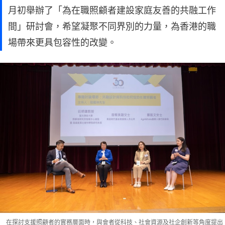
月初舉辦了「為在職照顧者建設家庭友善的共融工作
間」研討會，希望凝聚不同界別的力量，為香港的職
場帶來更具包容性的改變。
在探討支援照顧者的實務層面時，與會者從科技、社會資源及社企創新等角度提出