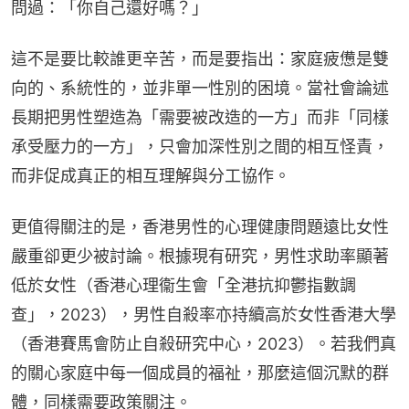
問過：「你自己還好嗎？」
這不是要比較誰更辛苦，而是要指出：家庭疲憊是雙
向的、系統性的，並非單一性別的困境。當社會論述
長期把男性塑造為「需要被改造的一方」而非「同樣
承受壓力的一方」，只會加深性別之間的相互怪責，
而非促成真正的相互理解與分工協作。
更值得關注的是，香港男性的心理健康問題遠比女性
嚴重卻更少被討論。根據現有研究，男性求助率顯著
低於女性（香港心理衞生會「全港抗抑鬱指數調
查」，2023），男性自殺率亦持續高於女性香港大學
（香港賽馬會防止自殺研究中心，2023）。若我們真
的關心家庭中每一個成員的福祉，那麼這個沉默的群
體，同樣需要政策關注。