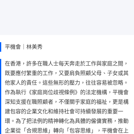
平機會｜林美秀
在香港，許多在職人士每天奔走於工作與家庭之間，
既要應付繁重的工作，又要肩負照顧父母、子女或其
他家人的責任。這些無形的壓力，往往容易被忽略。
作為執行《家庭崗位歧視條例》的法定機構，平機會
深知支援在職照顧者，不僅關乎家庭的福祉，更是構
建包容的企業文化和維持社會可持續發展的重要一
環。為了把法例的精神轉化為具體的僱傭實務，推動
企業從「合規思維」轉向「包容思維」，平機會在上