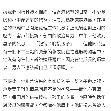
讓我們同樣具體地描繪一個香港爸爸的日常：不少基
層和小中產家庭的爸爸，清晨六點起床趕港鐵，在擠
逼的車廂中已開始處理工作訊息；上班後面對上司的
壓力、客戶的投訴、部門的政治角力。中午，他收到
妻子的訊息——「記得今晚接孩子」——但他同時還
有一個下午三點的緊急簡報或仍在忙亂服務顧客中，
他沒有向任何人訴說這種兩難，因為在他成長的環境
裏，男人不應該說自己「頂唔順」。
下班後，他拖着疲憊的身軀接孩子、陪孩子做功課、
承受妻子對他情感回應不足的抱怨——而他心裏清
楚，每個月的供樓按揭、孩子的學費、也隨時包括年
邁父母的醫療費，全都壓在他肩上。他同樣未曾被人