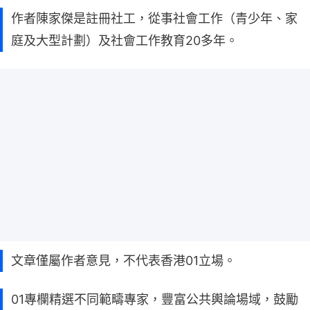
作者陳家傑是註冊社工，從事社會工作（青少年、家
庭及大型計劃）及社會工作教育20多年。
文章僅屬作者意見，不代表香港01立場。
01專欄精選不同範疇專家，豐富公共輿論場域，鼓勵