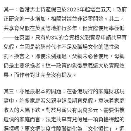
其一，香港男士侍產假已於2023年起增至五天，政府
正研究進一步增加，相關討論並非從零開始。其二，
共享育兒假在英國等地推行多年，但實際使用率極低
——在英國，只有約3%的合資格父親實際申請共享育
兒假，主因是薪酬替代率不足及職場文化的隱性懲
罰。換言之，即使法例通過，父親未必會使用，母親
仍是主要承擔者。這一政策的象徵意義遠大於實際效
果，而作者對此完全沒有提及。
其三，亦是最根本的問題：在香港現行的家庭財務現
實中，許多家庭若父親申請長期育兒假，意味着家庭
收入的大幅下跌。對於月薪只有兩萬多元、需要供樓
還債的家庭而言，法定共享育兒假是一項負擔得起的
選擇嗎？原文把制度性障礙簡化為「文化慣性」，迴