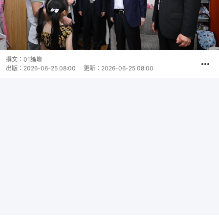
撰文：
01論壇
出版：
2026-06-25 08:00
更新：
2026-06-25 08:00