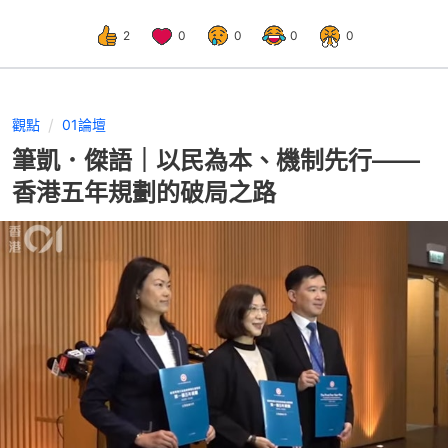
2
0
0
0
0
觀點
01論壇
筆凱．傑語｜以民為本、機制先行——
香港五年規劃的破局之路