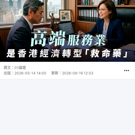
撰文：
01論壇
出版：
2026-05-14 14:00
更新：
2026-06-16 12:33