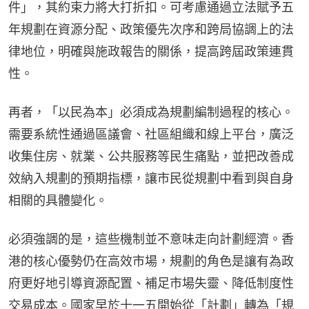
件」，其約束力將大打折扣。可考慮通過立法賦予五
年規劃在資源分配、政策優先次序和跨局協調上的法
律地位，明確與施政報告的關係，提高跨屆政策連貫
性。
再者，「以民為本」必須成為規劃編制過程的核心。
需要系統性通過區議會、社區組織和線上平台，廣泛
收集住房、就業、公共服務等民生痛點，並把改善成
效納入規劃的預期指標，讓市民從規劃中看到與自身
相關的具體變化。
必須強調的是，這些機制並不意味走向計劃經濟。香
港的核心優勢仍在高效市場，規劃的角色是讓有為政
府更好地引導資源配置、補足市場失靈、降低制度性
交易成本。國家早於十一五開始從「計劃」轉為「規