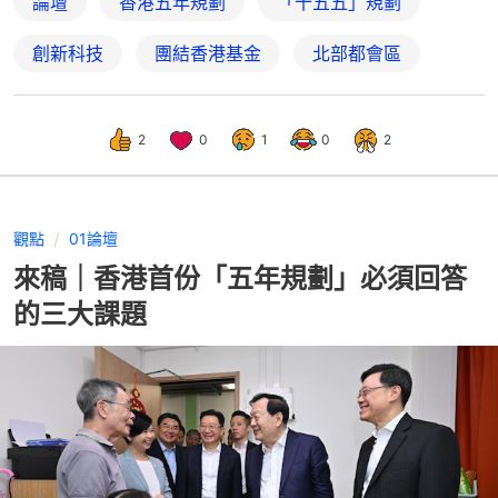
論壇
香港五年規劃
「十五五」規劃
創新科技
團結香港基金
北部都會區
2
0
1
0
2
觀點
01論壇
來稿｜香港首份「五年規劃」必須回答
的三大課題