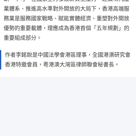
業體系、推進高水準對外開放的大局下，香港高端服
務業是服務國家戰略、賦能實體經濟、重塑對外開放
優勢的重要載體，理應成為香港首個「五年規劃」的
重要組成部分。
作者李銘銳是中國法學會港區理事，全國港澳研究會
香港特邀會員，粵港澳大灣區律師聯會秘書長。