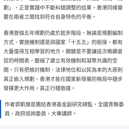
劃」，正是實踐中不斷糾錯調整的結果。香港同樣需
要在兩者之間找到符合自身特色的平衡。
香港首個五年規劃仍處於起步階段，無論是規劃編制
方式、實施機制還是與國家「十五五」的銜接，都有
大量值得互相學習的地方。關鍵是不要讓這次略顯倉
促的時間表，壓縮了建立有效機制和凝聚共識的空
間。只有把檢討機制、法律地位和以民為本的大原則
真正嵌入規劃，香港才能在國家新發展的格局中穩步
發揮更大作用，真正行穩致遠。
作者郭凱傑是團結香港基金副研究總監，全國青聯委
員，政府諮詢委員，大專講師。