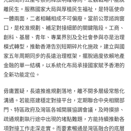
離民生。服務國家大局與厚植民生福祉，是特區使命
一體兩面，二者相輔相成不可偏廢。當前公眾諮詢窗
口，是校准規劃、補足對接細節的關鍵階段。工商、
創科、基層、青年、專業界別及全社會參與亦是治理
模式轉型，推動香港告別短期碎片化施政，建立與國
家五年周期同步的長遠治理框架，擺脫過度依賴地產
金融的單一結構，以系統化布局承接國家賦予香港的
全新功能定位。
毋庸置疑，長遠推進規劃落地，離不開多層級常態化
溝通。若能搭建穩定對接平台，定期聯合中央相關部
門、特區政府及灣區各城開展協調會議，及時摸排、
疏通規劃執行途中出現的堵點難題，方能持續推動各
項對接工作走深走實。而要素暢通是灣區融合的底層