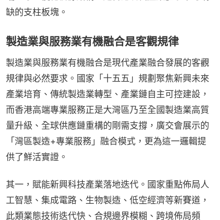
缺的支柱板塊。
製造業與服務業有機融合是客觀規律
製造業與服務業有機融合是現代產業融合發展的客觀
規律與必然要求。國家「十五五」規劃聚焦新興未來
產業培育、傳統製造業轉型、產業鏈自主可控建設，
而香港高端專業服務正是大灣區乃至全國製造業高質
量升級、全球供應鏈重構的剛需支撐，廣交會展示的
「灣區製造+專業服務」融合模式，更為這一邏輯提
供了鮮活實證。
其一，賦能新興科技產業落地迭代。國家重點佈局人
工智慧、集成電路、生物製造、低空經濟等新賽道，
此類業態技術迭代快、合規邊界模糊、跨境佈局頻