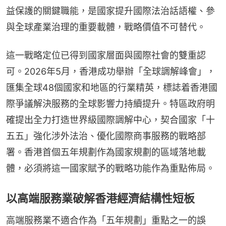
益保護的關鍵職能，是國家提升國際法治話語權、參
與全球產業治理的重要載體，戰略價值不可替代。
這一戰略定位已得到國家層面與國際社會的雙重認
可。2026年5月，香港成功舉辦「全球調解峰會」，
匯集全球48個國家和地區的行業精英，標誌着香港國
際爭議解決服務的全球影響力持續提升。特區政府明
確提出全力打造世界級國際調解中心，契合國家「十
五五」強化涉外法治、優化國際商事服務的戰略部
署。香港首個五年規劃作為國家規劃的區域落地載
體，必須將這一國家賦予的戰略功能作為重點佈局。
以高端服務業破解香港經濟結構性短板
高端服務業不適合作為「五年規劃」重點之一的誤