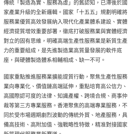
傳統「製造為實、服務為虛」的舊認知，已滯後於國
家產業升級的全新邏輯。國家「十五五」規劃明確將
服務業優質高效發展納入現代化產業體系建設、實體
經濟提質增效重要部署，徹底打破服務業與實體經濟
對立的固有思維，明確高端生產性服務業是新質生產
力的重要組成，是先進製造業高質量發展的軟件底
座，與硬體製造體系相輔相成、缺一不可。
國家重點推進服務業擴能提質行動，聚焦生產性服務
業向專業化、價值鏈高端延伸，重點培育高公信力、
高國際認可度的法律、知識產權、跨境合規、商事仲
裁等第三方專業服務。香港聚焦的高端專業服務，不
同於受市場週期劇烈波動的傳統外貿、地產服務，具
備高技術、高附加值、強戰略性特徵，精准對接國家