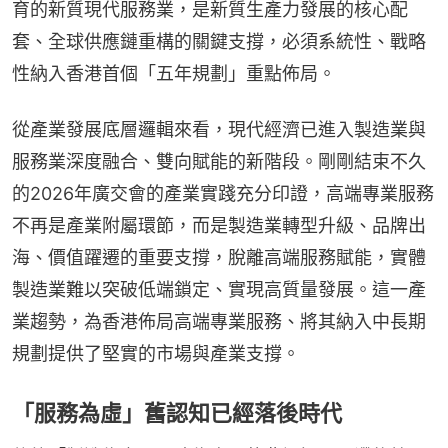
育的新質現代服務業，是新質生產力發展的核心配
套、全球供應鏈重構的關鍵支撐，必須系統性、戰略
性納入香港首個「五年規劃」重點佈局。
從產業發展底層邏輯來看，現代經濟已進入製造業與
服務業深度融合、雙向賦能的新階段。剛剛結束不久
的2026年廣交會的產業實踐充分印證，高端專業服務
不再是產業附屬環節，而是製造業轉型升級、品牌出
海、價值躍遷的重要支撐，脫離高端服務賦能，實體
製造業難以突破低端鎖定、實現高質量發展。這一產
業趨勢，為香港佈局高端專業服務、將其納入中長期
規劃提供了堅實的市場與產業支撐。
「服務為虛」舊認知已經落後時代