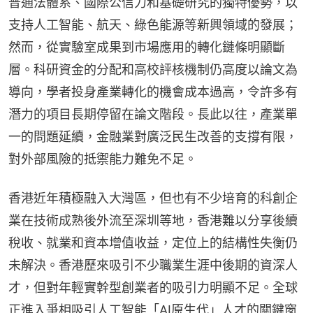
普通法體系、國際公信力和基礎研究的獨特優勢，以
支持人工智能、航天、綠色能源等新興領域的發展；
然而，從實驗室成果到市場應用的轉化鏈條明顯斷
層。科研資金的分配和高校評核機制仍高度以論文為
導向，學者投身產業轉化的機會成本過高，令許多有
潛力的項目長期停留在論文階段。長此以往，產業單
一的問題延續，金融業對廣泛民生改善的支撐有限，
對外部風險的抵禦能力難免不足。
香港近年積極融入大灣區，但也有不少培育的科創企
業在技術成熟後外流至深圳等地，香港難以分享後續
稅收、就業和資本增值收益，定位上的結構性失衡仍
未解決。香港歷來吸引不少職業生涯中後期的資深人
才，但對年輕實幹型創業者的吸引力明顯不足。全球
正進入爭相吸引人工智能「AI原生代」人才的關鍵窗