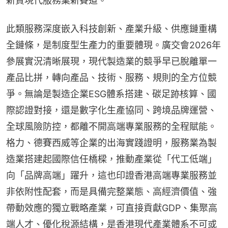
新質現代服務業新賽道。
此類服務深度嵌入科技創新、產業升級、供應鏈重構
全鏈條，是制度型生產力的重要體現。廣交會2026年
參展實況清晰展現，現代製造業的競爭早已脫離單一
產品比拼，轉向產品、技術、服務、規則的全方位競
爭。無論是製造企業ESG體系搭建、碳足跡核算、國
際認證對接，還是數字化生產協同、跨境品牌運營、
全球風險防控，都離不開高端專業服務的全程賦能。
格力、德賽西威等企業的出海實踐證明，服務業為製
造業搭建起國際信任橋樑，推動產業從「代工低端」
向「品牌高端」躍升，這也印證香港高端專業服務並
非依附性配套，而是具備完整業態、高經濟價值、強
帶動效應的獨立戰略產業，可直接貢獻GDP、集聚高
端人才、優化稅源結構，是香港現代產業體系不可或