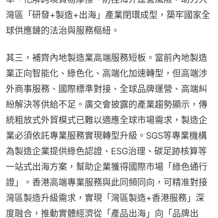
灣區「研發+製造+出海」產業閉環成型，築牢國家全
球供應鏈的法治與服務樞紐。
其三，補齊內地製造業高端服務短板。當前內地製造
業正向智能化、綠色化、高端化加速轉型，但高端涉
外商事服務、國際標準對接、全球品牌運營、高端糾
紛解決等供給不足。廣交會披露的產業趨勢顯示，傳
統粗放式外貿模式已難以適應全球市場需求，製造企
業必須依託專業服務實現轉型升級。SGS等專業機構
為製造企業提供綠色認證、ESG治理、碳足跡核算等
一站式出海方案，幫助企業獲得國際市場「綠色通行
證」。香港高端專業服務與此同頻同向，可精准對接
灣區製造升級需求，實現「灣區製造+香港服務」深
度融合，推動實體經濟從「產品出海」向「品牌出