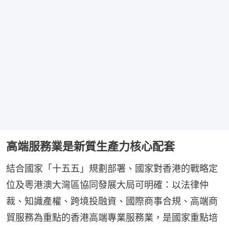
高端服務業是新質生產力核心配套
結合國家「十五五」規劃部署、國家對香港的戰略定
位及粵港澳大灣區協同發展大局可明確：以法律仲
裁、知識產權、跨境投融資、國際商事合規、高端商
貿服務為重點的香港高端專業服務業，是國家重點培